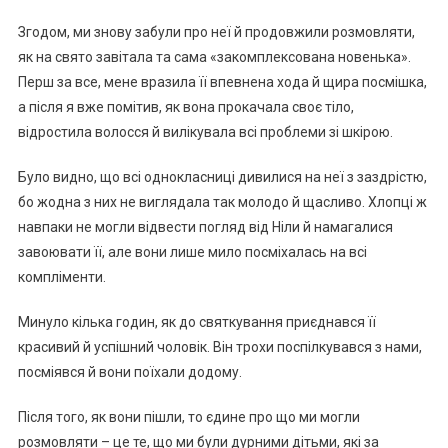
Згодом, ми знову забули про неї й продовжили розмовляти,
як на свято завітала та сама «закомплексована новенька».
Перш за все, мене вразила її впевнена хода й щира посмішка,
а після я вже помітив, як вона прокачала своє тіло,
відростила волосся й вилікувала всі проблеми зі шкірою.
Було видно, що всі однокласниці дивилися на неї з заздрістю,
бо жодна з них не виглядала так молодо й щасливо. Хлопці ж
навпаки не могли відвести погляд від Ніли й намагалися
завоювати її, але вони лише мило посміхалась на всі
компліменти.
Минуло кілька годин, як до святкування приєднався її
красивий й успішний чоловік. Він трохи поспілкувався з нами,
посміявся й вони поїхали додому.
Після того, як вони пішли, то єдине про що ми могли
розмовляти – це те, що ми були дурними дітьми, які за