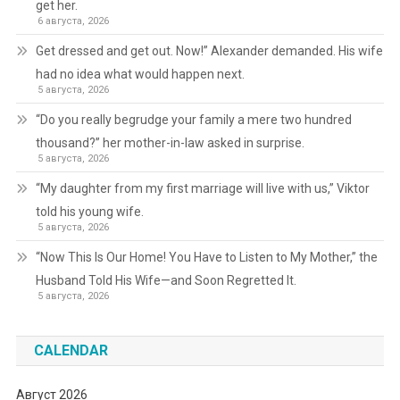
get her.
6 августа, 2026
Get dressed and get out. Now!” Alexander demanded. His wife
had no idea what would happen next.
5 августа, 2026
“Do you really begrudge your family a mere two hundred
thousand?” her mother-in-law asked in surprise.
5 августа, 2026
“My daughter from my first marriage will live with us,” Viktor
told his young wife.
5 августа, 2026
“Now This Is Our Home! You Have to Listen to My Mother,” the
Husband Told His Wife—and Soon Regretted It.
5 августа, 2026
CALENDAR
Август 2026