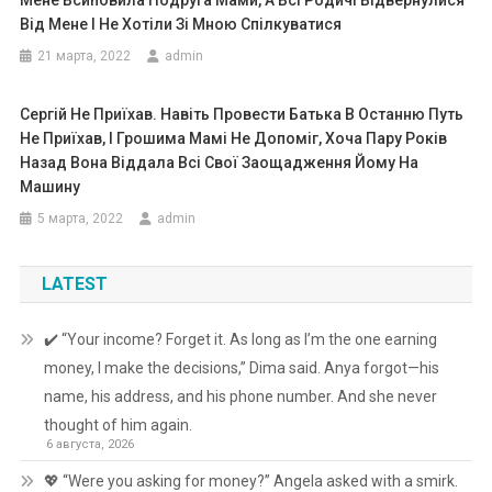
Мене Всиnовила Подруга Мами, А Всі Родичі Відвернулися
Від Мене І Не Хотіли Зі Мною Спілкуватися
21 марта, 2022
admin
Сергій Не Приїхав. Навіть Провести Батька В Останню Путь
Не Приїхав, І Грошима Мамі Не Допоміг, Хоча Пару Років
Назад Вона Віддала Всі Свої Заощадження Йому На
Машинy
5 марта, 2022
admin
LATEST
✔️ “Your income? Forget it. As long as I’m the one earning
money, I make the decisions,” Dima said. Anya forgot—his
name, his address, and his phone number. And she never
thought of him again.
6 августа, 2026
💖 “Were you asking for money?” Angela asked with a smirk.