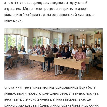
з нею ніхто не товаришував, швидше всі глузували й
знущалися. Ми раптово про це заговорили, як двері
відкрилися й увійшла та сама «страшненька й дурненька
новенька»…
Спочатку я її не впізнав, як і інші однокласники. Вона була
повною протилежністю колишньої себе. Впевнена, красива,
весела й постійно усміхнена дівчина завоювала серце
кожного хлопця у залі (деякі з них, поки не бачили дружини,