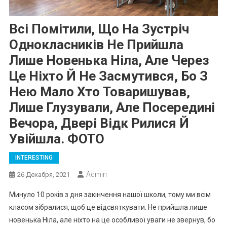
Всі Помітили, Що На Зустріч
Однокласників Не Прийшла
Лише Новенька Ніла, Але Через
Це Ніхто Й Не Засмутився, Бо З
Нею Мало Хто Товаришував,
Лише Глузували, Але Посередині
Вечора, Двері Відк Рилися Й
Увійшла. ФОТО
INTERESTING
Admin
26 Декабря, 2021
Минуло 10 років з дня закінчення нашої школи, тому ми всім
класом зібралися, щоб це відсвяткувати. Не прийшла лише
новенька Ніла, але ніхто на це особливої уваги не звернув, бо