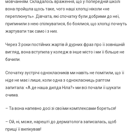
мовчанням. Складалось враження, що у попередній школі
вона пройшла щось таке, чого наші хлопці ніколи «не
переплюнуть». Дівчата, які спочатку були добрими до неї,
припинили з нею спілкуватися, бо боялися, що хлопці почнуть
жартувати так само і з них.
Через 3 роки постійних жартів й дурних фраз про її зовнішній
вигляд, вона вступила у коледж в інше місто і ми її більше не
бачили.
Спочатку зустрічі однокласників ми навіть не помітили, що її
ніде не має і лише, коли одна з однокласниць раптом
запитала: «А де наша дилда Ніла?» ми всі почали її шукати
очима.
– Та вона напевно досі зі своїми комплексами бореться!
– Ой, ні, може, нарешті до дерматолога записалась, щоб
прищі її вилікував!