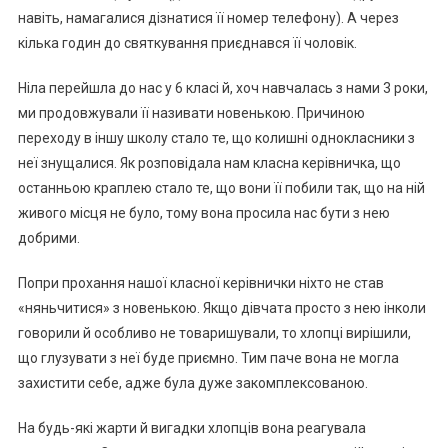
навіть, намагалися дізнатися її номер телефону). А через
кілька годин до святкування приєднався її чоловік.
Ніла перейшла до нас у 6 класі й, хоч навчалась з нами 3 роки,
ми продовжували її називати новенькою. Причиною
переходу в іншу школу стало те, що колишні однокласники з
неї знущалися. Як розповідала нам класна керівничка, що
останньою краплею стало те, що вони її побили так, що на ній
живого місця не було, тому вона просила нас бути з нею
добрими.
Попри прохання нашої класної керівнички ніхто не став
«няньчитися» з новенькою. Якщо дівчата просто з нею інколи
говорили й особливо не товаришували, то хлопці вирішили,
що глузувати з неї буде приємно. Тим паче вона не могла
захистити себе, адже була дуже закомплексованою.
На будь-які жарти й вигадки хлопців вона реагувала