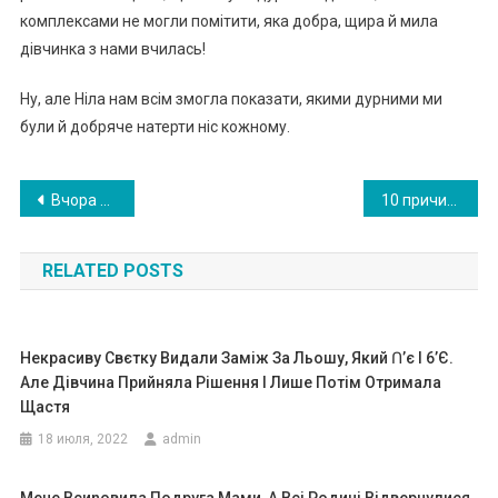
комплексами не могли помітити, яка добра, щира й мила
дівчинка з нами вчилась!
Ну, але Ніла нам всім змогла показати, якими дурними ми
були й добряче натерти ніс кожному.
Навигация
Bчоpа вuкли кала такci Їдy в кiнцi поїздки ввiчливо сказала водiю “Дякyю” вiн роз вepн yвcя до мeнe I эxи дн ою поc мiшкою уїдлuво кажe.
10 причин, чому я в 60 років виглядаю як жінка, а де які мої однолітк…
по
RELATED POSTS
записям
Некрасиву Свєтку Видали Заміж За Льошу, Який Ո’є І 6’є.
Але Дівчина Прийняла Рішення І Лише Потім Отримала
Щастя
18 июля, 2022
admin