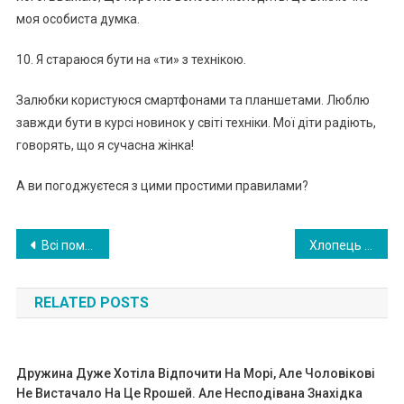
моя особиста думка.
10. Я стараюся бути на «ти» з технікою.
Залюбки користуюся смартфонами та планшетами. Люблю
завжди бути в курсі новинок у світі техніки. Мої діти радіють,
говорять, що я сучасна жінка!
А ви погоджуєтеся з цими простими правилами?
Навигация
Всі помітили, що на зустріч однокласників не прийшла лише новенька Ніла, але через це ніхто й не засмутився, бо з нею мало хто товаришував, лише глузували, але посередині вечора, двері відк рилися й увійшла. ФОТО
Хлопець проплив в темряві 1 кілометр, щоб врят увати пото паючу дівчинку! ФОТО
по
RELATED POSTS
записям
Дружина Дуже Хотіла Відпочити На Морі, Але Чоловікові
Не Вистачало На Це Rрошей. Але Несподівана Знахідка