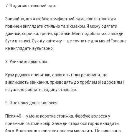
7. Я одягаю стильний одяг.
Звичайно, що я люблю комфортний одяг, але він завжди
повинен виглядати стильно та зі смаком. Я можу одягати
джинси, сорочки, тренчі, кросівки. Мені подобається завжди
бути в тонусі. Сукні у квіточку — це точно не для мене! Головне
не виглядати вульгарно!
8. Уникайте алкоголю.
Крім рідкісних винятків, алкоголь і інші речовини, що
викликають звикання, призводять до проблем зі здоров’ям і
візуально роблять людину старшою.
9. Я не ношу довге волосся.
Після 40 — у мене коротка стрижка. Фарбую волосся у
приємний світлий колір. Завжди стараюся гарно вкладати
його. Вважаю, що коротке волосся молодить. Це виключно