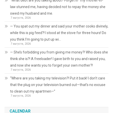
“What debt are you talking about? Forget it!” my mother-in-
law stunned me, having decided not to repay the money she
owed my husband and me.
7 августа, 2026
— You spat out my dinner and said your mother cooks divinely,
while this is pig feed?! I stood at the stove for three hours! Do
you think I’m going to put up wi…
7 августа, 2026
— She’s forbidding you from giving me money?! Who does she
think she is?! A freeloader! I gave birth to you and raised you,
and now she wants you to forget your own mother?!
7 августа, 2026
“Where are you taking my television?! Put it back! I don’t care
that the plug on your television burned out—that’s no excuse
to clean out my apartmen—”
7 августа, 2026
CALENDAR