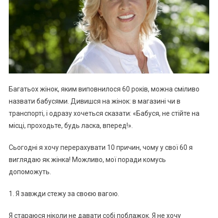
Багатьох жінок, яким виповнилося 60 років, можна сміливо
назвати бабусями. Дивишся на жінок: в магазині чи в
транспорті, і одразу хочеться сказати: «Бабуся, не стійте на
місці, проходьте, будь ласка, вперед!».
Сьогодні я хочу перерахувати 10 причин, чому у свої 60 я
виглядаю як жінка! Можливо, мої поради комусь
допоможуть.
1. Я завжди стежу за своєю вагою.
Я стараюся ніколи не давати собі поблажок. Я не хочу