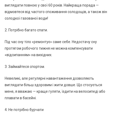
виглядати повною у свої 60 років. Найкраща порада —
відмовтеся від частого споживання солодощів, а також він
солодкої газованої води!
2. Потрібно багато спати.
Під час сну тіло «ремонтує» саме себе. Недостачу сну
протягом робочого тижня не можна компенсувати
«відсипанням» на вихідних.
3. Займайтеся спортом.
Невеликі, але регулярні навантаження дозволяють
виглядати більш здоровим і жити довше. Що стосується
мене, я вважаю — краще гуляти, їздити на велосипеді або
плавати в басейні.
4. Не потрібно бурчати