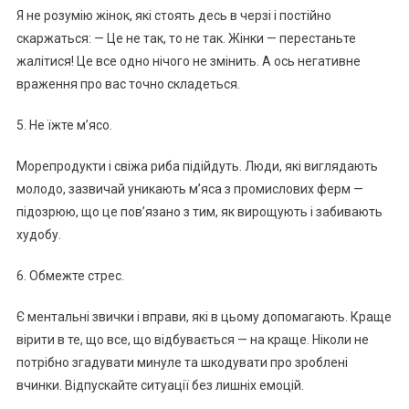
Я не розумію жінок, які стоять десь в черзі і постійно
скаржаться: — Це не так, то не так. Жінки — перестаньте
жалітися! Це все одно нічого не змінить. А ось негативне
враження про вас точно складеться.
5. Не їжте м’ясо.
Морепродукти і свіжа риба підійдуть. Люди, які виглядають
молодо, зазвичай уникають м’яса з промислових ферм —
підозрюю, що це пов’язано з тим, як вирощують і забивають
худобу.
6. Обмежте стрес.
Є ментальні звички і вправи, які в цьому допомагають. Краще
вірити в те, що все, що відбувається — на краще. Ніколи не
потрібно згадувати минуле та шкодувати про зроблені
вчинки. Відпускайте ситуації без лишніх емоцій.