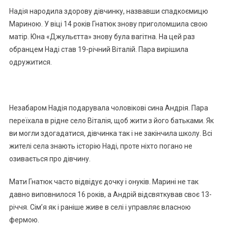
Надія народила здорову дівчинку, назвавши спадкоємицю
Мариною. У віці 14 років Гнатюк знову приголомшила свою
матір. Юна «Джульєтта» знову була вагітна. На цей раз
обранцем Наді став 19-річний Віталій. Пара вирішила
одружитися.
Незабаром Надія подарувала чоловікові сина Андрія. Пара
переїхала в рідне село Віталія, щоб жити з його батьками. Як
ви могли здогадатися, дівчинка так і не закінчила школу. Всі
жителі села знають історію Наді, проте ніхто погано не
озивається про дівчину.
Мати Гнатюк часто відвідує дочку і онуків. Марині не так
давно виповнилося 16 років, а Андрій відсвяткував своє 13-
річчя. Сім’я як і раніше живе в селі і управляє власною
фермою.