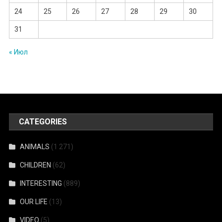
24
25
26
27
28
29
30
31
« Июл
CATEGORIES
ANIMALS
(1 271)
CHILDREN
(62)
INTERESTING
(889)
OUR LIFE
(13)
VIDEO
(5)