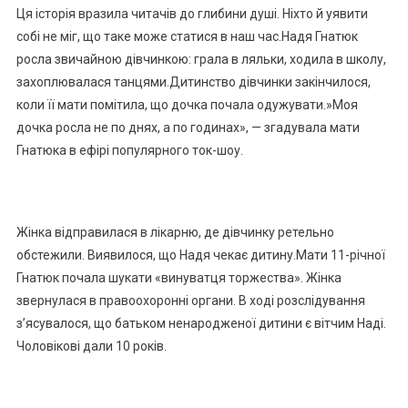
Ця історія вразила читачів до глибини душі. Ніхто й уявити
собі не міг, що таке може статися в наш час.Надя Гнатюк
росла звичайною дівчинкою: грала в ляльки, ходила в школу,
захоплювалася танцями.Дитинство дівчинки закінчилося,
коли її мати помітила, що дочка почала одужувати.»Моя
дочка росла не по днях, а по годинах», — згадувала мати
Гнатюка в ефірі популярного ток-шоу.
Жінка відправилася в лікарню, де дівчинку ретельно
обстежили. Виявилося, що Надя чекає дитину.Мати 11-річної
Гнатюк почала шукати «винуватця торжества». Жінка
звернулася в правоохоронні органи. В ході розслідування
з’ясувалося, що батьком ненародженої дитини є вітчим Наді.
Чоловікові дали 10 років.