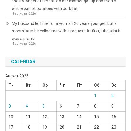
she no longer ate meat. So her mother got up and fried a
whole pan of potatoes with pork fat.
4 августа, 2026
My husband left me for a woman 20 years younger, but a
month later he called me with a request. At first, I thought it
was a prank.
4 августа, 2026
CALENDAR
Август 2026
Пн
Вт
Ср
Чт
Пт
Сб
Вс
1
2
3
4
5
6
7
8
9
10
11
12
13
14
15
16
17
18
19
20
21
22
23