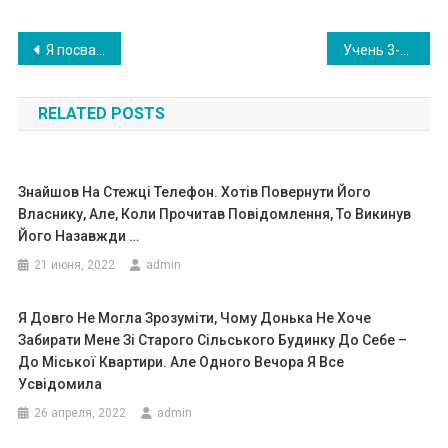
Навигация
Я посварилася з чоловіком і, щоб відволіктися, вирішила походити по магазинах, де побачила щось чудове …
Учень 3-го класу врятував 5-річну дівчинку, коли та була на самому дні басейну. ВIДЕО
по
RELATED POSTS
записям
Знайшов На Стежці Телефон. Хотів Повернути Його
Власнику, Але, Коли Прочитав Повідомлення, То Викинув
Його Назавжди …
21 июня, 2022
admin
Я Довго Не Могла Зрозуміти, Чому Донька Не Хоче
Забирати Мене Зі Старого Сільського Будинку До Себе –
До Міської Квартири. Але Одного Вечора Я Все
Усвідомила
26 апреля, 2022
admin