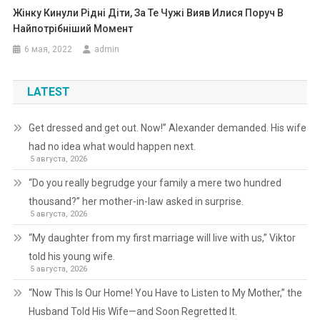
Жінку Кинули Рідні Діти, За Те Чужі Вияв Илися Поруч В
Найпотрібніший Момент
6 мая, 2022
admin
LATEST
Get dressed and get out. Now!” Alexander demanded. His wife
had no idea what would happen next.
5 августа, 2026
“Do you really begrudge your family a mere two hundred
thousand?” her mother-in-law asked in surprise.
5 августа, 2026
“My daughter from my first marriage will live with us,” Viktor
told his young wife.
5 августа, 2026
“Now This Is Our Home! You Have to Listen to My Mother,” the
Husband Told His Wife—and Soon Regretted It.