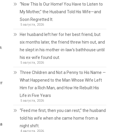
“Now This Is Our Home! You Have to Listen to
My Mother,” the Husband Told His Wife—and
Soon Regretted It.
5 августа, 2026
Her husband left her for her best friend, but
six months later, the friend threw him out, and
я.
he slept in his mother-in-law’s bathhouse until
his ex-wife found out.
5 августа, 2026
Three Children and Not a Penny to His Name —
What Happened to the Man Whose Wife Left
нт
Him for a Rich Man, and How He Rebuilt His
Life in Five Years
5 августа, 2026
“Feed me first, then you can rest,” the husband
told his wife when she came home from a
га
night shift.
4 августа, 2026