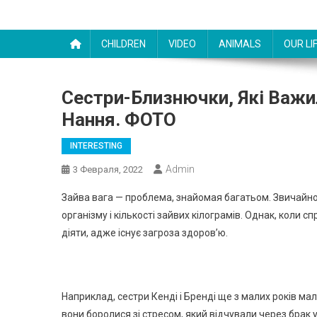
CHILDREN
VIDEO
ANIMALS
OUR LI
Сестри-Близнючки, Які Важил
Нання. ФОТО
INTERESTING
Admin
3 Февраля, 2022
Зайва вага — проблема, знайомая багатьом. Звичайно
організму і кількості зайвих кілограмів. Однак, коли с
діяти, адже існує загроза здоров’ю.
Наприклад, сестри Кенді і Бренді ще з малих років ма
вони боролися зі стресом, який відчували через брак у