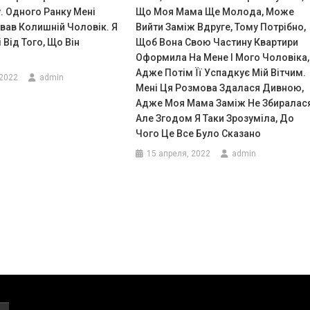
. Одного Ранку Мені
Що Моя Мама Ще Молода, Може
вав Колишній Чоловік. Я
Вийти Заміж Вдруге, Тому Потрібно,
 Від Того, Що Він
Щоб Вона Свою Частину Квартири
Оформила На Мене І Мого Чоловіка,
Адже Потім Її Успадкує Мій Вітчим.
 2022
admin
Мені Ця Розмова Здалася Дивною,
Адже Моя Мама Заміж Не Збиралас
Але Згодом Я Таки Зрозуміла, До
Чого Це Все Було Сказано
15 апреля, 2022
admin