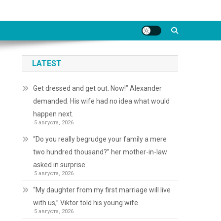
LATEST
Get dressed and get out. Now!” Alexander
demanded. His wife had no idea what would
happen next.
5 августа, 2026
“Do you really begrudge your family a mere
two hundred thousand?” her mother-in-law
asked in surprise.
5 августа, 2026
“My daughter from my first marriage will live
with us,” Viktor told his young wife.
5 августа, 2026