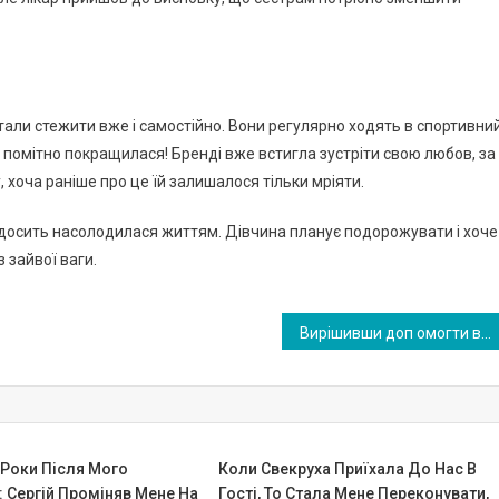
тали стежити вже і самостійно. Вони регулярно ходять в спортивни
 помітно покращилася! Бренді вже встигла зустріти свою любов, за
 хоча раніше про це їй залишалося тільки мріяти.
е досить насолодилася життям. Дівчина планує подорожувати і хоче
 зайвої ваги.
Вирішивши доп омогти вагітну дівчину — я знайшла дочку. Ось так, в старості, я раптом стала мамою
 Роки Після Мого
Коли Свекруха Приїхала До Нас В
 Сергій Проміняв Мене На
Гості, То Стала Мене Переконувати,