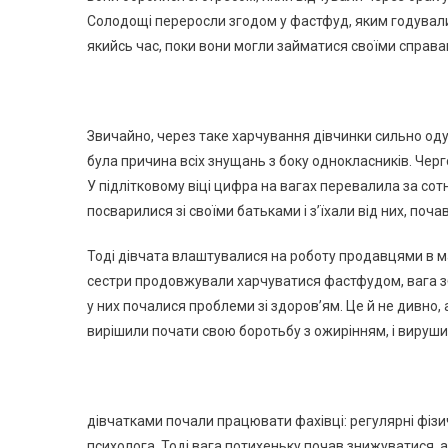
Солодощі переросли згодом у фастфуд, яким годували 
якийсь час, поки вони могли займатися своїми справам
Звичайно, через таке харчування дівчинки сильно оду
була причина всіх знущань з боку однокласників. Чер
У підлітковому віці цифра на вагах перевалила за сотн
посварилися зі своїми батьками і з’їхали від них, поч
Тоді дівчата влаштувалися на роботу продавцями в маг
сестри продовжували харчуватися фастфудом, вага зб
у них почалися проблеми зі здоров’ям. Це й не дивно, 
вирішили почати свою боротьбу з ожирінням, і вирушил
дівчатками почали працювати фахівці: регулярні фізич
психолога. Тоді вага потихеньку почав знижуватися, 