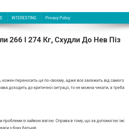
FE
INTERESTING
Privacy Policy
и 266 I 274 Кг, Схудли До Нев Піз
, кожен переносить це по-своєму, адже все залежить від самого
права доходить до критичної ситуації, то не можна чекати, а треба
ли проблеми із зайвою вагою. Справа в тому, що за допомогою їжі
ваги з боку батьків.