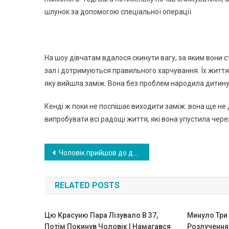
шлунок за допомогою спеціальної операції.
На шоу дівчатам вдалося скинути вагу, за яким вони с
зал і дотримуються правильного харчування. Їх життя
яку вийшла заміж. Вона без проблем народила дитину,
Кенді ж поки не поспішає виходити заміж: вона ще н
випробувати всі радощі життя, які вона упустила через
Навигация
Чоловік прийшов до дружини на пологи! Те, що було далі, не бачили і не очікували навіть лікарі. ВIДЕО
по
RELATED POSTS
записям
Цю Красуню Пара Лізувало В 37,
Минуло Три
Потім Покинув Чоловік І Намагався
Розлучення: