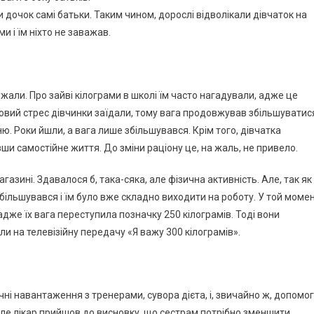
дочок самі батьки. Таким чином, дорослі відволікали дівчаток на
и і їм ніхто не заважав.
жали. Про зайві кілограми в школі їм часто нагадували, адже це
говий стрес дівчинки заїдали, тому вага продовжував збільшуватис
ю. Роки йшли, а вага лише збільшувався. Крім того, дівчатка
авши самостійне життя. До зміни раціону це, на жаль, не привело.
азині. Здавалося б, така-сяка, але фізична активність. Але, так як
ільшувався і їм було вже складно виходити на роботу. У той моме
адже їх вага переступила позначку 250 кілограмів. Тоді вони
и на телевізійну передачу «Я важу 300 кілограмів».
ні навантаження з тренерами, сувора дієта, і, звичайно ж, допомо
але лікар прийшов до висновку, що сестрам потрібно зменшити