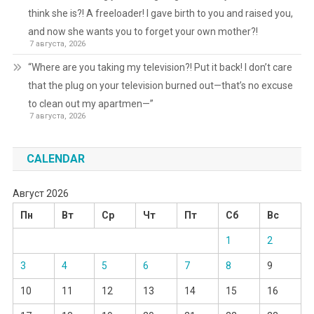
think she is?! A freeloader! I gave birth to you and raised you,
and now she wants you to forget your own mother?!
7 августа, 2026
“Where are you taking my television?! Put it back! I don’t care
that the plug on your television burned out—that’s no excuse
to clean out my apartmen—”
7 августа, 2026
CALENDAR
Август 2026
Пн
Вт
Ср
Чт
Пт
Сб
Вс
1
2
3
4
5
6
7
8
9
10
11
12
13
14
15
16