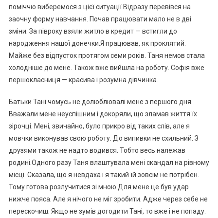
поміччю виберемося з цієї ситуації.Відразу перевівся на
заочну форму навчання. Почав працювати мало не в дві
зміни. За півроку взяли житло в кредит — встигли до
народження нашої донечки.Я працював, як проклятий.
Майже без відпусток протягом семи років. Таня немов стала
холодніше до мене. Також вже вийшла на роботу. Софія вже
першокласниця — красива і розумна дівчинка.
Батьки Тані чомусь не долюблювалі мене з першого дня.
Вважали мене неуспішним і докоряли, що зламав життя їх
зірочці. Мені, звичайно, було прикро від таких слів, але я
мовчки виконував свою роботу. До випивки не схильний. З
друзями також не надто водився. Тобто весь належав
родині.Одного разу Таня влаштувала мені скандал на рівному
місці. Сказала, що я невдаха і я такий їй зовсім не потрібен.
Тому готова розлучитися зі мною.Для мене це був удар
нижче пояса. Але я нічого не міг зробити. Адже через себе не
перескочиш. Якщо не зумів догодити Тані, то вже і не попаду.