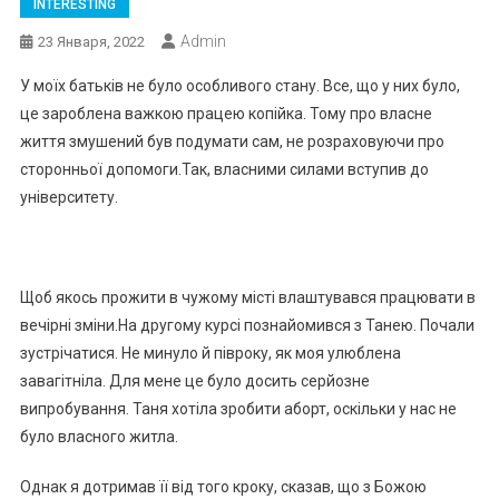
INTERESTING
Admin
23 Января, 2022
У моїх батьків не було особливого стану. Все, що у них було,
це зароблена важкою працею копійка. Тому про власне
життя змушений був подумати сам, не розраховуючи про
сторонньої допомоги.Так, власними силами вступив до
університету.
Щоб якось прожити в чужому місті влаштувався працювати в
вечірні зміни.На другому курсі познайомився з Танею. Почали
зустрічатися. Не минуло й півроку, як моя улюблена
завагітніла. Для мене це було досить серйозне
випробування. Таня хотіла зробити аборт, оскільки у нас не
було власного житла.
Однак я дотримав її від того кроку, сказав, що з Божою