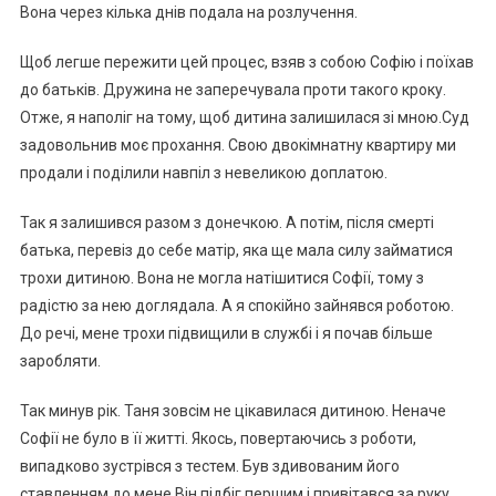
Вона через кілька днів подала на розлучення.
Щоб легше пережити цей процес, взяв з собою Софію і поїхав
до батьків. Дружина не заперечувала проти такого кроку.
Отже, я наполіг на тому, щоб дитина залишилася зі мною.Суд
задовольнив моє прохання. Свою двокімнатну квартиру ми
продали і поділили навпіл з невеликою доплатою.
Так я залишився разом з донечкою. А потім, після смерті
батька, перевіз до себе матір, яка ще мала силу займатися
трохи дитиною. Вона не могла натішитися Софії, тому з
радістю за нею доглядала. А я спокійно зайнявся роботою.
До речі, мене трохи підвищили в службі і я почав більше
заробляти.
Так минув рік. Таня зовсім не цікавилася дитиною. Неначе
Софії не було в її житті. Якось, повертаючись з роботи,
випадково зустрівся з тестем. Був здивованим його
ставленням до мене.Він підбіг першим і привітався за руку,