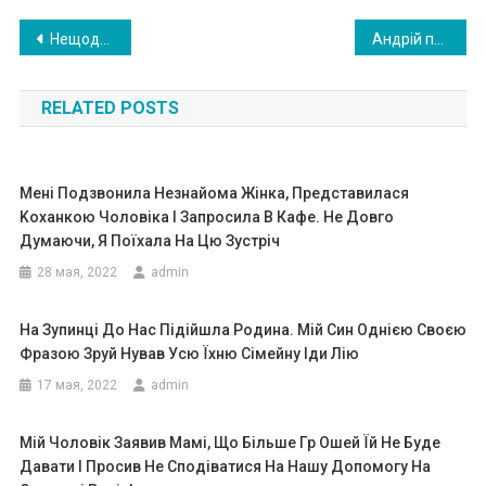
Навигация
Нещодавно Каті повідомили, що захворіла її мама і їй негайно потрібно дороге лікування в столиці. Катя відразу зателефонувала сестрам. Те, що почула, ш0кувало її
Андрій прийшов із запізненням. Наважився прийти. Довго сиділи, розмовляли. Чоловікові було цікаво, як склалося життя колишньої дівчини. Про себе не став нічого розповідати: одружений, має доньку. І все.
по
RELATED POSTS
записям
Мені Подзвонила Незнайома Жінка, Представилася
Kоханкою Чоловіка І Запросила В Кафе. Не Довго
Думаючи, Я Поїхала На Цю Зустріч
28 мая, 2022
admin
На Зупинці До Нас Підійшла Родина. Мій Син Однією Своєю
Фразою Зруй Нував Усю Їхню Сімейну Іди Лію
17 мая, 2022
admin
Мій Чоловік Заявив Мамі, Що Більше Гр Ошей Їй Не Буде
Давати І Просив Не Сподіватися На Нашу Допомогу На