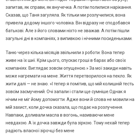
запитав, як справи, як внучечка. А потім полилися нарікання.
Сказав, що Таня загуляла. Як тільки ми розлучилися, вона
привела додому іншого чоловіка. Він відразу не сподобався
батькові. Але з його словами ніхто не зважав. А потім пішли
загульні дні в компаніях, з випивкою і нічними посиденьками.
Таню через кілька місяців звільнили з роботи. Вона тепер
живе на їх шиї. Крім цього, спускає гроші в барах або своїх
компаніях. Виглядає зовсім опущеною.» За мої закиди навіть
може нагремати на мене. Життя перетворилося на пекло. Як
жити далі — не знаю. »І тепер я помітив, що мій колишній тесть
зовсім засмучений. Очі запали і стали ще сумніше.Однак я
нічим не міг йому допомогти. Адже вони й слова не мовили на
мій захист, коли дочка сказала, що подає на розлучення.
Навпаки, доливали масла в вогонь, називаючи мене
невдахою. А їх дочка завжди була зіркою. Тому нехай тепер
радіють власної зірочці без мене