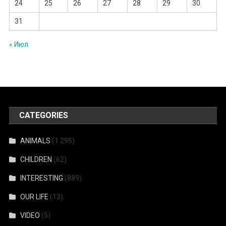
24
25
26
27
28
29
30
31
« Июл
CATEGORIES
ANIMALS
(1 295)
CHILDREN
(62)
INTERESTING
(889)
OUR LIFE
(13)
VIDEO
(5)