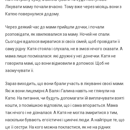
Лікувати маму почали вчасно. Тому вже через місяць вони з
Катею повернулися додому.
Через деякий час до мами прийшли дочки, і почали
розповідати, як хвилювалися за маму. Ночей не спали.
Сьогодні вдалося вирватися зі своїх сімей, щоб провідати її
саму рідну. Катя стояла і слухала, не в змозі нічого сказати. А
мама лише посміхалася: які дружні у неї донечки. Катя не
говорила мамі, що вони відмовили в допомозі. Щоб не
засмучувати її.
Зараз виходить, що вони брали участь в лікуванні своєї мами.
Які ж вони лицемірні.А Валя і Галина навіть не глянули на
Катю. На питання, чи будуть допомагати їй виплачувати взяті
кошти, з посмішкою відповіли, що і сама впорається. Мама
так нічого і не дізналася. А Катя не могла змиритися з тим,
наскільки бувають егоїстичні і цинічні люди. А найгірше те, що
це її сестри. На кого можна покластися, як не на рідних