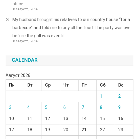
office.
8 августа, 2026
My husband brought his relatives to our country house “for a
barbecue” and told me to buy all the food. The party was over
before the grill was even lit.
8 августа, 2026
CALENDAR
Август 2026
Пн
Вт
Ср
Чт
Пт
Сб
Вс
1
2
3
4
5
6
7
8
9
10
11
12
13
14
15
16
17
18
19
20
21
22
23