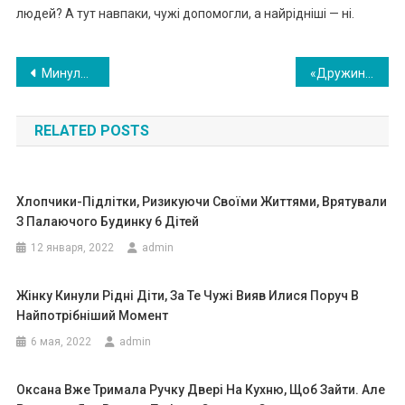
людей? А тут навпаки, чужі допомогли, а найрідніші — ні.
Навигация
Минуло три роки після мого розлучення: Сергій проміняв мене на мою сестру. Одного ранку мені зателефонував колишній чоловік. Я була в шоці від того, що він попросив
«Дружина подала на розлучення, вважаючи мене невдахою. Я не заперечував. Дочка, на щастя, залишилася зі мною ».
по
RELATED POSTS
записям
Хлопчики-Підлітки, Ризикуючи Своїми Життями, Врятували
З Палаючого Будинку 6 Дітей
12 января, 2022
admin
Жінку Кинули Рідні Діти, За Те Чужі Вияв Илися Поруч В
Найпотрібніший Момент
6 мая, 2022
admin
Оксана Вже Тримала Ручку Двері На Кухню, Щоб Зайти. Але