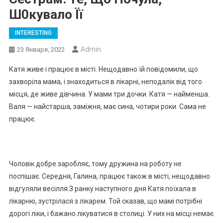
Ш0кувало Її
INTERESTING
Admin
23 Января, 2022
Катя живе і працює в місті. Нещодавно їй повідомили, що
захворіла мама, і знаходиться в лікарні, неподалік від того
місця, де живе дівчина. У мами три дочки. Катя — найменша.
Валя — найстарша, заміжня, має сина, чотири роки. Сама не
працює.
Чоловік добре заробляє, тому дружина на роботу не
поспішає. Середня, Галина, працює також в місті, нещодавно
відгуляли весілля.З ранку наступного дня Катя поїхала в
лікарню, зустрілася з лікарем. Той сказав, що мамі потрібні
дорогі ліки, і бажано лікуватися в столиці. У них на місці немає