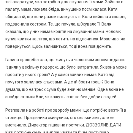
тієї апаратури, яка потрібна для лікування її мами. Зайшла в
палату, мама лежала бліда, вимушено посміхалася. Катя
обіцяла їй, що вони разом вилікують її. Коли вийшла з лікарні,
подзвонила сестрам. Те, що почула, ш0кувало її. Валя
сказала, що у них немає коштів на лікування мами. Чоловік
купив квитки на літак, що летить на відпочинок. Можливо, як
повернуться, щось залишиться, тоді вона повідомить.
Галина прощебетала, що живуть з чоловіком зовсім недавно.
Їздили у весільну подорож, що було, витратили. Як вона може
просити у нього гроші? А у самої зайвих немає. Катя від
почутого залилася сльозами. А де їй брати гроші? Вона
думала, що на трьох сума буде значно менше. Одна вона не
знайде стільки.Але, як кажуть, світ не без добрих людей.
Розповіла на роботі про хворобу мами і що потрібно везти її в
столицю. Працівники скинулися, хто скільки зміг, але не
вистачало. Директор пішов на поступки. ДОЗВОЛИВ ДАТИ
Каті потрібну суму, а виплачувати та буде поступово.