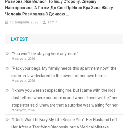
Розмова, Якв Велася По Іншу Сторону, Спершу
Насторожила, А Потім До Сліз Пр Икро Вра Зила Жінку.
Чоловік Розмовляв З Дочкою …
16 февраля, 2022
admin
LATEST
“You won’t be staying here anymore.”
9 августа, 2026
“Pack your bags. My family needs this apartment now,” the
sister-in-law declared to the owner of her own home.
9 августа, 2026
“I know you weren’t expecting me, but I came with the kids.
Just tell me where our room is and when dinner will be,” her
stepsister said, unaware that a surprise was waiting for her.
9 августа, 2026
“I Don’t Want to Bury My Life Beside You”: Her Husband Left
Her After a Terrifying Diagnosis, but a Medical Mistake