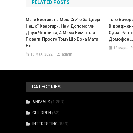
RELATED POSTS
записям
Мати Виставила Мою Сім’ю За Двері
Того Вечора
Нашої Квартири. Нам Допомогли
Відрядженн
Друзі Чоловіка, А Мама Вимагала
Одна. Рапт
Поваги, Просто Тому Що Вона Мати.
Домофон …
Ho…
12 марта, 
10 мая, 2022
admin
CATEGORIES
ANIMALS
(1 283)
CHILDREN
(62)
INTERESTING
(889)