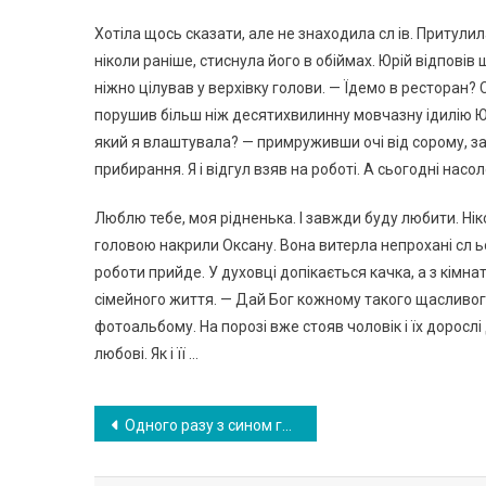
Хотіла щось сказати, але не знаходила сл ів. Притулил
ніколи раніше, стиснула його в обіймах. Юрій відповів
ніжно цілував у верхівку голови. — Їдемо в ресторан? 
порушив більш ніж десятихвилинну мовчазну ідилію Ю
який я влаштувала? — примруживши очі від сорому, за
прибирання. Я і відгул взяв на роботі. А сьогодні на
Люблю тебе, моя рідненька. І завжди буду любити. Ніко
головою накрили Оксану. Вона витерла непрохані сл ьо
роботи прийде. У духовці допікається качка, а з кімн
сімейного життя. — Дай Бог кожному такого щасливого
фотоальбому. На порозі вже стояв чоловік і їх дорослі д
любові. Як і її …
Навигация
Одного разу з сином гуляти пішов чоловік. Я, приблизно через десять хвилин, вийшла в магазин і побачила, що вони з братом вантажать коляску в таксі. Я підійшла і почала з’ясовувати, що відбувається …
по