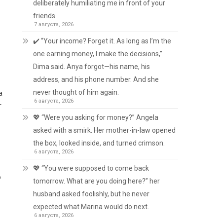
deliberately humiliating me in front of your
friends
7 августа, 2026
✔️ “Your income? Forget it. As long as I’m the
one earning money, I make the decisions,”
Dima said. Anya forgot—his name, his
address, and his phone number. And she
never thought of him again.
а
6 августа, 2026
г
💖 “Were you asking for money?” Angela
asked with a smirk. Her mother-in-law opened
the box, looked inside, and turned crimson.
6 августа, 2026
💖 “You were supposed to come back
ю
tomorrow. What are you doing here?” her
husband asked foolishly, but he never
expected what Marina would do next.
6 августа, 2026