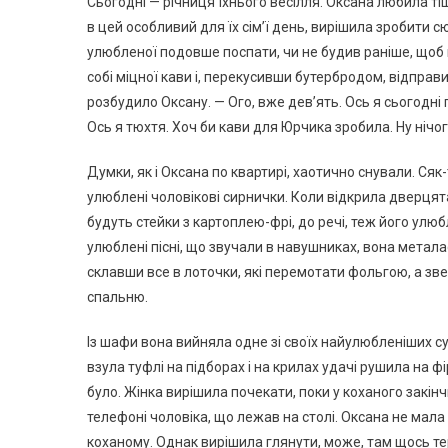
Сьогодні — річниця їхнього весілля. Оксана любила тіш
в цей особливий для їх сім’ї день, вирішила зробити 
улюбленої подовше поспати, чи не будив раніше, щоб
собі міцної кави і, перекусивши бутербродом, відправ
розбудило Оксану. — Ого, вже дев’ять. Ось я сьогодні 
Ось я тюхтя. Хоч би кави для Юрчика зробила. Ну ніч
Думки, як і Оксана по квартирі, хаотично снували. Сяк
улюблені чоловікові сирнички. Коли відкрила дверцят
будуть стейки з картоплею-фрі, до речі, теж його улюб
улюблені пісні, що звучали в навушниках, вона метала
склавши все в лоточки, які перемотати фольгою, а з
спальню.
Із шафи вона вийняла одне зі своїх найулюбленіших су
взула туфлі на підборах і на крилах удачі рушила на ф
було. Жінка вирішила почекати, поки у коханого закін
телефоні чоловіка, що лежав на столі. Оксана не мала
коханому. Однак вирішила глянути, може, там щось тер