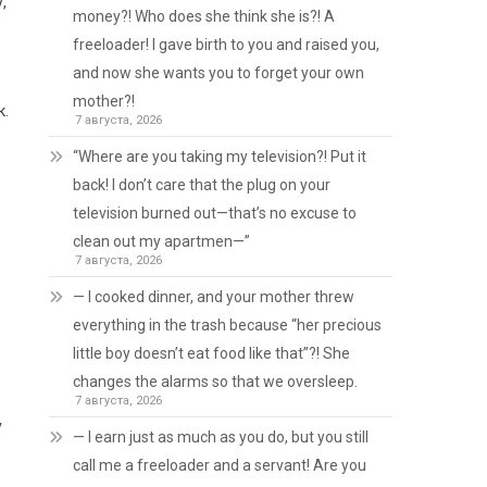
,
money?! Who does she think she is?! A
freeloader! I gave birth to you and raised you,
and now she wants you to forget your own
mother?!
к.
7 августа, 2026
“Where are you taking my television?! Put it
back! I don’t care that the plug on your
television burned out—that’s no excuse to
clean out my apartmen—”
7 августа, 2026
— I cooked dinner, and your mother threw
everything in the trash because “her precious
little boy doesn’t eat food like that”?! She
changes the alarms so that we oversleep.
7 августа, 2026
у
— I earn just as much as you do, but you still
call me a freeloader and a servant! Are you