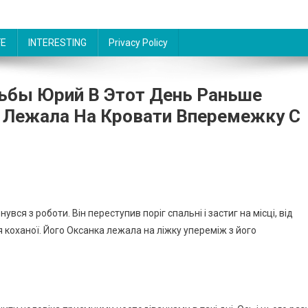
FE
INTERESTING
Privacy Policy
ьбы Юрий В Этот День Раньше
а Лежала На Кровати Вперемежку С
вся з роботи. Він переступив поріг спальні і застиг на місці, від
 коханої. Його Оксанка лежала на ліжку упереміж з його