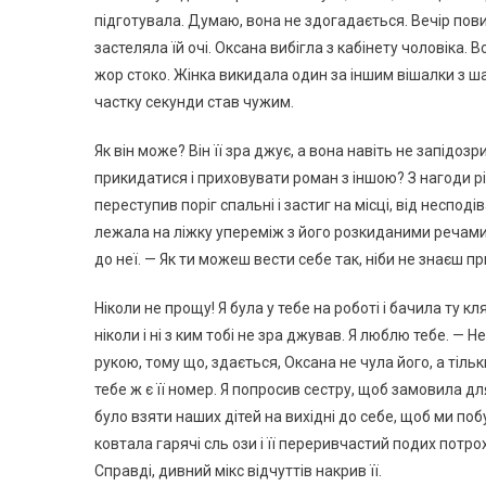
підготувала. Думаю, вона не здогадається. Вечір повин
застеляла їй очі. Оксана вибігла з кабінету чоловіка.
жор стоко. Жінка викидала один за іншим вішалки з шаф
частку секунди став чужим.
Як він може? Він її зра джує, а вона навіть не запідозр
прикидатися і приховувати роман з іншою? З нагоди рі
переступив поріг спальні і застиг на місці, від неспод
лежала на ліжку упереміж з його розкиданими речами —
до неї. — Як ти можеш вести себе так, ніби не знаєш 
Ніколи не прощу! Я була у тебе на роботі і бачила ту к
ніколи і ні з ким тобі не зра джував. Я люблю тебе. — 
рукою, тому що, здається, Оксана не чула його, а тіль
тебе ж є її номер. Я попросив сестру, щоб замовила для
було взяти наших дітей на вихідні до себе, щоб ми по
ковтала гарячі сль ози і її переривчастий подих потроху
Справді, дивний мікс відчуттів накрив її.