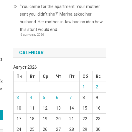
“You came for the apartment. Your mother
sent you, didn’t she?” Marina asked her
husband. Her mother-in-law had no idea how
this stunt would end.
6 августа, 2026
CALENDAR
 з
Август 2026
Пн
Вт
Ср
Чт
Пт
Сб
Вс
їх
1
2
ем
3
4
5
6
7
8
9
10
11
12
13
14
15
16
17
18
19
20
21
22
23
24
25
26
27
28
29
30