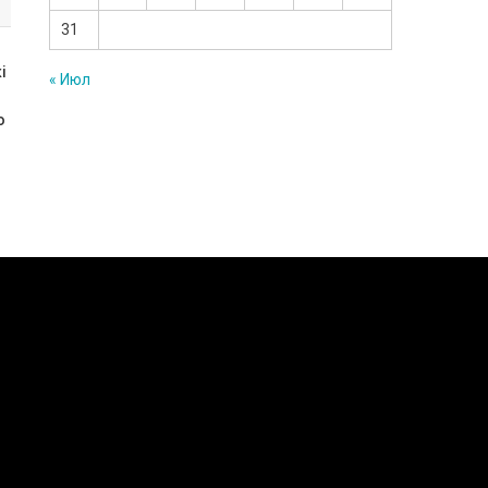
31
і
« Июл
о