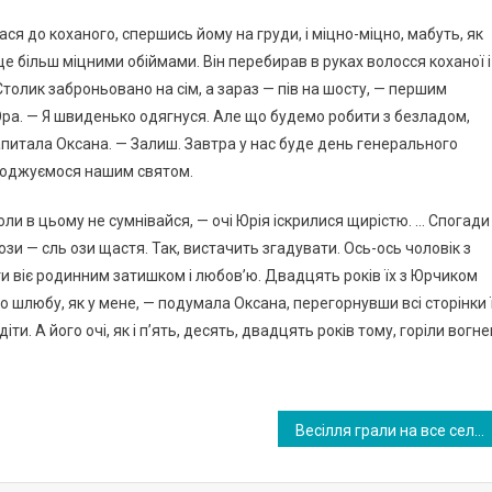
ася до коханого, спершись йому на груди, і міцно-міцно, мабуть, як
 ще більш міцними обіймами. Він перебирав в руках волосся коханої і
Столик заброньовано на сім, а зараз — пів на шосту, — першим
ра. — Я швиденько одягнуся. Але що будемо робити з безладом,
питала Оксана. — Залиш. Завтра у нас буде день генерального
солоджуємося нашим святом.
ли в цьому не сумнівайся, — очі Юрія іскрилися щирістю. … Спогади
зи — сль ози щастя. Так, вистачить згадувати. Ось-ось чоловік з
ати віє родинним затишком і любов’ю. Двадцять років їх з Юрчиком
 шлюбу, як у мене, — подумала Оксана, перегорнувши всі сторінки 
іти. А його очі, як і п’ять, десять, двадцять років тому, горіли вогн
Весілля грали на все село. Зібралася вся сім’я і сусіди. Раптом наречена зблідла. Вона побачила серед гостей Миколу…