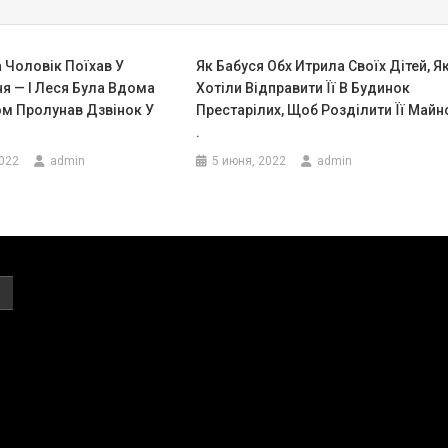
 Чоловік Поїхав У
Як Бабуся Обх Итрила Своїх Дітей, Як
я — І Леся Була Вдома
Хотіли Відправити Її В Будинок
ом Пролунав Дзвінок У
Престарілих, Щоб Розділити Її Майн
.
2022
admin
5 июня, 2022
admin