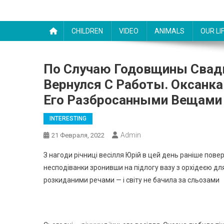
CHILDREN
VIDEO
ANIMALS
OUR LI
По Случаю Годовщины Свад
Вернулся С Работы. Оксанк
Его Разбросанными Вещами
INTERESTING
Admin
21 Февраля, 2022
З нагоди річниці весілля Юрій в цей день раніше поверну
несподіванки зронивши на підлогу вазу з орхідеєю для
розкиданими речами — і світу не бачила за сльозами