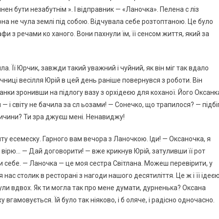
ен бути незабутнім ». І відправник — «Ланочка». Пелена с ліз
 Вона не чула землі під собою. Відчувала себе розтоптаною. Це було
и з речами ко ханого. Вони пахнули їм, її сенсом життя, який за
ила. Її Юрчик, завжди такий уважний і чуйний, як він міг так вдало
чниці весілля Юрій в цей день раніше повернувся з роботи. Він
іванки зронивши на підлогу вазу з орхідеєю для коханої. Його Оксанк
 і світу не бачила за сл ьозами! — Сонечко, що трапилося? — підбі
причини? Ти зра джуєш мені. Ненавиджу!
ляту есемеску. Гарного вам вечора з Ланочкою. Іди! — Оксаночка, я
Не вірю… — Дай договорити! — вже крикнув Юрій, затуливши її рот
ки себе. — Ланочка — це моя сестра Світлана. Можеш перевірити, у
 нас столик в ресторані з нагоди нашого десятиліття. Це ж і її ідеє
були вдвох. Як ти могла так про мене думати, дурненька? Оксана
 вгамовується. Їй було так ніяково, і б оляче, і радісно одночасно.