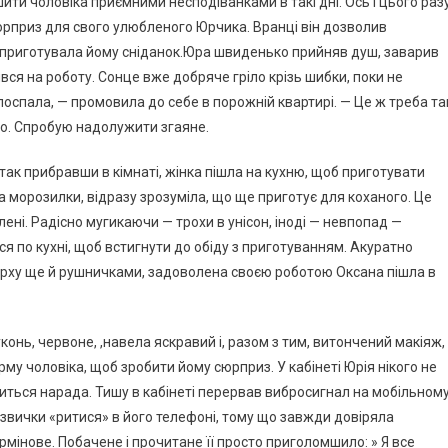
ити чоловіка приємними несподіванками в такі дні. Ось і цього разу
сюрприз для свого улюбленого Юрчика. Вранці він дозволив
 приготувала йому сніданок.Юра швиденько прийняв душ, заварив
ився на роботу. Сонце вже добряче гріло крізь шибки, поки не
поспала, — промовила до себе в порожній квартирі. — Це ж треба та
ого. Спробую надолужити згаяне.
-так прибравши в кімнаті, жінка пішла на кухню, щоб приготувати
а морозилки, відразу зрозуміла, що ще приготує для коханого. Це
лені. Радісно мугикаючи — трохи в унісон, іноді — невпопад —
ся по кухні, щоб встигнути до обіду з приготуванням. Акуратно
верху ще й рушничками, задоволена своєю роботою Оксана пішла в
конь, червоне, ,навела яскравий і, разом з тим, витончений макіяж,
ірму чоловіка, щоб зробити йому сюрприз. У кабінеті Юрія нікого не
читься нарада. Тишу в кабінеті перервав вибросигнал на мобільном
 звички «ритися» в його телефоні, тому що завжди довіряла
мінове. Побачене і прочитане її просто приголомшило: » Я все