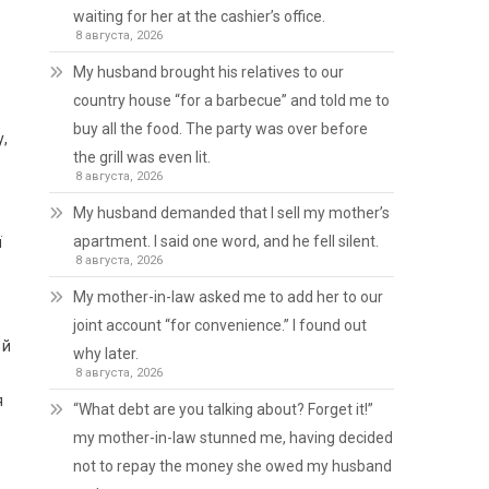
waiting for her at the cashier’s office.
8 августа, 2026
My husband brought his relatives to our
country house “for a barbecue” and told me to
buy all the food. The party was over before
у,
the grill was even lit.
8 августа, 2026
My husband demanded that I sell my mother’s
apartment. I said one word, and he fell silent.
ї
8 августа, 2026
My mother-in-law asked me to add her to our
joint account “for convenience.” I found out
 й
why later.
8 августа, 2026
я
“What debt are you talking about? Forget it!”
my mother-in-law stunned me, having decided
not to repay the money she owed my husband