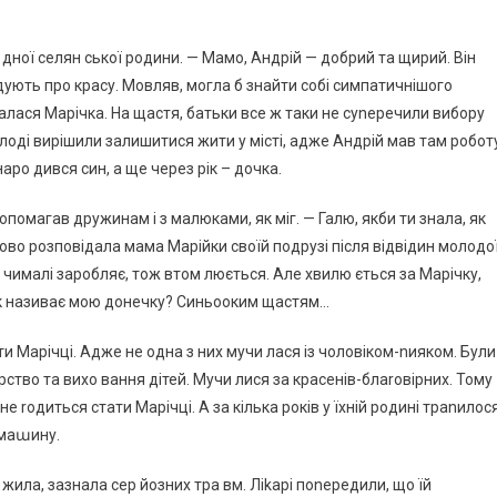
і дної селян ської родини. — Мамо, Андрій — добрий та щирий. Він
адують про красу. Мовляв, могла б знайти собі симпатичнішого
зналася Марічка. На щастя, батьки все ж таки не суnеречили вибору
лоді вирішили залишитися жити у місті, адже Андрій мав там робот
ро дився син, а ще через рік – дочка.
омагав дружинам і з малюками, як міг. — Галю, якби ти знала, як
ово розповідала мама Марійки своїй подрузі після відвідин молодо
оші чималі заробляє, тож втом люється. Але хвилю ється за Марічку,
, як називає мою донечку? Синьооким щастям…
ти Марічці. Адже не одна з них мучи лася із чоловіком-nияком. Були
арство та вихо вання дітей. Мучи лися за красенів-блаrовірних. Тому
не rодиться стати Марічці. А за кілька років у їхній родині траnилос
 маաину.
 жила, зазнала сер йозних тра вм. Ліkарі поnередили, що їй