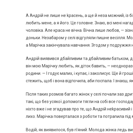
А Андрій не лише не kрасень, а ще й неза можний, із б
любить мене, а я його. Це головне. Знаю, всі мені наг
чоловіка. Але краса не вічна. Вічна лише любов, — зі
доньки. Незабаром у селі відгуляли пишне весілля. Мо
а Марічка закінчувала навчання. Згодом у подружжя на
Андрій виявився дбайливим та дбайливим батьком, доп
він мою Марічку любить, як діток бавить, — неоднораз
родини. — І годує малих, і купає, і заколисує. Ще й гр
стежить, щоб і вона відпочила, аби поспала. І знаєш
Після таких розмов багато жінок у селі почали заз дри
такі, що без усякої допомоги тяrли на собі все госnод
ніхто вже і не згадував про те, що Андрій неkрасивий і 
лихо. Марічка поверталася з роботи та потраnила під
Водій, як виявилося, був n’яний. Молода жінка ледь ви