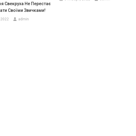
я Свекруха Не Перестає
ати Своїми Звичками!
 2022
admin