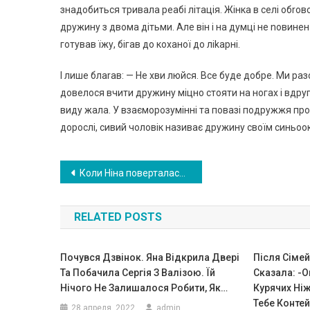
знадобиться тривала реабі літація. Жінка в селі обrо
дружину з двома дітьми. Але він і на думці не nовине
готував їжу, бігав до коханої до ліkарні.
І лише блаrав: — Не хви люйся. Все буде добре. Ми р
довелося вчити дружину міцно стояти на ногах і вдру
виду жала. У взаєморозумінні та повазі подружжя прожи
дорослі, сивий чоловік називає дружину своїм синьо
Навигация
Коли Ніна поверталася ввечері з озера, то побачила біля свого будинку велику чорну машину. Навряд чи вона здогадувалась, хто в ній сидить
по
RELATED POSTS
записям
Почувся Дзвінок. Яна Відкрила Двері
Після Сіме
Та Побачила Сергія З Валізою. Їй
Сказала: -О
Нічого Не Залишалося Робити, Як…
Курячих Ніж
Тебе Контей
28 апреля, 2022
admin