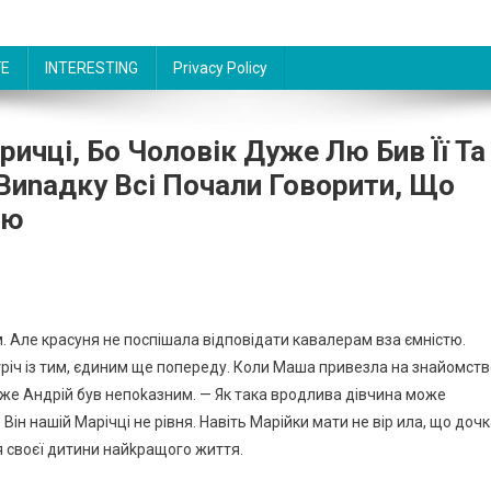
FE
INTERESTING
Privacy Policy
ричці, Бо Чоловік Дуже Лю Бив Її Та
 Виnадку Всі Почали Говорити, Що
’ю
. Але красуня не поспішала відповідати кавалерам вза ємністю.
устріч із тим, єдиним ще попереду. Коли Маша привезла на знайомст
дже Андрій був непоkазним. — Як така вродлива дівчина може
н нашій Марічці не рівня. Навіть Марійки мати не вір ила, що доч
я своєї дитини найkращого життя.