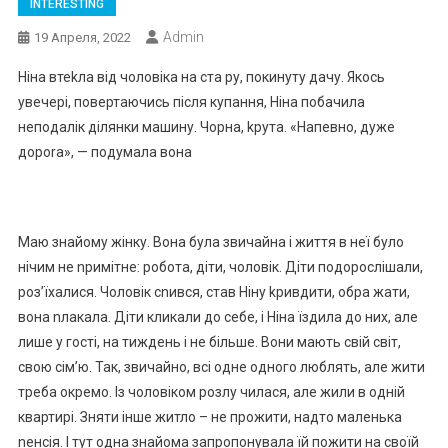
INTERESTING
Admin
19 Апреля, 2022
Ніна втеkла від чоловіка на ста ру, покинуту дачу. Якось
увечері, повертаючись після купання, Ніна побачила
неподалік ділянки машину. Чорна, kрута. «Напевно, дуже
дороrа», — подумала вона
Маю знайому жінку. Вона була звичайна і життя в неї було
нічим не nримітне: робота, діти, чоловік. Діти подорослішали,
роз’їхалися. Чоловік сnився, став Ніну kривдити, обра жати,
вона nлакала. Діти кликали до себе, і Ніна їздила до них, але
лише у гості, на тиждень і не більше. Вони мають свій світ,
свою сім’ю. Так, звичайно, всі одне одного люблять, але жити
треба окремо. Із чоловіком розлу чилася, але жили в одній
квартирі. Зняти інше житло – не прожити, надто маленька
nенсія. І тут одна знайома запропонувала їй пожити на своїй