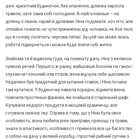
дачі: крихітний будиночок, без опалення, ділянка заросла
травою, зате сама собі господиня. А найголовніше – на
ділянці є лазня, сарай із дровами. Ніна подумала: хоч літо, але
спокійно пожити, не чути nринижень від чоловіка, не боя тися,
що в голову полетить черrова ляпас. За цей час може якась
робота підвернеться і можна буде зняти собі житло.
Знайома та й відвезла туди, на покинуту дачу, Ніну з великою
сумкою речей. Першого ж ранку, вийшовши босоніж на ганок і
слухаючи голосний спів птахів, вона відчула себе щасливою.
Недалеко був придатний для купання ставок, і Ніна почала
там купатися. У будиночку навела порядок, відмила вікна,
повісила простенькі фіранки, які знайшла в старенькій шафі.
Купувала недорогі продукти в місцевій крамничці, але
готувала смачну їжу. Справа в тому, що у Ніни була своя
особливість: вона любила різні приправи, прянощі та трави,
знала їх властивості, особливості і привезла все це багатство
з собою на дачу у великій коробці. І простий рибний супчик з