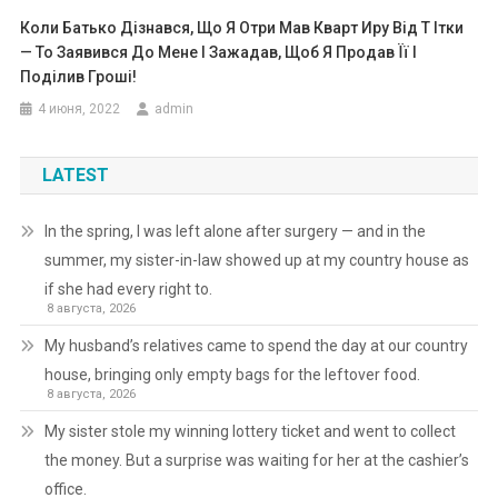
Коли Батько Дізнався, Що Я Отри Мав Кварт Иру Від Т Ітки
— То Заявився До Мене І Зажадав, Щоб Я Продав Її І
Поділив Гроші!
4 июня, 2022
admin
LATEST
In the spring, I was left alone after surgery — and in the
summer, my sister-in-law showed up at my country house as
if she had every right to.
8 августа, 2026
My husband’s relatives came to spend the day at our country
house, bringing only empty bags for the leftover food.
8 августа, 2026
My sister stole my winning lottery ticket and went to collect
the money. But a surprise was waiting for her at the cashier’s
office.