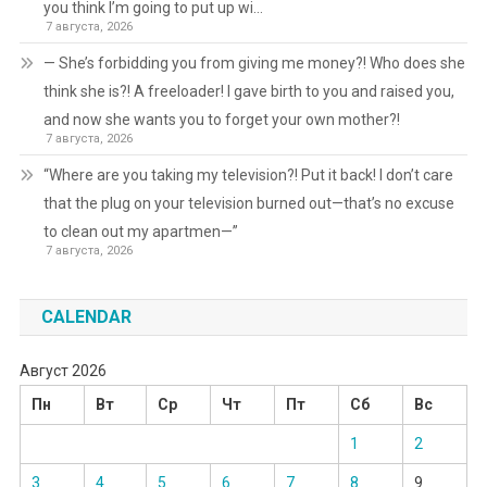
you think I’m going to put up wi…
7 августа, 2026
— She’s forbidding you from giving me money?! Who does she
think she is?! A freeloader! I gave birth to you and raised you,
and now she wants you to forget your own mother?!
7 августа, 2026
“Where are you taking my television?! Put it back! I don’t care
that the plug on your television burned out—that’s no excuse
to clean out my apartmen—”
7 августа, 2026
CALENDAR
Август 2026
Пн
Вт
Ср
Чт
Пт
Сб
Вс
1
2
3
4
5
6
7
8
9