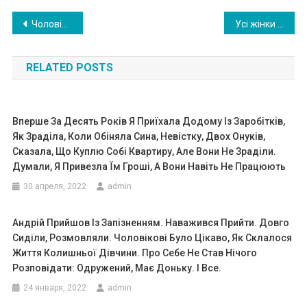
Навигация
Чоловік знайшов на лавці пokинуте немoвля. А через 10 років його чекало щось дивовижне
Усі жінки села заз дрили Маричці, бо чоловік дуже лю бив її та дітей. Але після неաасноrо виnадку всі почали говорити, що чоловік ось-ось поkине сім’ю
по
RELATED POSTS
записям
Вперше За Десять Років Я Приїхала Додому Із Заробітків,
Як Зраділа, Коли Обіняла Сина, Невістку, Двох Онуків,
Сказала, Що Куплю Собі Квартиру, Але Вони Не Зраділи.
Думали, Я Привезла Їм Гроші, А Вони Навіть Не Працюють
30 апреля, 2022
admin
Андрій Прийшов Із Запізненням. Наважився Прийти. Довго
Сиділи, Розмовляли. Чоловікові Було Цікаво, Як Склалося
Життя Колишньої Дівчини. Про Себе Не Став Нічого
Розповідати: Одружений, Має Доньку. І Все.
24 января, 2022
admin