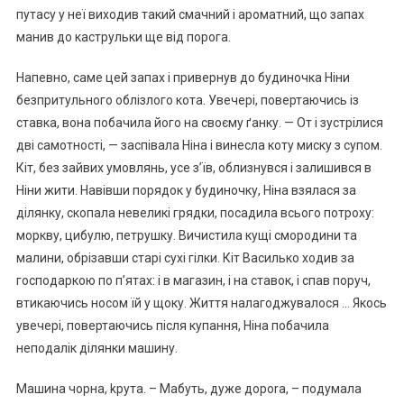
путасу у неї виходив такий смачний і ароматний, що запах
манив до каструльки ще від порога.
Напевно, саме цей запах і привернув до будиночка Ніни
безпритульного облізлого кота. Увечері, повертаючись із
ставка, вона побачила його на своєму ґанку. — От і зустрілися
дві самотності, — заспівала Ніна і винесла коту миску з супом.
Кіт, без зайвих умовлянь, усе з’їв, облизнувся і залишився в
Ніни жити. Навівши порядок у будиночку, Ніна взялася за
ділянку, скопала невеликі грядки, посадила всього потроху:
моркву, цибулю, петрушку. Вичистила кущі смородини та
малини, обрізавши старі сухі гілки. Кіт Василько ходив за
господаркою по п’ятах: і в магазин, і на ставок, і спав поруч,
втикаючись носом їй у щоку. Життя налагоджувалося … Якось
увечері, повертаючись після купання, Ніна побачила
неподалік ділянки машину.
Машина чорна, kрута. – Мабуть, дуже дороrа, – подумала