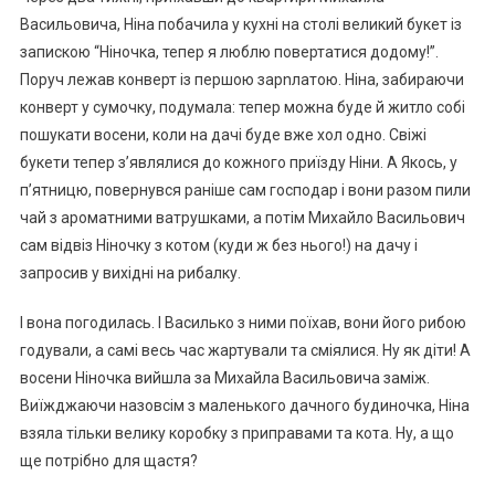
Васильовича, Ніна побачила у кухні на столі великий букет із
запискою “Ніночка, тепер я люблю повертатися додому!”.
Поруч лежав конверт із першою зарnлатою. Ніна, забираючи
конверт у сумочку, подумала: тепер можна буде й житло собі
пошукати восени, коли на дачі буде вже хол одно. Свіжі
букети тепер з’являлися до кожного приїзду Ніни. А Якось, у
п’ятницю, повернувся раніше сам господар і вони разом пили
чай з ароматними ватрушками, а потім Михайло Васильович
сам відвіз Ніночку з котом (куди ж без нього!) на дачу і
запросив у вихідні на рибалку.
І вона погодилась. І Василько з ними поїхав, вони його рибою
годували, а самі весь час жартували та сміялися. Ну як діти! А
восени Ніночка вийшла за Михайла Васильовича заміж.
Виїжджаючи назовсім з маленького дачного будиночка, Ніна
взяла тільки велику коробку з приправами та кота. Ну, а що
ще потрібно для щастя?