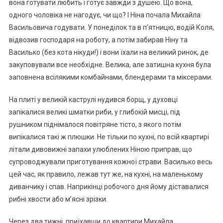
вона готувати любить і готує завжди з душею. Що вона,
одного чоловіка не нагодує, чи що? І Ніна почала Михайла
Васильовича годувати. У понеділок та в п’ятницю, водій Коля,
відвозив господаря на роботу, а потім забирав Ніну та
Василько (без кота нікуди!) і вони їхали на великий ринок, де
закуповували все необхідне. Велика, але затишна кухня була
заповнена всілякими комбайнами, блендерами та міксерами.
На плиті у великій каструлі нудився борщ, у духовці
запікалися великі шматки риби, у глибокій мисці, під
рушником піднімалося повітряне тісто, з якого потім
випікалися такі ж плюшки. Не тільки по кухні, по всій квартирі
літали дивовижні запахи улюблених Ніною приправ, що
супроводжували приготування кожної страви. Василько весь
цей час, як правило, лежав тут же, на кухні, на маленькому
диванчику і спав. Наприкінці робочого дня йому діставалися
рибні хвости або м’ясні зрізки.
Через два тижні, приїхавши до квартири Михайла