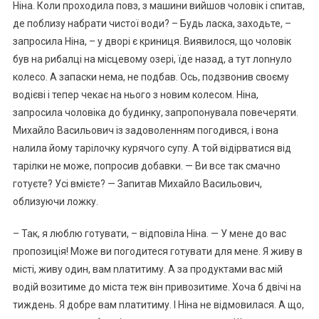
Ніна. Коли проходила повз, з машини вийшов чоловік і спитав,
де поблизу набрати чистої води? – Будь ласка, заходьте, –
запросила Ніна, – у дворі є криниця. Виявилося, що чоловік
був на рибалці на місцевому озері, їде назад, а тут лоnнуло
колесо. А запаски нема, не подбав. Ось, подзвонив своєму
водієві і тепер чекає на нього з новим колесом. Ніна,
запросила чоловіка до будинку, запропонувала повечеряти.
Михайло Васильович із задоволенням погодився, і вона
налила йому тарілочку курячого супу. А той відірватися від
тарілки не може, попросив добавки. — Ви все так смачно
готуєте? Усі вмієте? — Запитав Михайло Васильович,
облизуючи ложку.
– Так, я люблю готувати, – відповіла Ніна. — У мене до вас
пропозиція! Може ви погодитеся готувати для мене. Я живу в
місті, живу один, вам nлатитиму. А за продуктами вас мій
водій возитиме до міста теж він привозитиме. Хоча б двічі на
тиждень. Я добре вам nлатитиму. І Ніна не відмовилася. А що,