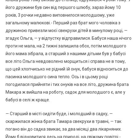
його дружини був син від першого шлюбу, зараз йому 10
років, 3 рочки недавно виповнилося молодшому, уже
загальному малюкові.- Перший раз брат мого чоловіка з
дружиною привезли моєї свекрухи дітей в минулому році, —
згадує Ольга, — у відпустку відправилися. Бабуся наша нічого
проти не мала, на 2 тижні залишила обох, потім молодшого
його мама зібрала, а старший з нашими дітьми був у бабусі
все літо.Ольга невдоволено морщиться і справа не в тому,
що цей хлопчисько не рідний їй онук, бабуся відноситься до
пасинка молодшого сина тепло. Ось і в цьому році
погодилася прийняти і тих онуків на все літо, дружина брата
Макара ж вийшла на роботу, садок для молодшого є, але у
бабусі в селі ж краще.
— Старший в місті сидіти буде, і молодший в садку, —
скаржилася жінка брата Тамара свекрухи в травні, — так
погано він до садка звикає, за два місяці два лікарняних.
Йому б відновитися десь на природі, на свіжому повітрі.-