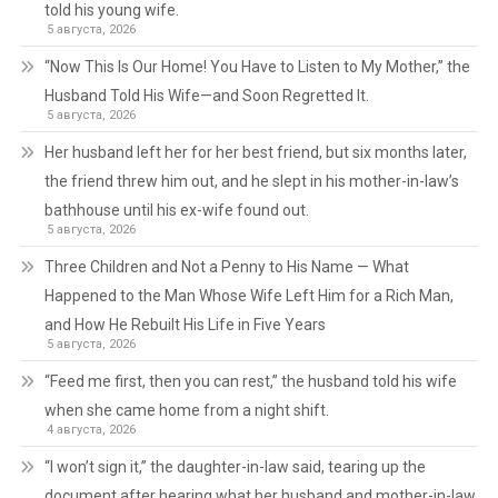
told his young wife.
5 августа, 2026
“Now This Is Our Home! You Have to Listen to My Mother,” the
Husband Told His Wife—and Soon Regretted It.
5 августа, 2026
Her husband left her for her best friend, but six months later,
the friend threw him out, and he slept in his mother-in-law’s
bathhouse until his ex-wife found out.
5 августа, 2026
Three Children and Not a Penny to His Name — What
Happened to the Man Whose Wife Left Him for a Rich Man,
and How He Rebuilt His Life in Five Years
5 августа, 2026
“Feed me first, then you can rest,” the husband told his wife
when she came home from a night shift.
4 августа, 2026
“I won’t sign it,” the daughter-in-law said, tearing up the
document after hearing what her husband and mother-in-law