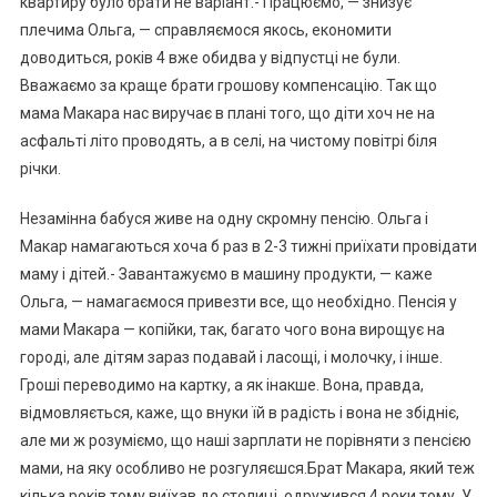
квартиру було брати не варіант.- Працюємо, — знизує
плечима Ольга, — справляємося якось, економити
доводиться, років 4 вже обидва у відпустці не були.
Вважаємо за краще брати грошову компенсацію. Так що
мама Макара нас виручає в плані того, що діти хоч не на
асфальті літо проводять, а в селі, на чистому повітрі біля
річки.
Незамінна бабуся живе на одну скромну пенсію. Ольга і
Макар намагаються хоча б раз в 2-3 тижні приїхати провідати
маму і дітей.- Завантажуємо в машину продукти, — каже
Ольга, — намагаємося привезти все, що необхідно. Пенсія у
мами Макара — копійки, так, багато чого вона вирощує на
городі, але дітям зараз подавай і ласощі, і молочку, і інше.
Гроші переводимо на картку, а як інакше. Вона, правда,
відмовляється, каже, що внуки їй в радість і вона не збідніє,
але ми ж розуміємо, що наші зарплати не порівняти з пенсією
мами, на яку особливо не розгуляєшся.Брат Макара, який теж
кілька років тому виїхав до столиці, одружився 4 роки тому. У