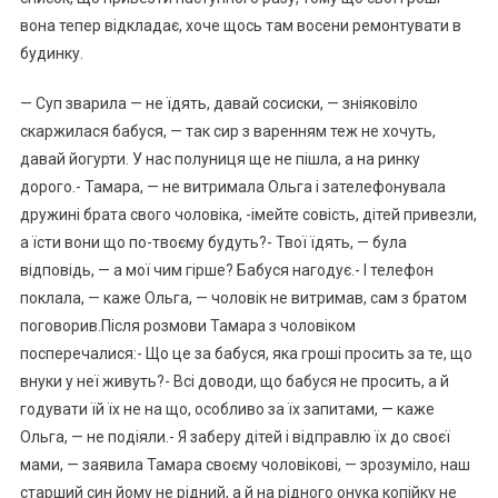
вона тепер відкладає, хоче щось там восени ремонтувати в
будинку.
— Суп зварила — не їдять, давай сосиски, — зніяковіло
скаржилася бабуся, — так сир з варенням теж не хочуть,
давай йогурти. У нас полуниця ще не пішла, а на ринку
дорого.- Тамара, — не витримала Ольга і зателефонувала
дружині брата свого чоловіка, -імейте совість, дітей привезли,
а їсти вони що по-твоєму будуть?- Твої їдять, — була
відповідь, — а мої чим гірше? Бабуся нагодує.- І телефон
поклала, — каже Ольга, — чоловік не витримав, сам з братом
поговорив.Після розмови Тамара з чоловіком
посперечалися:- Що це за бабуся, яка гроші просить за те, що
внуки у неї живуть?- Всі доводи, що бабуся не просить, а й
годувати їй їх не на що, особливо за їх запитами, — каже
Ольга, — не подіяли.- Я заберу дітей і відправлю їх до своєї
мами, — заявила Тамара своєму чоловікові, — зрозуміло, наш
старший син йому не рідний, а й на рідного онука копійку не