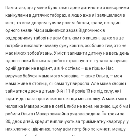
Пам’ятаю, що у мене було таке гарне дитинство з шикарними
канікулами в дитячих таборах, а якщо вже я і залишалася в
місті, то всім двором гуляли разом, бігали, грали, всі один
одного знали. Часи змінилися зараз.Відпочинок в
оздоровчому таборі не всім батькам по кишені, адже за це
потрібно викласти чималу суму коштів, особливо тим, хто не
має ніяких зобов’язань. У місті залишити дитину на весь день
одного, поки батьки на роботі страшнувато: гуляти на вулиці
одній дитині не варіант, а в 4-х стінах — ще гірше.- Нас
виручає бабуся, мама мого чоловіка, — каже Ольга, — моя
мама живе в столиці, я і сама тут виросла. Але мама хворіє і
займатися двома дітьми 8-й і 11-й років їй не під силу, як і
їздити до нас з протилежного кінця мегаполісу. А мама мого
чоловіка Макара живе в селі і, якби не вона, не знаю, що б ми і
робили.Ольга і Макар звичайна рядова родина. Їм трохи за
30, двоє дітей, кредит виплачують за трикімнатну квартиру: у
них хлопчик і дівчинка, тому всім потрібно по кімнаті, меншу