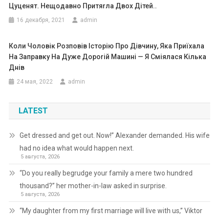
Цуценят. Нещодавно Притяrла Двох Дітей..
16 декабря, 2021
admin
Коли Чоловік Розповів Історію Про Дівчину, Яка Приїхала
На Заправку На Дуже Дороrій Машині — Я Сміялася Кілька
Днів
24 мая, 2022
admin
LATEST
Get dressed and get out. Now!” Alexander demanded. His wife
had no idea what would happen next.
5 августа, 2026
“Do you really begrudge your family a mere two hundred
thousand?” her mother-in-law asked in surprise.
5 августа, 2026
“My daughter from my first marriage will live with us,” Viktor