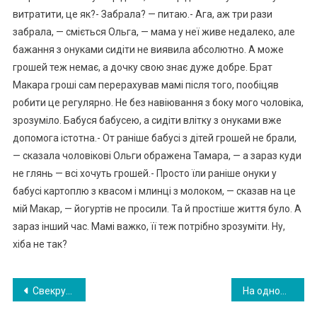
витратити, це як?- Забрала? — питаю.- Ага, аж три рази
забрала, — сміється Ольга, — мама у неї живе недалеко, але
бажання з онуками сидіти не виявила абсолютно. А може
грошей теж немає, а дочку свою знає дуже добре. Брат
Макара гроші сам перерахував мамі після того, пообіцяв
робити це регулярно. Не без навіювання з боку мого чоловіка,
зрозуміло. Бабуся бабусею, а сидіти влітку з онуками вже
допомога істотна.- От раніше бабусі з дітей грошей не брали,
— сказала чоловікові Ольги ображена Тамара, — а зараз куди
не глянь — всі хочуть грошей.- Просто їли раніше онуки у
бабусі картоплю з квасом і млинці з молоком, — сказав на це
мій Макар, — йогуртів не просили. Та й простіше життя було. А
зараз інший час. Мамі важко, її теж потрібно зрозуміти. Ну,
хіба не так?
Навигация
Свекруха відчувала себе вкрай не комфортно, тому що була змушена жити з нами…
На одному з прийомів гін еколог поставив їй ди вне запитання. Почувши його слова, вагі тна втра тила дар мови