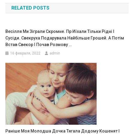
по
RELATED POSTS
записям
Весілля Ми Зіграли Скромне. Пр Иїхали Тільки Рідні І
Сусіди. Свекруха Подарувала Найбільше Грошей. А Потім
Встав Свекор І Почав Розмову …
16 февраля, 2022
admin
Раніше Моя Молодша Дочка Тягала Додому Кошенят І