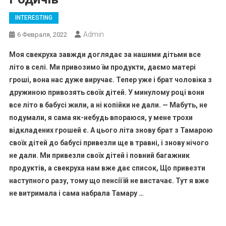
INTERESTING
Admin
6 Февраля, 2022
Моя свекруха завжди доглядає за нашими дітьми все
літо в селі. Ми привозимо їм продукти, даємо матері
гроші, вона нас дуже виручає. Тепер уже і брат чоловіка з
дружиною привозять своїх дітей. У минулому році вони
все літо в бабусі жили, а ні копійки не дали. — Мабуть, не
подумали, я сама як-небудь впораюся, у мене трохи
відкладених грошей є. А цього літа знову брат з Тамарою
своїх дітей до бабусі привезли ще в травні, і знову нічого
не дали. Ми привезли своїх дітей і повний багажник
продуктів, а свекруха нам вже дає список, Що привезти
наступного разу, тому що пенсії їй не вистачає. Тут я вже
не витримала і сама набрала Тамару …