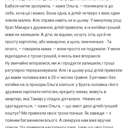
Бабуся натяк зрозуміла, — каже Ольга, — покликала їх до
себе, хоча це і важко. Вона одна, а дітей четверо з яких один
зовсім малюк. Але справа навіть не в цьому. У минулому році
брат Макара з дружиною дітей привезли, а ні копійки грошей
мамі не залишили. А діти, як відомо, хочуть їсти, ще й не
просту картоплю, або макарони, а щось смачненьке.- Та
нічого, — говорила мама. — вони просто не подумали. У мене
відкладено є трохи грошей, я якось вже впораюся.
Ну звичайно впоралися, ми ж і продукти залишили, і гроші
регулярно перераховували. Але і в цьому році дітей привезли
до мами чоловіка вже в 20-х числах травня. З речами і без
копійки на їх прокорм.Ольга злиться: у брата чоловіка і його
дружини зарплати непогані, кредиту немає, живуть в
квартирі, яка Тамарі у спадок дісталася.- Невже не
здогадуються, — каже Ольга, — що зміст двох дітей грошей
коштує? Ми привезли своїх трохи пізніше. Як завжди — з
повним багажником всього. А свекруха нам вже вручає
список, Що привезти наступного разу, тому що свої гроші