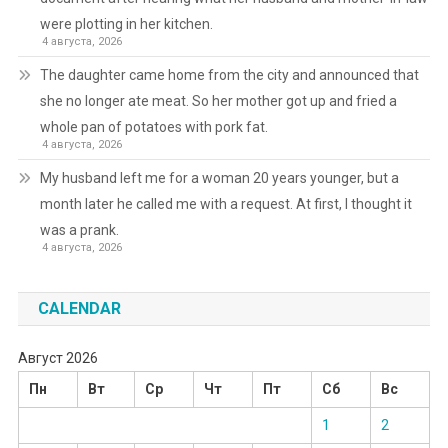
were plotting in her kitchen.
4 августа, 2026
The daughter came home from the city and announced that
she no longer ate meat. So her mother got up and fried a
whole pan of potatoes with pork fat.
4 августа, 2026
My husband left me for a woman 20 years younger, but a
month later he called me with a request. At first, I thought it
was a prank.
4 августа, 2026
CALENDAR
Август 2026
Пн
Вт
Ср
Чт
Пт
Сб
Вс
1
2