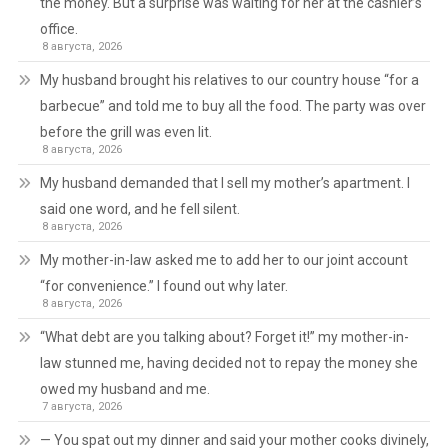
the money. But a surprise was waiting for her at the cashier’s
office.
8 августа, 2026
My husband brought his relatives to our country house “for a
barbecue” and told me to buy all the food. The party was over
before the grill was even lit.
8 августа, 2026
My husband demanded that I sell my mother’s apartment. I
said one word, and he fell silent.
8 августа, 2026
My mother-in-law asked me to add her to our joint account
“for convenience.” I found out why later.
8 августа, 2026
“What debt are you talking about? Forget it!” my mother-in-
law stunned me, having decided not to repay the money she
owed my husband and me.
7 августа, 2026
— You spat out my dinner and said your mother cooks divinely,