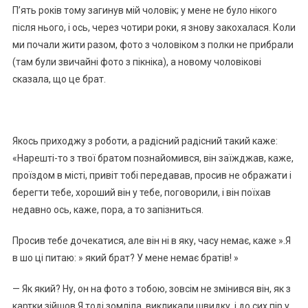
П’ять років тому загинув мій чоловік; у мене не було нікого
після нього, і ось, через чотири роки, я знову закохалася. Коли
ми почали жити разом, фото з чоловіком з полки не прибрали
(там були звичайні фото з пікніка), а новому чоловікові
сказала, що це брат.
Якось приходжу з роботи, а радісний радісний такий каже:
«Нарешті-то з твої братом познайомився, він заїжджав, каже,
проїздом в місті, привіт тобі передавав, просив не ображати і
берегти тебе, хороший він у тебе, поговорили, і він поїхав
недавно ось, каже, пора, а то запізниться.
Просив тебе дочекатися, але він ні в яку, часу немає, каже ».Я
в шо ці питаю: » який брат? У мене немає братів! »
— Як який? Ну, он на фото з тобою, зовсім не змінився він, як з
картки зійшов.Я тоді зомліла, викликали швидку, і до сих пір у