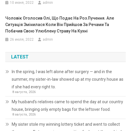
10 июня, 2022
admin
Чоловік Оголосив Олі, Що Подає На Роз Лучення. Але
Ситуація Змінилася Коли Він Прийшов За Речами Та
Побачив Свою Улюблену Страву На Кухні
26 июля, 2022
admin
LATEST
In the spring, I was left alone after surgery — and in the
summer, my sister-in-law showed up at my country house as
if she had every right to.
8 августа, 2026
My husband’s relatives came to spend the day at our country
house, bringing only empty bags for the leftover food.
8 августа, 2026
My sister stole my winning lottery ticket and went to collect