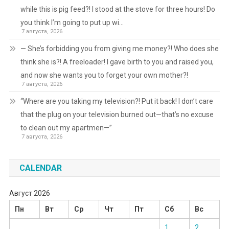
while this is pig feed?! I stood at the stove for three hours! Do
you think I’m going to put up wi…
7 августа, 2026
— She’s forbidding you from giving me money?! Who does she
think she is?! A freeloader! I gave birth to you and raised you,
and now she wants you to forget your own mother?!
7 августа, 2026
“Where are you taking my television?! Put it back! I don’t care
that the plug on your television burned out—that’s no excuse
to clean out my apartmen—”
7 августа, 2026
CALENDAR
Август 2026
Пн
Вт
Ср
Чт
Пт
Сб
Вс
1
2