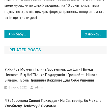
мене мурашки по шкірі.Я людина, яка 10 років присвятила
науці, і не вірю ні в що, крім формул і рівнянь, тепер я не знаю,
як і в що вірити далі …
Навигация
Як бабуся обх итрила своїх дітей, які хотіли відправити її в будинок престарілих, щоб розділити її майно .
У якийсь момент Галина зрозуміла, що діти і внуки чекають від неї тільки подарунків і грошей — і нічого більше. І вона прийняла важливе для себе рішення
по
RELATED POSTS
записям
У Якийсь Момент Галина Зрозуміла, Що Діти І Внуки
Чекають Від Неї Тільки Подарунків І Грошей — І Нічого
Більше. І Вона Прийняла Важливе Для Себе Рішення
6 июня, 2022
admin
Я Заборонила Синові Приходити На Святвечір, Бо Чекала
Улюблену Невістку З Онуками