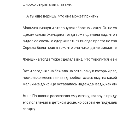
широко открытыми глазами.
— А ты еще веришь. Что она может прийти?
Мальчик кивнул и отвернулся обратно к окну. Он не х
щекам слезы. Женщина тогда тоже сделала вид, что то
видел ее слезы, а сдерживаться иногда просто не хва
Сережа была прав в том, что она никогда не сможет е
Женщина тогда тоже сделала вид, что торопится и ей
Вот и сегодня она бежала на остановку в который раз
несколько месяцев назад проболталась ему, на какой
мальчика до конца оставалась надежда, ведь, как он
Анна Павловна рассказала ему сказку, которую приду
его появления в детском доме, но совсем не подумала
сердцу.