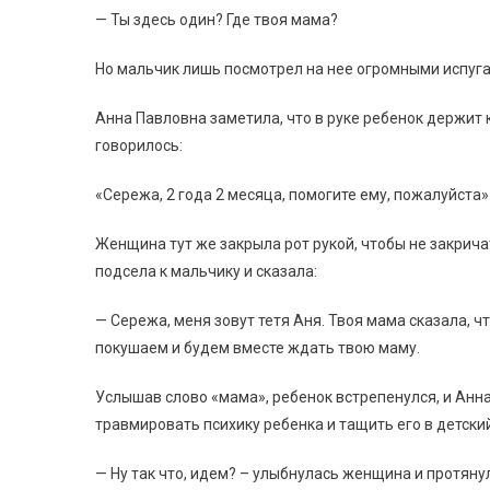
— Ты здесь один? Где твоя мама?
Но мальчик лишь посмотрел на нее огромными испуг
Анна Павловна заметила, что в руке ребенок держит 
говорилось:
«Сережа, 2 года 2 месяца, помогите ему, пожалуйста»
Женщина тут же закрыла рот рукой, чтобы не закричат
подсела к мальчику и сказала:
— Сережа, меня зовут тетя Аня. Твоя мама сказала, чт
покушаем и будем вместе ждать твою маму.
Услышав слово «мама», ребенок встрепенулся, и Анна
травмировать психику ребенка и тащить его в детски
— Ну так что, идем? – улыбнулась женщина и протяну