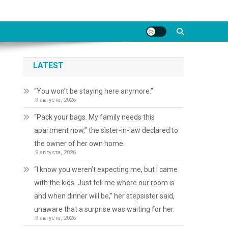
LATEST
“You won’t be staying here anymore.”
9 августа, 2026
“Pack your bags. My family needs this
apartment now,” the sister-in-law declared to
the owner of her own home.
9 августа, 2026
“I know you weren’t expecting me, but I came
with the kids. Just tell me where our room is
and when dinner will be,” her stepsister said,
unaware that a surprise was waiting for her.
9 августа, 2026