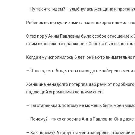
— Ну так что, идем? – улыбнулась женщина и протяну
Ребенок вытер кулачками глаза и покорно вложил св
С тех пор у Анны Павловны было особое отношение к 
с ним около окна в оранжерее. Сережа был не по го
Когда ему исполнилось 6 лет, он как-то внимательно 
— Я знаю, теть Ань, что ты никогда не заберешь меня к
Женщина ненадолго потеряла дар речи от подобного 
падающий огромными хлопьями снег.
— Ты старенькая, поэтому не можешь быть моей мамой
— Почему? – тихо спросила Анна Павловна. Она даже 
— Как почему? А вдруг ты меня заберешь, а за мной