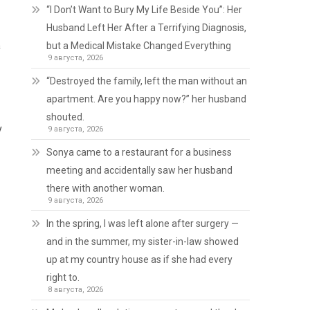
“I Don’t Want to Bury My Life Beside You”: Her
Husband Left Her After a Terrifying Diagnosis,
а
but a Medical Mistake Changed Everything
9 августа, 2026
“Destroyed the family, left the man without an
apartment. Are you happy now?” her husband
shouted.
у
9 августа, 2026
Sonya came to a restaurant for a business
meeting and accidentally saw her husband
there with another woman.
9 августа, 2026
In the spring, I was left alone after surgery —
and in the summer, my sister-in-law showed
up at my country house as if she had every
right to.
8 августа, 2026