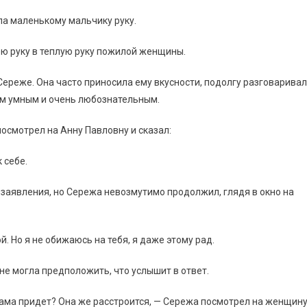
ла маленькому мальчику руку.
ою руку в теплую руку пожилой женщины.
Сереже. Она часто приносила ему вкусности, подолгу разговарива
дам умным и очень любознательным.
посмотрел на Анну Павловну и сказал:
 себе.
заявления, но Сережа невозмутимо продолжил, глядя в окно на
. Но я не обижаюсь на тебя, я даже этому рад.
не могла предположить, что услышит в ответ.
 мама придет? Она же расстроится, — Сережа посмотрел на женщин