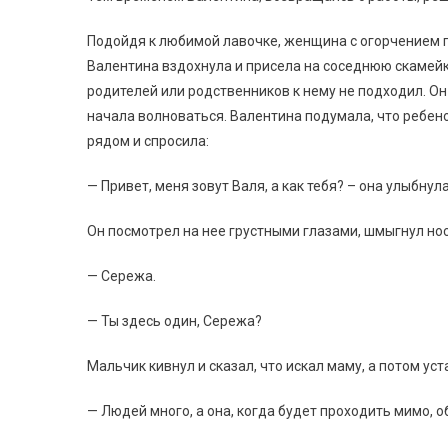
Подойдя к любимой лавочке, женщина с огорчением по
Валентина вздохнула и присела на соседнюю скамейку
родителей или родственников к нему не подходил. Он
начала волноваться. Валентина подумала, что ребено
рядом и спросила:
— Привет, меня зовут Валя, а как тебя? – она улыбнул
Он посмотрел на нее грустными глазами, шмыгнул нос
— Сережа.
— Ты здесь один, Сережа?
Мальчик кивнул и сказал, что искал маму, а потом уст
— Людей много, а она, когда будет проходить мимо, о