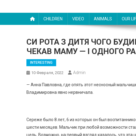
CHILDREN
VIDEO
ANIMALS
OUR LI
CИ PОТА З ДИТЯ ЧОГО БУДИ
ЧЕКАВ МАМУ — І ОДНОГО 
INTERESTING
Admin
10 Февраля, 2022
— Анна Павловна, где опять этот несносный мальчиш
Владимировна явно нервничала.
Сереже было 8 лет, 6 из которых он был воспитанник
шести месяцев. Мальчик при любой возможности стал 
цель. Возможно, на первый взгляд казалось, что эта 