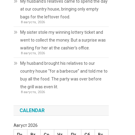
My husband’s relatives came to spend the day
at our country house, bringing only empty
bags for the leftover food.
8 августа, 2026
My sister stole my winning lottery ticket and
went to collect the money. But a surprise was
waiting for her at the cashier’s office.
8 августа, 2026
My husband brought his relatives to our
country house “for a barbecue” and told me to
buy all the food. The party was over before
the grill was even lit.
8 августа, 2026
CALENDAR
Август 2026
Пн
Вт
Ср
Чт
Пт
Сб
Вс