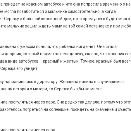
а приедет на красном автобусе и что она попросила временно о н
не могла позаботиться о мальчике самостоятельно, а когда
ет Сережу в большой кирпичный дом, в котором у него будет много
ента мальчик решил ждать маму на той самой остановке и при люб
Павловна с ужасом поняла, что ребенка нигде нет. Она стала
 и дворник, который подметал неподалеку, сказал, что мальчик се
о два вида автобусов – красный и желтый. Точнее, красный был всег
 Сережа его увидит.
разу направившись к директору. Женщина винила в случившемся
манная история о матери, то Сережа был бы на месте.
ла прогуляться через парк. Она редко так делала, потому что это
 захотелось погреться на солнышке, посидеть на скамейке и съест
ила прогуляться через парк.