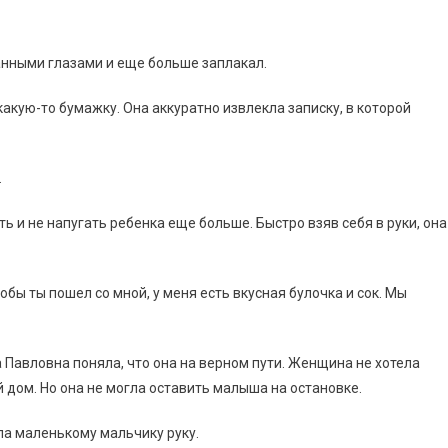
анными глазами и еще больше заплакал.
какую-то бумажку. Она аккуратно извлекла записку, в которой
.
ь и не напугать ребенка еще больше. Быстро взяв себя в руки, она
обы ты пошел со мной, у меня есть вкусная булочка и сок. Мы
 Павловна поняла, что она на верном пути. Женщина не хотела
й дом. Но она не могла оставить малыша на остановке.
ла маленькому мальчику руку.