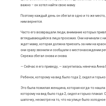
важно – он хотел найти свою маму.
Поэтому каждый день он сбегал в одно и то же место,
ним вернется.
Часто его возвращали люди, внимание которых привл
вглядывающийся в лица прохожих. Они начинали с ним
ждет маму, которая должна приехать за ним на красн
они сразу звонили и сообщали о местонахождении реб
Сережа сбегал снова и снова.
— Сейчас я его приведу, — засуетилась нянечка Анна
Ребенок, которому на вид было года 2, сидел и горько
Это была пожилая женщина, которая когда-то нашла м
которому на вид было года 2, сидел и горько плакал.
шапочку, несмотря на то, что на улице было холодно