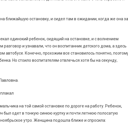
 на ближайшую остановку, и сидел там в ожидании, когда же она з
екал одинокий ребенок, сидящий на остановке, и с волнением
 разговор и узнавали, что он воспитанник детского дома, а здесь
ом автобусе. Конечно, прохожим все становилось понятно, поэтом
енка. Но стоило воспитателям отвлечься хотя бы на секунду,
 Павловна.
 плакал
альчика на той самой остановке по дороге на работу. Ребенок,
 Он был одет в тонкую синюю куртку и почти летнюю полосатую
е ноябрьское утро. Женщина подошла ближе и спросила: