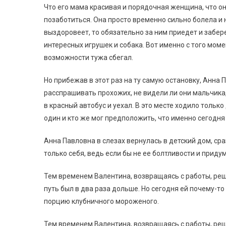
Что его мама красивая и порядочная женщина, что он
позаботиться. Она просто временно сильно болела и 
выздоровеет, то обязательно за ним приедет и забер
интересных игрушек и собака. Вот именно с того мом
возможности тужа сбегал.
Но прибежав в этот раз на ту самую остановку, Анна 
расспрашивать прохожих, не видели ли они мальчика,
в красный автобус и уехал. В это месте ходило тольк
один и кто же мог предположить, что именно сегодня
Анна Павловна в слезах вернулась в детский дом, с
только себя, ведь если бы не ее болтливости и приду
Тем временем Валентина, возвращаясь с работы, реши
путь был в два раза дольше. Но сегодня ей почему-то
порцию клубничного мороженого.
Тем временем Валентина, возвращаясь с работы, реш