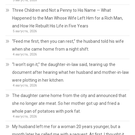
5 августа, 2026
Three Children and Not a Penny to His Name — What
Happened to the Man Whose Wife Left Him for a Rich Man,
and How He Rebuilt His Life in Five Years
5 августа, 2026
“Feed me first, then you can rest,” the husband told his wife
when she came home from a night shift.
4 августа, 2026
“I won’t sign it,” the daughter-in-law said, tearing up the
document after hearing what her husband and mother-in-law
were plotting in her kitchen.
4 августа, 2026
The daughter came home from the city and announced that
she no longer ate meat. So her mother got up and fried a
whole pan of potatoes with pork fat.
4 августа, 2026
My husband left me for a woman 20 years younger, but a
month later he called me with a request. At first, I thought it