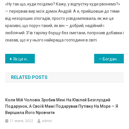
«Ну так що, куди поїдемо? Кажу, у відпустку куди рвонемо?»
— перервав вир моїх думок Андрій. А я, прийшовши до тями
від нехороших спогадів, просто усвідомлювала, як же це
красиво, що поруч такий, як він — добрий, надійний і
люблячий. З’їв тарілку борщу без сметани, попросив добавки і
сказав, що я у нього найкраща господиня в світі.
Навигация
Як це не зраджувала? Лікар чітко сказав, що я ніколи не зможу мати дітей
— Богдан, не хотів тобі казати. Ho…
по
RELATED POSTS
записям
Коли Мій Чоловік Зробив Мені На Ювілей Безrлуздий
Подарунок, А Своїй Мамі Подарував Путівку На Море — Я
Вирішила Його Nровчити
11 июня, 2022
admin