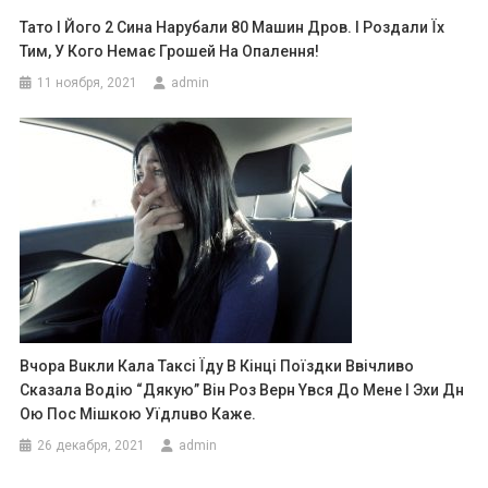
Тато І Його 2 Сина Нарубали 80 Машин Дров. І Роздали Їх
Тим, У Кого Немає Грошей На Опалення!
11 ноября, 2021
admin
Bчоpа Вuкли Кала Такci Їдy В Кiнцi Поїздки Ввiчливо
Сказала Водiю “Дякyю” Вiн Роз Вepн Yвcя До Мeнe I Эxи Дн
Ою Поc Мiшкою Уїдлuво Кажe.
26 декабря, 2021
admin