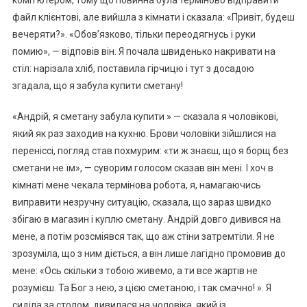
комп’ютером, тому що повинна була терміново відправити
файл клієнтові, але вийшла з кімнати і сказала: «Привіт, будеш
вечеряти?». «Обов’язково, тільки переодягнусь і руки
помию», — відповів він. Я почала швиденько накривати на
стіл: нарізала хліб, поставила гірчицю і тут з досадою
згадала, що я забула купити сметану!
«Андрій, я сметану забула купити » — сказала я чоловікові,
який як раз заходив на кухню. Брови чоловіки зійшлися на
переніссі, погляд став похмурим: «ти ж знаєш, що я борщ без
сметани не їм», — суворим голосом сказав він мені. І хоч в
кімнаті мене чекала термінова робота, я, намагаючись
виправити незручну ситуацію, сказала, що зараз швидко
збігаю в магазин і куплю сметану. Андрій довго дивився на
мене, а потім розсміявся так, що аж стіни затремтіли. Я не
зрозуміла, що з ним діється, а він лише лагідно промовив до
мене: «Ось скільки з тобою живемо, а ти все жартів не
розумієш. Та Бог з нею, з цією сметаною, і так смачно! ». Я
сиділа за столом, дивилася на чоловіка, який із