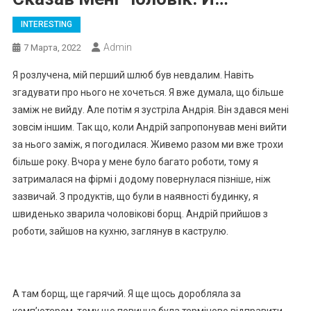
INTERESTING
Admin
7 Марта, 2022
Я розлучена, мій перший шлюб був невдалим. Навіть
згадувати про нього не хочеться. Я вже думала, що більше
заміж не вийду. Але потім я зустріла Андрія. Він здався мені
зовсім іншим. Так що, коли Андрій запропонував мені вийти
за нього заміж, я погодилася. Живемо разом ми вже трохи
більше року. Вчора у мене було багато роботи, тому я
затрималася на фірмі і додому повернулася пізніше, ніж
зазвичай. З продуктів, що були в наявності будинку, я
швиденько зварила чоловікові борщ. Андрій прийшов з
роботи, зайшов на кухню, заглянув в каструлю.
А там борщ, ще гарячий. Я ще щось доробляла за