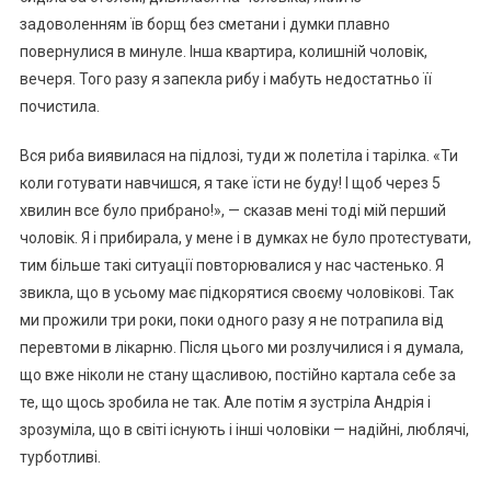
задоволенням їв борщ без сметани і думки плавно
повернулися в минуле. Інша квартира, колишній чоловік,
вечеря. Того разу я запекла рибу і мабуть недостатньо її
почистила.
Вся риба виявилася на підлозі, туди ж полетіла і тарілка. «Ти
коли готувати навчишся, я таке їсти не буду! І щоб через 5
хвилин все було прибрано!», — сказав мені тоді мій перший
чоловік. Я і прибирала, у мене і в думках не було протестувати,
тим більше такі ситуації повторювалися у нас частенько. Я
звикла, що в усьому має підкорятися своєму чоловікові. Так
ми прожили три роки, поки одного разу я не потрапила від
перевтоми в лікарню. Після цього ми розлучилися і я думала,
що вже ніколи не стану щасливою, постійно картала себе за
те, що щось зробила не так. Але потім я зустріла Андрія і
зрозуміла, що в світі існують і інші чоловіки — надійні, люблячі,
турботливі.