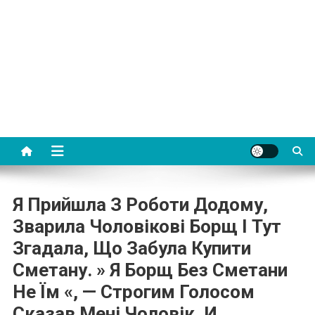
Я Прийшла З Роботи Додому,
Зварила Чоловікові Борщ І Тут
Згадала, Що Забула Купити
Сметану. » Я Борщ Без Сметани
Не Їм «, — Строгим Голосом
Сказав Мені Чоловік. И…