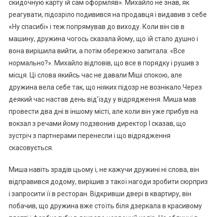
скидочную карту їй сам оформляв». Михайло не знав, як
реагувати, підозріло подивився на продавця і видавив з себе
«Ну спасибі» і теж попрямував до виходу. Коли він сів в
машину, дружина чогось сказала йому, що їй стало душно і
вона вирішила вийти, а потім обережно запитала: «Все
нормально?». Михайло відповів, що все в порядку і рушив з
місця. Ці слова якийсь час не давали Міші спокою, але
дружина вела себе так, що ніяких підозр не вознікало.Через
деякий час настав день від’їзду у відрядження. Миша мав
провести два дні в іншому місті, але коли він уже прибув на
вокзал з речами йому подзвонив директор І сказав, що
зустріч з партнерами перенесли і що відрядження
скасовується.
Миша навіть зрадів цьому і, не кажучи дружині ні слова, він
відправився додому, вирішив з такої нагоди зробити сюрприз
і запросити її в ресторан. Відкривши двері в квартиру, він
побачив, що дружина вже стоїть біля дзеркала в красивому