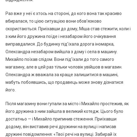
Раз вже у неї є хтось на стороні, до кого вона так красиво
вбиралася, то цією ситуацією вони обов’язково
скористаються. Приїхавши до дому, Міша став стежити, коли і
з ким його дружина поїде і незабаром його очікування
виправдалися. До будинку під’їхала дорога іномарка,
Олександра незабаром вийшла з дому і села в машину.
Михайло поїхав слідом. Вони під’їхали до того самого
магазину, але в цей раз тільки чоловік увійшов в магазин.
Олександра ж вважала за краще залишитися в машині,
мабуть побоявшись, що продавець може знову дізнатися
його.
Після магазину вони гупали за місто і Михайло простежив, як
його дружина з ним зайшла в великий котедж. Цього було
достатньо — і Михайло припинив стеження. Приїхавши
додому, він виставив речі дружини на вулиці і написав
дружині повідомлення: «Твої речі на вулиці. Забирай їх