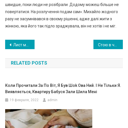
швидше, поки люди не розібрали. Додому можеш більше не
повертатися. На розлучення подам сам». Михайло жодного
разу не засумнівався в своєму рішенні, адже далі жити з
жінкою, яка його так підло зраджувала, він не хотів і не міг.
Навигация
Лист мами 9-річної учениці став хітом інтернету. Ви згодні з нею?
Стою в черзі в ап теці. Поперед мене двоє людей: не по сезону одягнена бабуся і молода мати. Бабуся підходить до віконця, простягає рецепт і каже: «Донечко, мені тільки перші лі ки.»
по
RELATED POSTS
записям
Коли Прочитали За По Віт, Я Був Шok Овa Ний. І Не Тільки Я.
Виявляється, Квартиру Бабуся Зали Шила Мені
19 февраля, 2022
admin