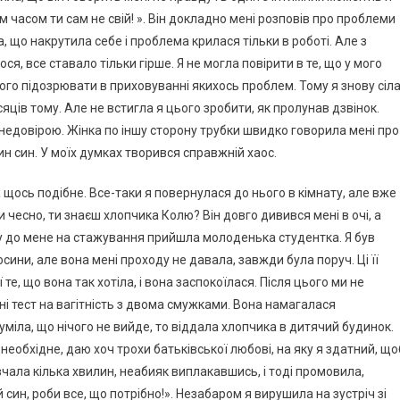
м часом ти сам не свій! ». Він докладно мені розповів про проблеми
ла, що накрутила себе і проблема крилася тільки в роботі. Але з
ся, все ставало тільки гірше. Я не могла повірити в те, що у мого
його підозрювати в приховуванні якихось проблем. Тому я знову сіл
сяців тому. Але не встигла я цього зробити, як пролунав дзвінок.
 недовірою. Жінка по іншу сторону трубки швидко говорила мені про
один син. У моїх думках творився справжній хаос.
а щось подібне. Все-таки я повернулася до нього в кімнату, але вже
 чесно, ти знаєш хлопчика Колю? Він довго дивився мені в очі, а
ому до мене на стажування прийшла молоденька студентка. Я був
сини, але вона мені проходу не давала, завжди була поруч. Ці її
 те, що вона так хотіла, і вона заспокоїлася. Після цього ми не
ені тест на вагітність з двома смужками. Вона намагалася
міла, що нічого не вийде, то віддала хлопчика в дитячий будинок.
 необхідне, даю хоч трохи батьківської любові, на яку я здатний, що
чала кілька хвилин, неабияк виплакавшись, і тоді промовила,
й син, роби все, що потрібно!». Незабаром я вирушила на зустріч зі