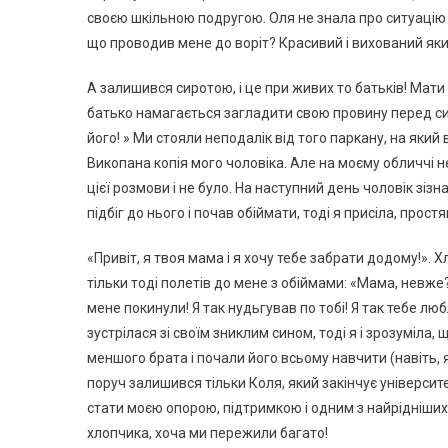
своєю шкільною подругою. Оля не знала про ситуацію 
що проводив мене до воріт? Красивий і вихований яки
А залишився сиротою, і це при живих то батьків! Мати 
батько намагається загладити свою провину перед син
його! » Ми стояли неподалік від того паркану, на яки
Викопана копія мого чоловіка. Але на моєму обличчі 
цієї розмови і не було. На наступний день чоловік зізн
підбіг до нього і почав обіймати, тоді я присіла, прост
«Привіт, я твоя мама і я хочу тебе забрати додому!». 
тільки тоді полетів до мене з обіймами: «Мама, невже
мене покинули! Я так нудьгував по тобі! Я так тебе лю
зустрілася зі своїм зниклим сином, тоді я і зрозуміла, 
меншого брата і почали його всьому навчити (навіть, я
поруч залишився тільки Коля, який закінчує університ
стати моєю опорою, підтримкою і одним з найрідніших
хлопчика, хоча ми пережили багато!