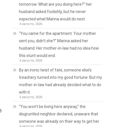
tomorrow. What are you doing here?” her
husband asked foolishly, but he never
expected what Marina would do next.
6 августа, 2026
а
“You came for the apartment. Your mother
sent you, didn’t she?” Marina asked her
husband. Her mother-in-law had no idea how
this stunt would end.
6 августа, 2026
By an ironic twist of fate, someone else’s
treachery turned into my good fortune. But my
mother-in-law had already decided what to do
with it.
6 августа, 2026
“You won’t be living here anyway,” the
б
disgruntled neighbor declared, unaware that
someone was already on their way to get her.
6 августа, 2026