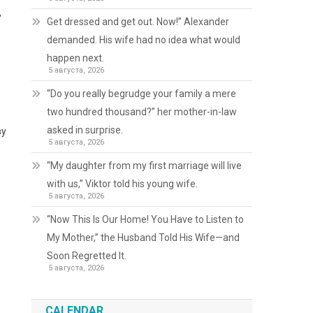
,
Get dressed and get out. Now!” Alexander
demanded. His wife had no idea what would
happen next.
5 августа, 2026
“Do you really begrudge your family a mere
two hundred thousand?” her mother-in-law
asked in surprise.
зу
5 августа, 2026
“My daughter from my first marriage will live
with us,” Viktor told his young wife.
5 августа, 2026
“Now This Is Our Home! You Have to Listen to
My Mother,” the Husband Told His Wife—and
Soon Regretted It.
5 августа, 2026
CALENDAR