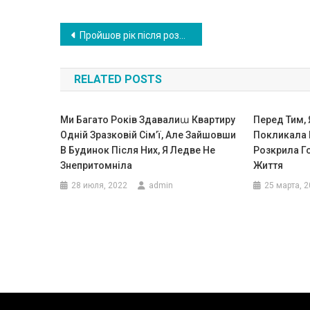
Навигация
Пройшов рік після розлучення. Я зустрів колишню дружину, точніше, те, що від неї залишилося…
по
RELATED POSTS
записям
Ми Багато Років Здавалиա Квартиру
Перед Тим, 
Одній Зразковій Сім’ї, Але Зайшовши
Покликала В
В Будинок Після Них, Я Ледве Не
Розкрила Г
Знепритомніла
Життя
28 июля, 2022
admin
25 марта, 