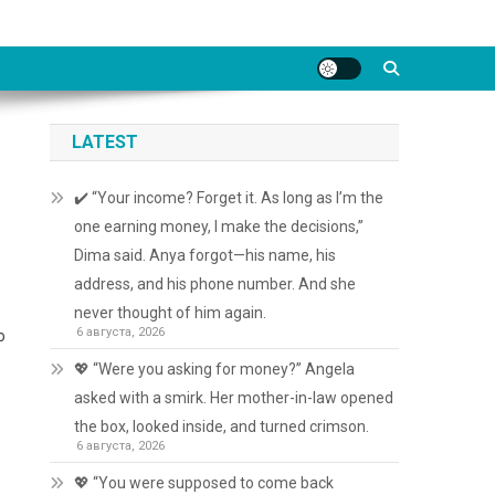
LATEST
✔️ “Your income? Forget it. As long as I’m the
one earning money, I make the decisions,”
Dima said. Anya forgot—his name, his
address, and his phone number. And she
never thought of him again.
6 августа, 2026
о
💖 “Were you asking for money?” Angela
asked with a smirk. Her mother-in-law opened
the box, looked inside, and turned crimson.
6 августа, 2026
💖 “You were supposed to come back