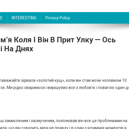
FE
INTERESTING
Privacy Policy
м’я Коля І Він В Прит Улку — Ось
і На Днях
 І вважайте зірвала «золотий кущ», коли він став моїм чоловіком 10
ток. Ми рідко сваримося і вирішуємо все з любов’ю і повагою один д
ільш замисленим і засмученим, пояснював він все це проблемами на
чила, що він говорить мені не правду і в один з інтимних моментів я