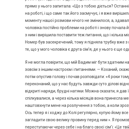
прямо у нього запитала: «Що з тобою діється? Останні
на роботі, і що саме так його засмучує, і я вже виріши
моменту нашої розмови нічого не змінилося, а, здавало
чоловіка постійно проблеми на роботі і знову почала 
з ним і вирішила поставити теж питання, що і кілька мі
Номер був засекречений, тому я підняла трубку вже з
те, що у мого чоловіка є друга сім’я, де у нього є ще 
Я не могла повірити, що мій Вадим міг бути здатним н
зовсім з іншим настроєм і питаннями. — Коханий, скажи
потім опустив голову і почав розповідати: «4 роки т
переконаний, що у нас будуть завжди суто ділові відно
відкриті наряди, брудні натяки. Можна сказати, я дав її
спілкувалися, а через кілька місяців вона принесла м
наштовхнути мене на розлучення з тобою, а коли зрозу
Ось тепер я і ходжу до Колі регулярно, купую йому все
загладити свою велику провину перед ним ». Я промов
переступаючи через себе і на благо своєї сім’ї: «Це тві