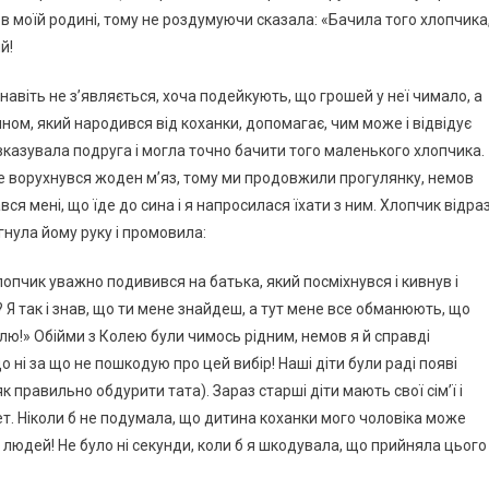
в моїй родині, тому не роздумуючи сказала: «Бачила того хлопчика
й!
навіть не з’являється, хоча подейкують, що грошей у неї чимало, а
ом, який народився від коханки, допомагає, чим може і відвідує
й вказувала подруга і могла точно бачити того маленького хлопчика.
не ворухнувся жоден м’яз, тому ми продовжили прогулянку, немов
ався мені, що їде до сина і я напросилася їхати з ним. Хлопчик відра
ягнула йому руку і промовила:
Хлопчик уважно подивився на батька, який посміхнувся і кивнув і
? Я так і знав, що ти мене знайдеш, а тут мене все обманюють, що
блю!» Обійми з Колею були чимось рідним, немов я й справді
що ні за що не пошкодую про цей вибір! Наші діти були раді появі
к правильно обдурити тата). Зараз старші діти мають свої сім’ї і
ет. Ніколи б не подумала, що дитина коханки мого чоловіка може
 людей! Не було ні секунди, коли б я шкодувала, що прийняла цього