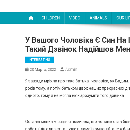
CHILDREN
VIDEO
ANIMALS
OUR LI
У Вашого Чоловіка Є Син На І
Такий Дзвінок Надійшов Мен
INTERESTING
Admin
20 Марта, 2022
Я завжди мріяла про таке батька і чоловіка, як Вадим.
років тому, а потім батьком двох наших прекрасних ді
одного, тому я не могла ніяк зрозуміти того дзвінка …
Останні кілька місяців я помічала, що чоловік став б
роботі (він адвокат в дуже відомої компанії), але я ба