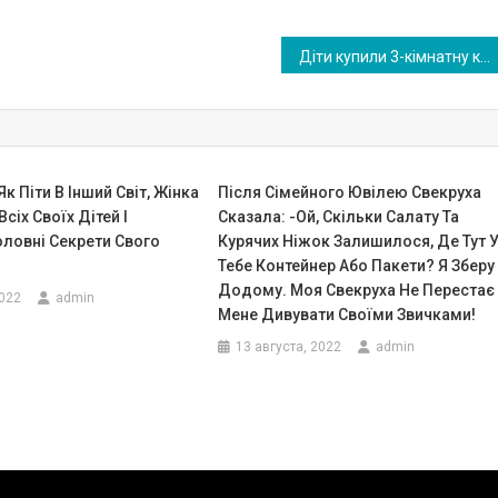
Діти купили 3-кімнатну квартиру та запросили мене її оглянути. Коли ж я спитала, де буде моя кімната, донька відповіла, що тут не знайдеться для мене місця.
Як Піти В Інший Світ, Жінка
Після Сімейного Ювілею Свекруха
сіх Своїх Дітей І
Сказала: -Ой, Скільки Салату Та
оловні Секрети Свого
Курячих Ніжок Залишилося, Де Тут 
Тебе Контейнер Або Пакети? Я Зберу
Додому. Моя Свекруха Не Перестає
2022
admin
Мене Дивувати Своїми Звичками!
13 августа, 2022
admin