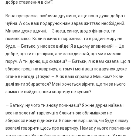
добре ставлення в сім’ї.
Вона прекрасна, любляча дружина, а ще вона дуже добра і
чуйна. А ось ваш подарунок нам зараз життєво необхідний.
Ми вам дуже вдячні. — Знаєш, синку, щодо фінансів, ти
помиляєшся. Коли в животі порожньо, то в родині миру не
буде. — Батько, у нас все вийде! Я в цьому впевнений! — Це
добре, що ти в це віриш, але завжди знай, що ми з мамою
поруч. А ти, доню, що скажеш? — Батьки, я ж вам казала, що я
збираю гроші на квартиру, а тому і мені ваш подарунок дуже
стане в нагоді. Дякую! — А як ваші справи з Мишком? Як ви
далі жити збираєтеся? Мені хочеться вірити, що ти за нього
заміж не вийдеш, поки квартиру не купиш?
— Батьку, ну чого ти знову починаєш? Я ж не дурна наївна і
все на золотий тарілочці з блакитною облямівкою не
збираюся йому підносити. Я поки не вирішила, чи буду я йому
взагалі говорити щось про квартиру. Немає у нього прагнення
жити краще. Він не будує планів на подальше життя. У мене