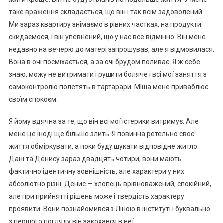
таке враження складається, що він і так всім задоволений.
Ми зараз квартиру знімаємо в рівних частках, на продукти
скидаємося, і він упевнений, що у нас все відмінно. Він мене
недавно на вечерю до матері запрошував, але я відмовилася.
Вона в очі посміхається, а за очі брудом поливає. Я ж себе
знаю, можу не витримати і рушити боляче і всі мої заняття з
самоконтролю полетять в тартарари. МІша мене приваблює
своїм спокоєм.
Я йому вдячна за те, що він всі мої істерики витримує. Але
мене це іноді ще більше злить. Я повинна ретельно своє
життя обміркувати, а поки буду шукати відповідне житло.
Дані та Денису зараз двадцять чотири, вони мають
фактично ідентичну зовнішність, але характери у них
абсолютно різні. Денис — хлопець врівноважений, спокійний,
але при прийнятті рішень може і твердість характеру
проявити. Вони познайомився з Ліною в інституті і буквально
з першого погляду він закохався в неї.