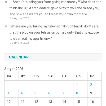
— She’s forbidding you from giving me money?! Who does she
think she is?! A freeloader! I gave birth to you and raised you,
and now she wants you to forget your own mother?!
7 августа, 2026
“Where are you taking my television?! Put it back! I don’t care
that the plug on your television burned out—that’s no excuse
to clean out my apartmen—”
7 августа, 2026
CALENDAR
Август 2026
Пн
Вт
Ср
Чт
Пт
Сб
Вс
1
2
3
4
5
6
7
8
9
10
11
12
13
14
15
16