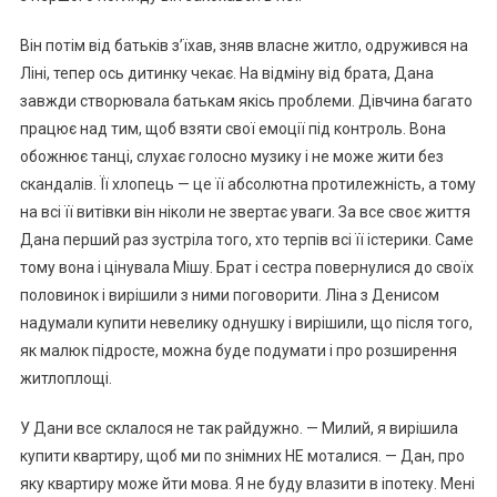
Він потім від батьків з’їхав, зняв власне житло, одружився на
Ліні, тепер ось дитинку чекає. На відміну від брата, Дана
завжди створювала батькам якісь проблеми. Дівчина багато
працює над тим, щоб взяти свої емоції під контроль. Вона
обожнює танці, слухає голосно музику і не може жити без
скандалів. Її хлопець — це її абсолютна протилежність, а тому
на всі її витівки він ніколи не звертає уваги. За все своє життя
Дана перший раз зустріла того, хто терпів всі її істерики. Саме
тому вона і цінувала Мішу. Брат і сестра повернулися до своїх
половинок і вирішили з ними поговорити. Ліна з Денисом
надумали купити невелику однушку і вирішили, що після того,
як малюк підросте, можна буде подумати і про розширення
житлоплощі.
У Дани все склалося не так райдужно. — Милий, я вирішила
купити квартиру, щоб ми по знімних НЕ моталися. — Дан, про
яку квартиру може йти мова. Я не буду влазити в іпотеку. Мені