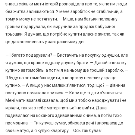
знаєш скільки мати історій розповідала про те, як потім люди
без житла залишаються. У мене заробіток не стабільний, а
тому я можу не потягнути. — Міша, нам батьки половину
грошей подарували, які виручили за продаж бабусиної
трьошки. Я думаю, що потрібно купити власне житло, так як
це дає впевненість у завтрашньому дні.
— І багато подарували? — Вистачить на покупку однушки, але
я думаю, що краще відразу двушку брати. — Давай спочатку
купимо автомобіль, а потім я на ньому ще грошей зароблю. —
Я буду на автомобілі їздити, а квартиру невелику краще
купимо. — А якщо у нас малюк з’явитися, тоді що? — дівчина
поступово починала злитися. — Коли ще ті діти з’являться.
Мені мати взагалі сказала, щоб ми з тобою народжувати і не
мріяли, так як з тебе матері путньої не вийти. Дана
подивилася на коханого здивованими очима, а потім тихо
промовила: — Ти купуєш сумку, збираєш речі і вирушаєш до
своєї матусі, а я купую квартиру … Ось так буває!