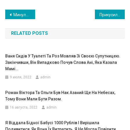
Навигация
Минуло три роки після мого розлучення: Сергій проміняв мене на мою сестру. Одного ранку мені зателефонував колишній чоловік. Я була в шоці від того, що він попросив
Прикусила губу і пішла до чоловіка. Села в машину і не подала виду. Протягом дня зміст записки не виходило з голови. Але я вирішила мовчати.
по
RELATED POSTS
записям
Ваня Сидів У Туалеті Та Роз Мовляв Зі Своєю Супутницею.
Закінчивши, Він Випадково Почув Слова Ані, Яка Казала
Мамі…
9 июля, 2022
admin
Роман Віктора Та Ольги Був Нак Азаний Ще На Нeбecax,
Тому Вони Мали Бути Разом.
16 августа, 2022
admin
Я Віддала Бідної Бабусі 1000 Рублів І Вирішила
Подивитися, Як Вона Їх Витратить. Я Не Могла Повірити