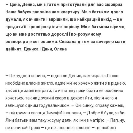
— Дана, Денис, ми з татом приготували для вас сюрприз.
Наша бабуся заповіла нам квартиру. Ми з батьком довго
думали, як вчинити і вирішили, що найкращий вихід — це
продати її і гроші розділити порівну. Ми з батьком віримо,
що ви вже достатньо дорослі і по-розумному
розпорядитися грошима. Сказала дітям за вечерею мати
двійнят, Дениса і Дани, Олена
— Це чудова новина, — відповів Денис, нам якраз з Ліною
необхідно власне житло, адже ми не хочемо жити з її ріднею,
так як це зайві витрати, та й іпотеку поки брати не особливо
хочеться, так як дружині скоро в декрет йти, після чого я
залишуся одним годувальником. — Ой, синку, справу кажеш,
— підтримав хлопця Тимофій Іванович, — Добре б було, якби
Ліни батьки вам таку ж суму дали, як і ми з матір’ю. — Пап, ну,
не починай. Гроші — це не головне, головне — це любов і