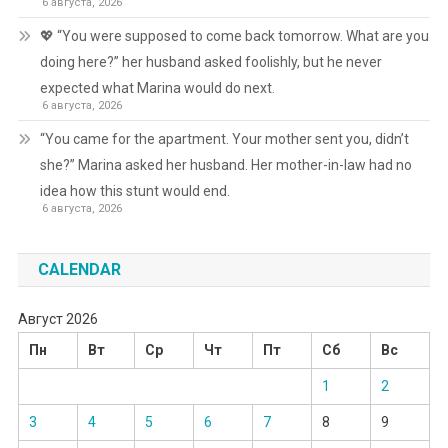
6 августа, 2026
💖 “You were supposed to come back tomorrow. What are you
doing here?” her husband asked foolishly, but he never
expected what Marina would do next.
6 августа, 2026
“You came for the apartment. Your mother sent you, didn’t
she?” Marina asked her husband. Her mother-in-law had no
idea how this stunt would end.
6 августа, 2026
CALENDAR
Август 2026
Пн
Вт
Ср
Чт
Пт
Сб
Вс
1
2
3
4
5
6
7
8
9