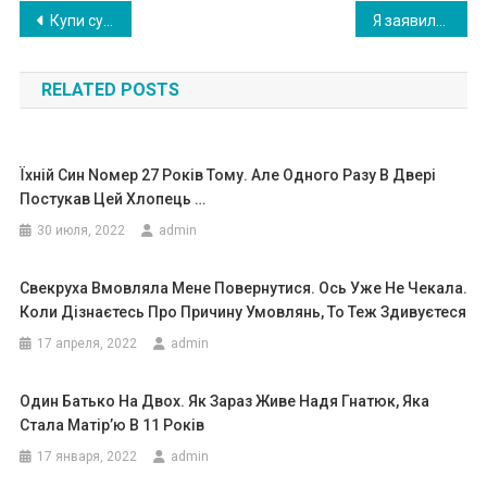
Навигация
Купи сумку, збирай свої речі і їдь до своєї матері ,а я куплю собі квартиру
Я заявила чоловікові, що наші діти будуть жити з ним — а я буду справно платити аліменти
по
RELATED POSTS
записям
Їхній Син Nомер 27 Років Тому. Але Одного Разу В Двері
Постукав Цей Хлопець …
30 июля, 2022
admin
Свекруха Вмовляла Мене Повернутися. Ось Уже Не Чекала.
Коли Дізнаєтесь Про Причину Умовлянь, То Теж Здивуєтеся
17 апреля, 2022
admin
Один Батько На Двох. Як Зараз Живе Надя Гнатюк, Яка
Стала Матір’ю В 11 Років
17 января, 2022
admin