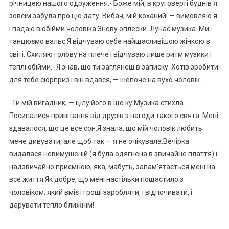
річницею нашого одруження.- Боже мій, в круговерті буднів я
зовсім забула про цю дату. Вибач, мій коханий! — вимовляю я
і падаю в обійми чоловіка.Знову оплески. Лунає музика. Ми
танцюємо вальс.Я відчуваю себе найщасливішою жінкою в
світі. Схиляю голову на плече і відчуваю лише ритм музики і
теплі обійми.- Я знав, що ти заглянеш в записку. Хотів зробити
для тебе сюрприз і він вдався, — шепоче на вухо чоловік.
-Ти мій вигадник, — цілу його в що ку.Музика стихла.
Посипалися привітання від друзів з нагоди такого свята. Мені
здавалося, що це все сон.Я знала, що мій чоловік любить
мене дивувати, але щоб так — я не очікувала.Вечірка
видалася невимушеній (я була одягнена в звичайне плаття) і
надзвичайно приємною, яка, мабуть, запам’ятається мені на
все життя.Як добре, що мені настільки пощастило з
чоловіком, який вміє і гроші заробляти, і відпочивати, і
дарувати тепло ближнім!