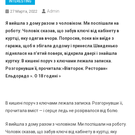
INTERESTING
Admin
27 Марта, 2022
Я вийшла з дому разом з чоловіком. Ми поспішали на
роботу. Чоловік сказав, що забув ключі від кабінету в
куртці, яку одягав вчора. Попросив, поки він виїде з
гаража, щоб я збігала додому і принесла.Швиденько
піднялася на п’ятий поверх, відкрила двері і знайшла
куртку. В кишені поруч з ключами лежала записка.
Розгорнувши її, прочитала:»Вівторок. Ресторан«
Ельдорадо ». О 18 годині »
В кишені поруч з ключами лежала записка. Розгорнувши її,
прочитала вміст — і серце ледь не розірвалося від болю.
Я вийшла з дому разом з чоловіком. Ми поспішали на роботу.
Чоловік сказав, що забув ключі від кабінету в куртці, яку