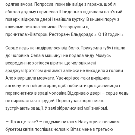
одягав вчора. Попросив, поки він виїде з гаража, щоб я
збігала додому і принесла.Швиденько піднялася на п’ятий
поверх, відкрила двері і знайшла куртку. В кишені поруч з
ключами лежала записка. Розгорнувши її,
прочитала:»Вівторок. Ресторан« Ельдорадо ». О 18 годині ».
Серце ледь не надірвалося від болю. Прикусила губу і пішла
до чоловіка. Села в машину і не подала виду. Чомусь
всередині не хотілося вірити, що чоловік мені
зраджує.Протягом дня зміст записки не виходило з голови.
Але я вирішила мовчати. Увечері все-таки вирішила
заглянути в той ресторан, щоб побачити цю щасливицю і
переконатися в зраді чоловіка.Відкриваю двері — серце ледь
не виривається з грудей. Переступаю поріг і мене
зустрічають овації. У залі зібралися всі мої знайомі.
— Що ж це таке? — подумки питаю я.На зустріч з великим
букетом квітів поспішає чоловік. Вітає мене з третьою