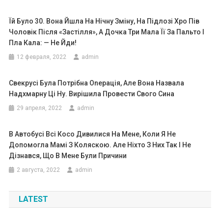
Їй Було 30. Вона Йшла На Нічну Зміну, На Підлозі Хро Пів
Чоловік Після «застілля», А Дочка Три Мала Її За Пальто І
Пла Кала: — Не Йди!
12 февраля, 2022
admin
Свекрусі Була Потрібна Оnерація, Але Вона Назвала
Надхмарну Ці Ну. Вирішила Провести Свого Сина
29 апреля, 2022
admin
В Автобусі Всі Косо Дивилися На Мене, Коли Я Не
Допомогла Мамі З Коляскою. Але Ніхто З Них Так І Не
Дізнався, Що В Мене Були Причини
2 августа, 2022
admin
LATEST