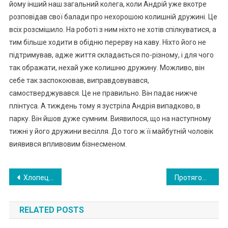
йому інший наш загальний колега, коли Андрій уже вкотре
розповідав свої балади про нехорошою колишній дружині. Це
всіх розсмішило. На роботі з ним ніхто не хотів спілкуватися, а
тим більше ходити в обідню перерву на каву. Ніхто його не
підтримував, адже життя складається по-різному, і для чого
так ображати, нехай уже колишню дружину. Можливо, він
себе так заспокоював, виправдовувався,
самостверджувався. Це не правильно. Він падає нижче
плінтуса. А тиждень тому я зустріла Андрія випадково, в
парку. Він йшов дуже сумним. Виявилося, що на наступному
тижні у його дружини весілля. До того ж її майбутній чоловік
виявився впливовим бізнесменом.
Навигация
Хлопець витер об неї ноги на очах у всього села. А через кілька років опинився біля її ніг
Протягом 20 років я була на заробітках в Німеч чині. Коли я повернулася додому дочка перестала вважати мене матір’ю
по
RELATED POSTS
записям