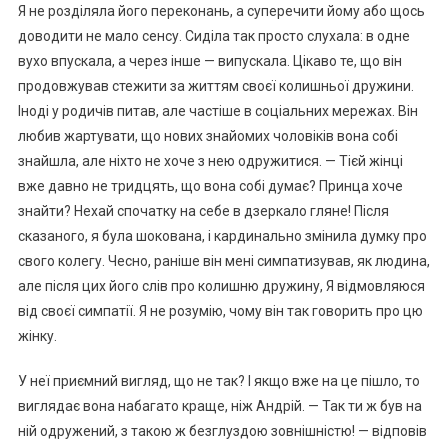
Я не розділяла його переконань, а суперечити йому або щось
доводити не мало сенсу. Сиділа так просто слухала: в одне
вухо впускала, а через інше — випускала. Цікаво те, що він
продовжував стежити за життям своєї колишньої дружини.
Іноді у родичів питав, але частіше в соціальних мережах. Він
любив жартувати, що нових знайомих чоловіків вона собі
знайшла, але ніхто не хоче з нею одружитися. — Тієй жінці
вже давно не тридцять, що вона собі думає? Принца хоче
знайти? Нехай спочатку на себе в дзеркало гляне! Після
сказаного, я була шокована, і кардинально змінила думку про
свого колегу. Чесно, раніше він мені симпатизував, як людина,
але після цих його слів про колишню дружину, Я відмовляюся
від своєї симпатії. Я не розумію, чому він так говорить про цю
жінку.
У неї приємний вигляд, що не так? І якщо вже на це пішло, то
виглядає вона набагато краще, ніж Андрій. — Так ти ж був на
ній одружений, з такою ж безглуздою зовнішністю! — відповів