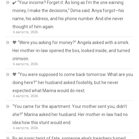
✔️ “Your income? Forget it. As long as I’m the one earning
money, I make the decisions,” Dima said. Anya forgot—his
name, his address, and his phone number. And she never
thought of him again.
6 августа, 2026
💖 “Were you asking for money?” Angela asked with a smirk.
Her mother-in-law opened the box, looked inside, and turned
crimson.
6 августа, 2026
💖 “You were supposed to come back tomorrow. What are you
doing here?” her husband asked foolishly, but he never
expected what Marina would do next.
6 августа, 2026
“You came for the apartment. Your mother sent you, didn’t
she?” Marina asked her husband. Her mother-in-law had no
idea how this stunt would end.
6 августа, 2026
By an ironic twist of fate, someone else’s treachery turned