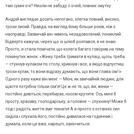
такі сумні очі? Ніколи не забуду її очей, повних смутку.
Андрій виглядає досить непогано, злегка повний, високо,
трохи лисий. Правда, на вигляд йому більше років, ніж є
насправді. Зазвичай він чимось незадоволений, пониклий.
Відверто кажучи, через що їх шлюб розпався, я не знаю.
Просто, я стала помічати, що колега багато говорив на тему
покинутих жінок. «Жінку треба тримати в кулаці, щось треба
— стукнув кулаком по столу, крикнув і все, а якщо відпустиш
трохи кулак, то вони відразу думають, що вони глава сім’ї».
Одного разу каже він мені: — Мені, як звичайній людині, для
щастя потрібна тільки сім’я! Це ж не те, що, ви, жінки —
постійно дивіться, перебирає, носом крутите. Ось мені б
просту, красиву, господарську, а головне — слухняну! Може б
тоді і радість життя зміг пізнати! А я просто з останніх сил
сиділа і слухала його, постійно дивилася на годинник і
думала, коли це вже, нарешті, закінчиться.