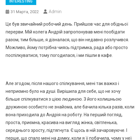
INTERESTING
Admin
31 Марта, 2022
Це був звичайний робочий день. Прийшов час для обідньої
перерви. Мій колега Андрій запропонував мені пообідати
разом, тим більше, я дізналася, що він недавно розлучився.
Можливо, йому потрібна чиясь підтримка, рада або просто
поспілкуватися, тому погодилася, і ми пішли в кафе.
Але згодом, після нашого спілкування, мені так важко і
неприємно було на душі. Вирішила для себе, що не хочу
більше спілкуватися з цією людиною. З його колишньою
дружиною особисто не знайома, але бачила кілька разів, коли
вона приходила до Андрія на роботу. На перший погляд,
проста, приємна, красива на вигляд жінка, світленька,
середнього зросту, підтягнута. Є щось в ній зачаровуюче. І
перше, що спало мені на думку, коли я її побачила, чому у неї