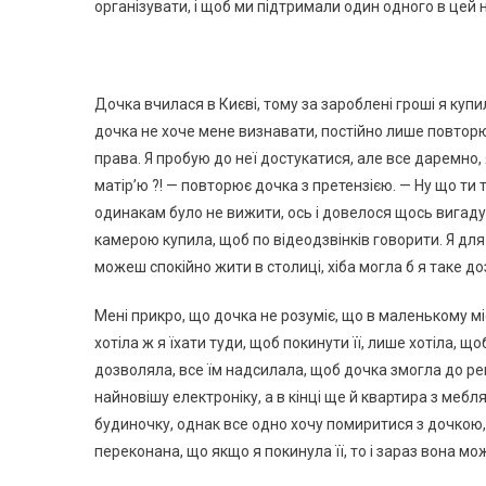
організувати, і щоб ми підтримали один одного в цей 
Дочка вчилася в Києві, тому за зароблені гроші я куп
дочка не хоче мене визнавати, постійно лише повторює,
права. Я пробую до неї достукатися, але все даремно, 
матір’ю ?! — повторює дочка з претензією. — Ну що ти 
одинакам було не вижити, ось і довелося щось вигадува
камерою купила, щоб по відеодзвінків говорити. Я для 
можеш спокійно жити в столиці, хіба могла б я таке д
Мені прикро, що дочка не розуміє, що в маленькому 
хотіла ж я їхати туди, щоб покинути її, лише хотіла, щоб
дозволяла, все їм надсилала, щоб дочка змогла до реп
найновішу електроніку, а в кінці ще й квартира з ме
будиночку, однак все одно хочу помиритися з дочкою,
переконана, що якщо я покинула її, то і зараз вона мо