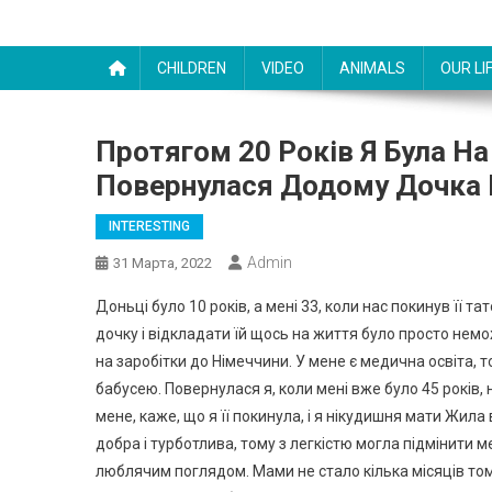
CHILDREN
VIDEO
ANIMALS
OUR LI
Протягом 20 Років Я Була На 
Повернулася Додому Дочка 
INTERESTING
Admin
31 Марта, 2022
Доньці було 10 років, а мені 33, коли нас покинув її та
дочку і відкладати їй щось на життя було просто нем
на заробітки до Німеччини. У мене є медична освіта,
бабусею. Повернулася я, коли мені вже було 45 років, 
мене, каже, що я її покинула, і я нікудишня мати Жила 
добра і турботлива, тому з легкістю могла підмінити 
люблячим поглядом. Мами не стало кілька місяців тому