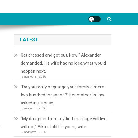
LATEST
Get dressed and get out. Now!” Alexander
demanded. His wife had no idea what would
happen next.
5 августа, 2026
“Do you really begrudge your family a mere
two hundred thousand?” her mother-in-law
asked in surprise.
5 августа, 2026
“My daughter from my first marriage will live
д
with us,” Viktor told his young wife.
5 августа, 2026