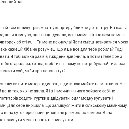
нелегкий час.
ила їй там велику трикімнатну квартиру ближче до центру. На жаль,
 що я її кинула, що ні відвідувала, ось і мамою її зватися не маю
як горох об стіну. — Ти мене покинула! Як ти смієш називатися моєю
таке кажеш? Хіба не розумієш, що я це все для тебе робила? Тоді
ти. Я тобі кілька разів в тиждень дзвонила, а потім і телефон з
тебе старалася, хотіла, щоб ти ні в чому не потребувала! Ти зараз
озволити собі, якби працювала тут?
містечку вижити матері-одиначці з дитиною майже не можливо. Не
 вона так, як я не жила. Я і в Німеччині нічого зайвого собі не
етиторів ходити, гуртки відвідувати, одяг модну купувати і
блями! Для себе вирішила, що залишуся жити в сільському маминому
 а вона суто через принципово не розмовляє зі мною. Вона
же покинути мене і навіть не вислухати.