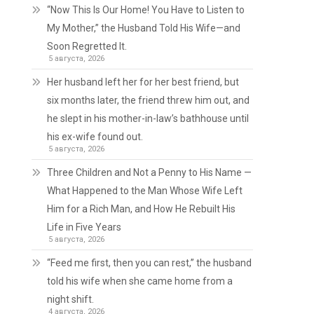
“Now This Is Our Home! You Have to Listen to
My Mother,” the Husband Told His Wife—and
Soon Regretted It.
5 августа, 2026
Her husband left her for her best friend, but
six months later, the friend threw him out, and
he slept in his mother-in-law’s bathhouse until
his ex-wife found out.
5 августа, 2026
Three Children and Not a Penny to His Name —
What Happened to the Man Whose Wife Left
Him for a Rich Man, and How He Rebuilt His
Life in Five Years
5 августа, 2026
“Feed me first, then you can rest,” the husband
told his wife when she came home from a
night shift.
4 августа, 2026