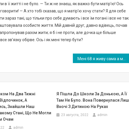
в її житті і не було. — Ти ж не знаєш, як важко бути матір’ю! Ось
говорити! — А хто тобі сказав, що я матір’ю хочу стати? Я для себе
ти зараз такі, що тільки про себе думають і все їм погані і все не так
аштовувала особисте життя. Мій давній друг, давно вдівець, почав
запропонував разом жити; я б і не проти, але дочка ще більше
се зв’язку обірве. Ось і як мені тепер бути?
Мені 68 я живу сама а мої діти та онуки не знають про моє існування. Тільки зараз я зрозуміла що робила не так все своє життя
іком На Два Тижні
Я Пішла До Школи За Донькою, А Її
Відпочинок, А
Там Не Було. Вона Повернулася Ли
сь, Знайшли Наш
Вночі З Дитиною На Руках
акому Стані, Що Не Могли
23 августа, 2022
admin
їм Очам
022
admin