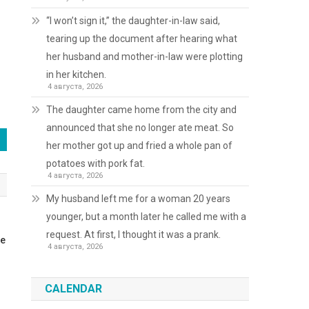
“I won’t sign it,” the daughter-in-law said,
tearing up the document after hearing what
her husband and mother-in-law were plotting
in her kitchen.
4 августа, 2026
The daughter came home from the city and
announced that she no longer ate meat. So
her mother got up and fried a whole pan of
potatoes with pork fat.
4 августа, 2026
My husband left me for a woman 20 years
younger, but a month later he called me with a
request. At first, I thought it was a prank.
ше
4 августа, 2026
CALENDAR