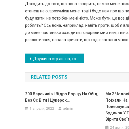
Доходить до того, що вона говорить, немов мене ніколи 
станеш нею, зрозумієш мене, тоді і буде нам про що по
буду жити, не потрібен мені ніхто. Може бути, це все ді
роблять? Ось вона, наприклад, навіть проти, щоб я вл
до мене частенько заходити; говорили ми з ним, і він 
розлютилася, почала кричати, що тоді взагалі зі мною в
Навигация
Дружина стр аш на, тому ми роз луч аємося — розповідав Андрій кожному, навіть тому, хто не питав, тому у відділі всі стали його цуратися
по
RELATED POSTS
записям
200 Вареників І Відро Борщу На Обід,
Ми З Чолов
Без Ос Віти І Цукерок…
Поїхали На 
Повернувши
1 апреля, 2022
admin
Будинок У Т
Вірити Сво
24 июля, 2