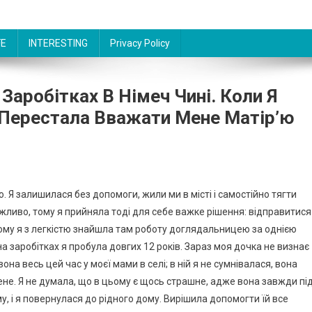
FE
INTERESTING
Privacy Policy
Заробітках В Німеч Чині. Коли Я
Перестала Вважати Мене Матір’ю
то. Я залишилася без допомоги, жили ми в місті і самостійно тягти
ожливо, тому я прийняла тоді для себе важке рішення: відправитися
 тому я з легкістю знайшла там роботу доглядальницею за однією
на заробітках я пробула довгих 12 років. Зараз моя дочка не визнає
вона весь цей час у моєї мами в селі; в ній я не сумнівалася, вона
мене. Я не думала, що в цьому є щось страшне, адже вона завжди пі
, і я повернулася до рідного дому. Вирішила допомогти їй все