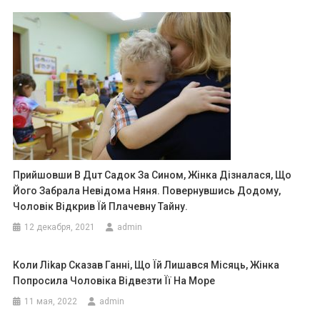
Прийшовши В Дuт Садок За Сином, Жінка Дізналася, Що
Його Забрала Невідома Няня. Повернувшись Додому,
Чоловік Відкрив Їй Плачевну Тайну.
12 декабря, 2021
admin
Коли Ліkар Сказав Ганні, Що Їй Лишався Місяць, Жінка
Попросила Чоловіка Відвезти Її На Море
11 мая, 2022
admin