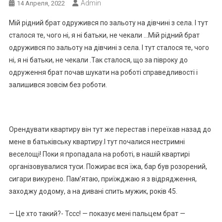
Admin
14 Апреля, 2022
Мій рідний брат одружився по зальоту на дівчині з села. І тут
сталося те, чого ні, я ні батьки, не чекали …Мій рідний брат
одружився по зальоту на дівчині з села. І тут сталося те, чого
ні, я ні батьки, не чекали .Так сталося, що за півроку до
одруження брат почав шукати на роботі справедливості і
залишився зовсім без роботи.
Орендувати квартиру він тут же перестав і переїхав назад до
мене в батьківську квартиру.І тут почалися нестримні
веселощі! Поки я пропадала на роботі, в нашій квартирі
організовувалися туси. Пожирає вся їжа, бар був розорений,
сигари викурено. Пам’ятаю, приїжджаю я з відрядження,
заходжу додому, а на дивані спить мужик, років 45.
— Це хто такий?- Тссс! — показує мені пальцем брат —