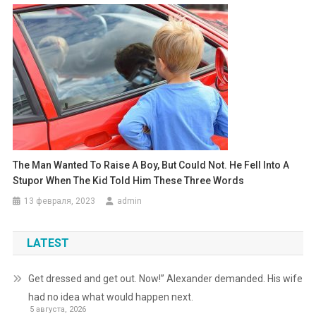
The Man Wanted To Raise A Boy, But Could Not. He Fell Into A
Stupor When The Kid Told Him These Three Words
13 февраля, 2023
admin
LATEST
Get dressed and get out. Now!” Alexander demanded. His wife
had no idea what would happen next.
5 августа, 2026