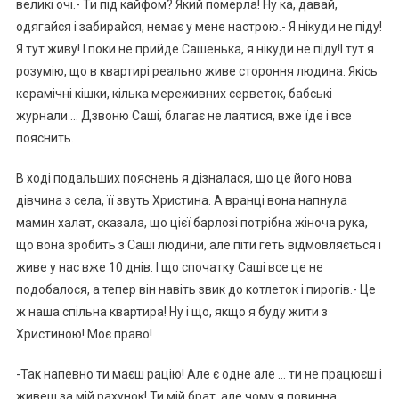
великі очі.- Ти під кайфом? Який померла! Ну ка, давай,
одягайся і забирайся, немає у мене настрою.- Я нікуди не піду!
Я тут живу! І поки не прийде Сашенька, я нікуди не піду!І тут я
розумію, що в квартирі реально живе стороння людина. Якісь
керамічні кішки, кілька мереживних серветок, бабські
журнали … Дзвоню Саші, благає не лаятися, вже їде і все
пояснить.
В ході подальших пояснень я дізналася, що це його нова
дівчина з села, її звуть Христина. А вранці вона напнула
мамин халат, сказала, що цієї барлозі потрібна жіноча рука,
що вона зробить з Саші людини, але піти геть відмовляється і
живе у нас вже 10 днів. І що спочатку Саші все це не
подобалося, а тепер він навіть звик до котлеток і пирогів.- Це
ж наша спільна квартира! Ну і що, якщо я буду жити з
Христиною! Моє право!
-Так напевно ти маєш рацію! Але є одне але … ти не працюєш і
живеш за мій рахунок! Ти мій брат, але чому я повинна