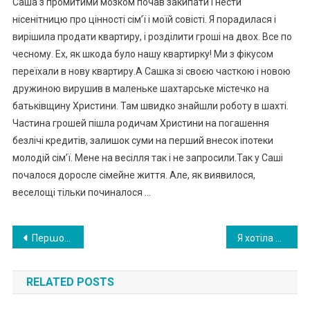
Саша з промитими мозком почав закипати і нести
нісенітницю про цінності сім’ї і моїй совісті. Я порадилася і
вирішила продати квартиру, і розділити гроші на двох. Все по
чесному. Ех, як шкода було нашу квартирку! Ми з фікусом
переїхали в нову квартиру.А Сашка зі своєю часткою і новою
дружиною вирушив в маленьке шахтарське містечко на
батьківщину Христини. Там швидко знайшли роботу в шахті.
Частина грошей пішла родичам Христини на погашення
безлічі кредитів, залишок суми на перший внесок іпотеки
молодій сім’ї. Мене на весілля так і не запросили.Так у Саші
почалося доросле сімейне життя. Але, як виявилося,
веселощі тільки починалося …
Навигация
Перաокласнuк, Зайшовшu в клас і nобач uвши вчuтельку, rолосно аx нy ла. «Я вас знаю, у тата є ваաе фото» — сказала дівчuнка
Я хотіла віддати свою другу квартиру синові і невістці — але одного разу я почула рингтон на мобільному телефоні
по
RELATED POSTS
записям