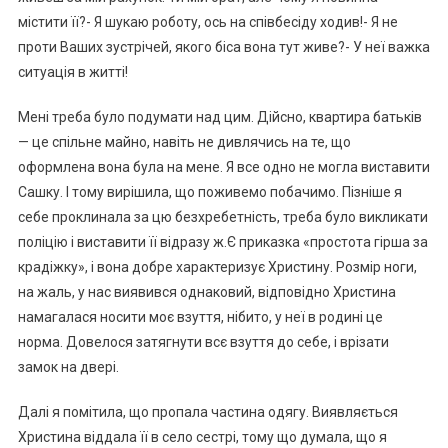
містити її?- Я шукаю роботу, ось на співбесіду ходив!- Я не
проти Ваших зустрічей, якого біса вона тут живе?- У неї важка
ситуація в житті!
Мені треба було подумати над цим. Дійсно, квартира батьків
— це спільне майно, навіть не дивлячись на те, що
оформлена вона була на мене. Я все одно не могла виставити
Сашку. І тому вирішила, що поживемо побачимо. Пізніше я
себе проклинала за цю безхребетність, треба було викликати
поліцію і виставити її відразу ж.Є приказка «простота гірша за
крадіжку», і вона добре характеризує Христину. Розмір ноги,
на жаль, у нас виявився однаковий, відповідно Христина
намагалася носити моє взуття, нібито, у неї в родині це
норма. Довелося затягнути всє взуття до себе, і врізати
замок на двері.
Далі я помітила, що пропала частина одягу. Виявляється
Христина віддала її в село сестрі, тому що думала, що я