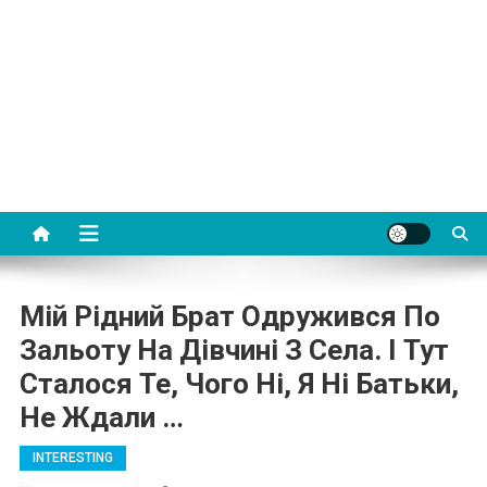
Мій Рідний Брат Одружився По
Зальоту На Дівчині З Села. І Тут
Сталося Те, Чого Ні, Я Ні Батьки,
Не Ждали …
INTERESTING