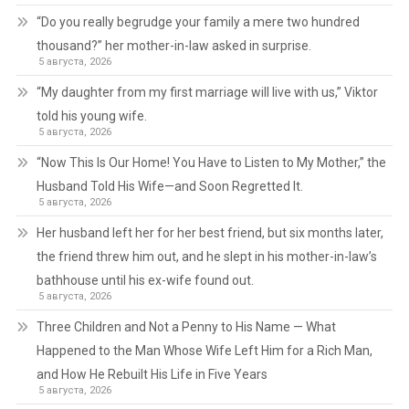
“Do you really begrudge your family a mere two hundred
thousand?” her mother-in-law asked in surprise.
5 августа, 2026
“My daughter from my first marriage will live with us,” Viktor
told his young wife.
5 августа, 2026
“Now This Is Our Home! You Have to Listen to My Mother,” the
Husband Told His Wife—and Soon Regretted It.
5 августа, 2026
Her husband left her for her best friend, but six months later,
the friend threw him out, and he slept in his mother-in-law’s
bathhouse until his ex-wife found out.
5 августа, 2026
Three Children and Not a Penny to His Name — What
Happened to the Man Whose Wife Left Him for a Rich Man,
and How He Rebuilt His Life in Five Years
5 августа, 2026