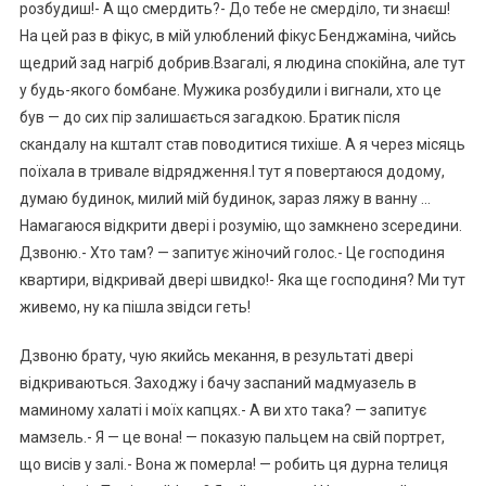
розбудиш!- А що смердить?- До тебе не смерділо, ти знаєш!
На цей раз в фікус, в мій улюблений фікус Бенджаміна, чийсь
щедрий зад нагріб добрив.Взагалі, я людина спокійна, але тут
у будь-якого бомбане. Мужика розбудили і вигнали, хто це
був — до сих пір залишається загадкою. Братик після
скандалу на кшталт став поводитися тихіше. А я через місяць
поїхала в тривале відрядження.І тут я повертаюся додому,
думаю будинок, милий мій будинок, зараз ляжу в ванну …
Намагаюся відкрити двері і розумію, що замкнено зсередини.
Дзвоню.- Хто там? — запитує жіночий голос.- Це господиня
квартири, відкривай двері швидко!- Яка ще господиня? Ми тут
живемо, ну ка пішла звідси геть!
Дзвоню брату, чую якийсь мекання, в результаті двері
відкриваються. Заходжу і бачу заспаний мадмуазель в
маминому халаті і моїх капцях.- А ви хто така? — запитує
мамзель.- Я — це вона! — показую пальцем на свій портрет,
що висів у залі.- Вона ж померла! — робить ця дурна телиця