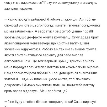
чому ж це виражається? Рахунки за комуналку я оплачую,
харчуюся окремо.
— Я мию посуд і прибираю! Я тобі не служниця!- А я тобі не
спонсор! Ви їсте з цього посуду, і миєте її в моїй посудомойке
моїми таблетками. А забратися звідситобі давно пора!Я
зрозуміла, що де-факто живу в комуналці. Суму додав брат,
який повідомив мені ввечері, що Крістіна вагітна, і він
змушений одружитися. Роботу він так і не знайшов, тому в
якості альтернативного варіанту для себе вибрав
алкоголізм.Щож .. це теж варіант! Вранці Христина знову
мене порадувала:- Я тепер вагітна! Ми хочемо жити окремо!-
Вам допомогти речі зібрати?- Тобі доведеться знайти інше
житло!-Я — єдиний власник цього житла, тобі показати
документи? Я можу викликати поліцію і вони тебе вагітну
прям зараз відвезуть. Мені зробити це?
— Я не буду з тобою більше говорити, нехай Саша вирішує!