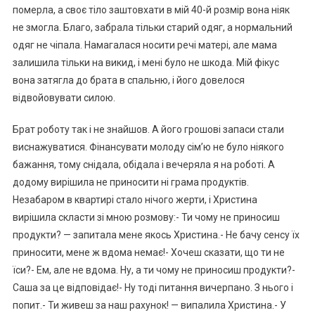
померла, а своє тіло заштовхати в мій 40-й розмір вона ніяк
не змогла. Благо, забрала тільки старий одяг, а нормальний
одяг не чіпала. Намагалася носити речі матері, але мама
залишила тільки на викид, і мені було не шкода. Мій фікус
вона затягла до брата в спальню, і його довелося
відвойовувати силою.
Брат роботу так і не знайшов. А його грошові запаси стали
виснажуватися. Фінансувати молоду сім’ю не було ніякого
бажання, тому снідала, обідала і вечеряла я на роботі. А
додому вирішила не приносити ні грама продуктів.
Незабаром в квартирі стало нічого жерти, і Христина
вирішила скласти зі мною розмову:- Ти чому не приносиш
продукти? — запитала мене якось Христина.- Не бачу сенсу їх
приносити, мене ж вдома немає!- Хочеш сказати, що ти не
їси?- Ем, але не вдома. Ну, а ти чому не приносиш продукти?-
Саша за це відповідає!- Ну тоді питання вичерпано. З нього і
попит.- Ти живеш за наш рахунок! — випалила Христина.- У