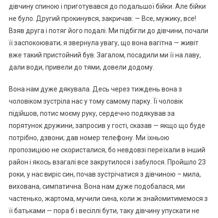
дівчину спиною і приготувався до подальшої бійки. Але бійки
не було. Другий прокинувся, закричав: — Все, мужику, все!
Взяв друга і потяг його подалі. Ми підбігли до дівчини, почали
її заспокоювати; я звернула увагу, що вона вагітна — живіт
вже такий пристойний був. Загалом, посадили ми її на лаву,
дали води, привели до тями, довели додому.
Вона нам дуже дякувала. Десь через тиждень вона з
чоловіком зустріла нас у тому самому парку. Її чоловік
підійшов, потис моєму руку, сердечно подякував за
порятунок дружини, запросив у гості, сказав — якщо що буде
потрібно, дзвони; дав номер телефону. Ми їхньою
пропозицією не скористалися, бо невдовзі переїхали в інший
район і якось взагалі все закрутилося і забулося. Пройшло 23
роки, у нас виріс син, почав зустрічатися з дівчиною – мила,
вихована, симпатична. Вона нам дуже подобалася, ми
частенько, жартома, мучили сина, коли ж знайомитимемося з
її батьками — пора б і весіллі бути, таку дівчину упускати не