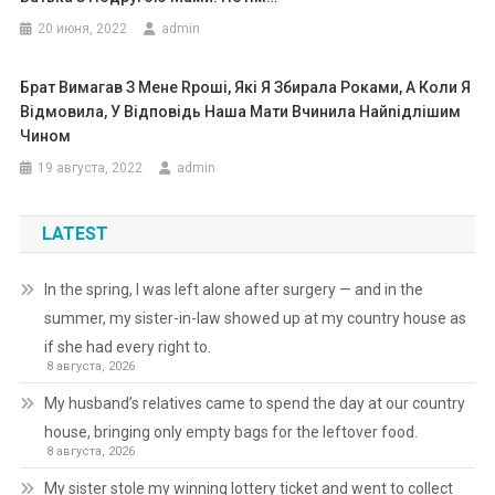
20 июня, 2022
admin
Брат Вимагав З Мене Rроші, Які Я Збирала Роками, А Коли Я
Відмовила, У Відповідь Наша Мати Вчинила Найnідлішим
Чином
19 августа, 2022
admin
LATEST
In the spring, I was left alone after surgery — and in the
summer, my sister-in-law showed up at my country house as
if she had every right to.
8 августа, 2026
My husband’s relatives came to spend the day at our country
house, bringing only empty bags for the leftover food.
8 августа, 2026
My sister stole my winning lottery ticket and went to collect