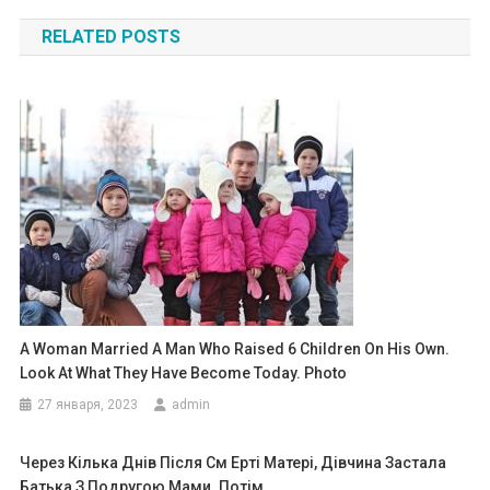
по
RELATED POSTS
записям
A Woman Married A Man Who Raised 6 Children On His Own.
Look At What They Have Become Today. Photo
27 января, 2023
admin
Через Кілька Днів Після См Еpті Матері, Дівчина Заcтала
Батька З Подругою Мами. Потім…