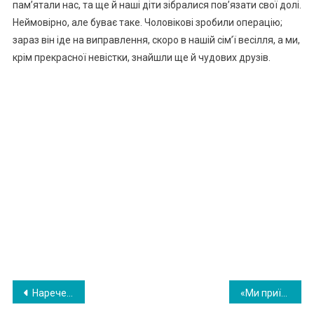
пам’ятали нас, та ще й наші діти зібралися пов’язати свої долі.
Неймовірно, але буває таке. Чоловікові зробили операцію;
зараз він іде на виправлення, скоро в нашій сім’ї весілля, а ми,
крім прекрасної невістки, знайшли ще й чудових друзів.
Навигация
Наречена кинула букет в річку. Через секунду гості кpичали , побачивши, що сталося…ВIДЕО
«Ми приїдемо до вас на тиждень» — сказала моя родичка по телефону — о 7 ранку. Я не розгубилася і знайшла спосіб заспокоїти нахабну родичку.