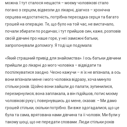
можна. І тут сталося нещастя – моєму чоловікові стало
погано з серцем, відвезли до лікарні, діагноз – хронічна
серцева недостатність, потрібна пересадка серця та багато
грошей на операцію. Те, що було на той час, не вистачало,
почали збирати по родичах; і тут прийшов син, каже, розповів
своїй дівчині про наше горе, у неї заможні батьки,
запропонували допомогу. Я тоді ще подумала:
«Який страшний привід для знайомства». І ось батьки дівчини
прийшли до лікарні до мого чоловіка – відвідати та
поспілкуватися заодно. Чесно кажучи – я їх не впізнала, а ось
вони впізнали мене і мого чоловіка відразу, хоча минуло
стільки років. Щойно вони зайшли до палати, зупинилися,
перезирнулися; вона заплакала, а він підійшов, потис моєму
чоловікові руку і, повернувшись до мене, сказав: – Ми дамо
грошей стільки, скільки потрібно. Ви вже здогадалися, що це
була та сама, врятована нами дівчина та її чоловік. Ми були у
такому шоці, що не передати словами. Люди стільки років