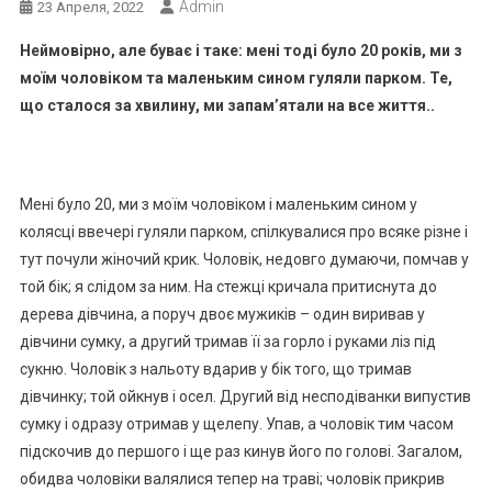
Admin
23 Апреля, 2022
Неймовірно, але буває і таке: мені тоді було 20 років, ми з
моїм чоловіком та маленьким сином гуляли парком. Те,
що сталося за хвилину, ми запам’ятали на все життя..
Мені було 20, ми з моїм чоловіком і маленьким сином у
колясці ввечері гуляли парком, спілкувалися про всяке різне і
тут почули жіночий крик. Чоловік, недовго думаючи, помчав у
той бік; я слідом за ним. На стежці кричала притиснута до
дерева дівчина, а поруч двоє мужиків – один виривав у
дівчини сумку, а другий тримав її за горло і руками ліз під
сукню. Чоловік з нальоту вдарив у бік того, що тримав
дівчинку; той ойкнув і осел. Другий від несподіванки випустив
сумку і одразу отримав у щелепу. Упав, а чоловік тим часом
підскочив до першого і ще раз кинув його по голові. Загалом,
обидва чоловіки валялися тепер на траві; чоловік прикрив