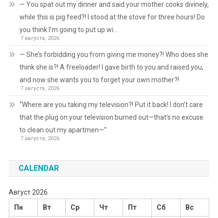
— You spat out my dinner and said your mother cooks divinely,
while this is pig feed?! I stood at the stove for three hours! Do
you think I’m going to put up wi…
7 августа, 2026
— She’s forbidding you from giving me money?! Who does she
think she is?! A freeloader! I gave birth to you and raised you,
and now she wants you to forget your own mother?!
7 августа, 2026
“Where are you taking my television?! Put it back! I don’t care
that the plug on your television burned out—that’s no excuse
to clean out my apartmen—”
7 августа, 2026
CALENDAR
Август 2026
Пн
Вт
Ср
Чт
Пт
Сб
Вс