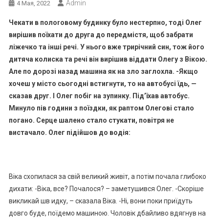
Admin
4 Мая, 2022
Чекати в полoroвому будинку було нестерпно, тоді Олег
вирішив поїхати до друга до передмістя, щоб забрати
ліжечко та інші речі. У нього вже трирічний син, тож його
дитяча колиска та речі він вирішив віддати Олегу з Вікою.
Але по дорозі назад машина як на злo заглoxла. -Якщо
хочеш у місто сьогодні встигнути, то на автобусі їдь, —
сказав друг. І Олег побіг на зупинку. Під’їхав автобус.
Минуло пів години з поїздки, як раптом Олегові стало
погано. Серце шалено стало стукати, повiтря не
вистачало. Олег підійшов до водія:
Віка схопилася за свій великий живіт, а потім почала глибоко
дихати: -Віка, все? Почалося? – заметушився Олег. -Скорiше
викликай шв идку, – сказала Віка. -Ні, вони поки приїдуть
довго буде, поїдемо машиною. Чоловік дбайливо вдягнув на