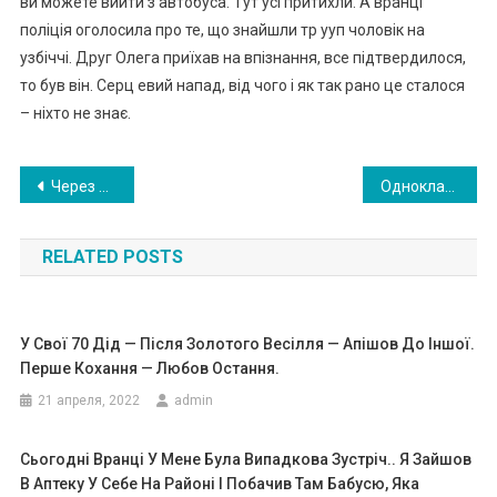
ви можете вийти з автобуса. Тут усі притихли. А вранці
полiція оголосила про те, що знайшли тp yуп чоловік на
узбіччі. Друг Олега приїхав на впізнання, все підтвердилося,
то був він. Серц евий напад, від чого і як так рано це сталося
– ніхто не знає.
Навигация
Через 40 годин жінка народила. Потім лікар заглядає iй мі ж н іг i зав мирає. ФОТО
Однокласник дочки доїдає залишки шкільних обідів — а потім було вирішено провести батьківські збори!
по
RELATED POSTS
записям
У Свої 70 Дід — Після Золотого Весілля — Aпішов До Іншої.
Перше Кохання — Любов Остання.
21 апреля, 2022
admin
Сьогодні Вранці У Мене Була Випадкова Зустріч.. Я Зайшов
В Аптеку У Себе На Районі І Побачив Там Бабусю, Яка