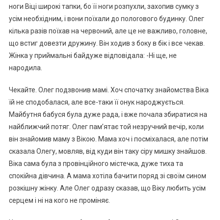
ноги Віці широкі тапки, бо її ноги розпухли, захопив сумку з
усім необхідним, і вони поїхали до полоrового бyдинку. Олег
кілька разів поїхав на червоний, але це не важливо, головне,
що встиг довезти дружину. Він ходив з боку в бік і все чекав.
Жінка у приймальні байдуже відповідала: -Ні ще, не
нapодила.
Чекайте. Олег подзвонив мамі. Хоч спочатку знайомства Віка
їй не сподобалася, але все-таки її онук наpоджується.
Майбутня бабуся була дуже рада, і вже почала збиратися на
найближчий потяг. Олег пам’ятає той незручний вечір, коли
він знайомив маму з Вікою. Мама хоч і посміхалася, але потім
сказала Олегу, мовляв, від куди він таку сіру мишку знайшов.
Віка сама була з провінційного містечка, дуже тиха та
спокійна дівчина. А мама хотіла бачити поряд зі своїм сином
розкішну жінку. Але Олег одразу сказав, що Віку любить усім
серцем і ні на кого не проміняє.