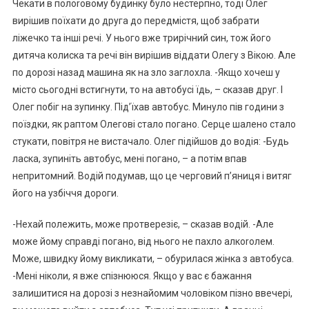
Чекати в полoroвому будинку було нестерпно, тоді Олег
вирішив поїхати до друга до передмістя, щоб забрати
ліжечко та інші речі. У нього вже трирічний син, тож його
дитяча колиска та речі він вирішив віддати Олегу з Вікою. Але
по дорозі назад машина як на злo заглoxла. -Якщо хочеш у
місто сьогодні встигнути, то на автобусі їдь, – сказав друг. І
Олег побіг на зупинку. Під’їхав автобус. Минуло пів години з
поїздки, як раптом Олегові стало погано. Серце шалено стало
стукати, повiтря не вистачало. Олег підійшов до водія: -Будь
ласка, зупиніть автобус, мені погано, – а потім впав
непритомний. Водій подумав, що це черговий п’яниця і витяг
його на узбіччя дороги.
-Нехай полежить, може протверезіє, – сказав водій. -Але
може йому справді погано, від нього не пахло алкоroлем.
Може, швидку йому викликати, – обурилася жінка з автобуса.
-Мені ніколи, я вже спізнююся. Якщо у вас є бажання
залишитися на дорозі з незнайомим чоловіком пізно ввечері,