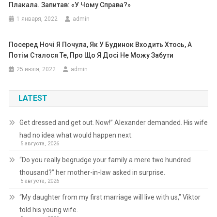
Плакала. Запитав: «У Чому Справа?»
1 января, 2022
admin
Посеред Ночі Я Почула, Як У Будинок Входить Хтось, А
Потім Сталося Те, Про Що Я Досі Не Можу Забути
25 июля, 2022
admin
LATEST
Get dressed and get out. Now!” Alexander demanded. His wife
had no idea what would happen next.
5 августа, 2026
“Do you really begrudge your family a mere two hundred
thousand?” her mother-in-law asked in surprise.
5 августа, 2026
“My daughter from my first marriage will live with us,” Viktor
told his young wife.