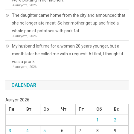
were plotting in her kitchen.
4 августа, 2026
The daughter came home from the city and announced that
she no longer ate meat. So her mother got up and fried a
whole pan of potatoes with pork fat.
4 августа, 2026
My husband left me for a woman 20 years younger, but a
month later he called me with a request. At first, I thought it
was a prank.
4 августа, 2026
CALENDAR
Август 2026
Пн
Вт
Ср
Чт
Пт
Сб
Вс
1
2
3
4
5
6
7
8
9