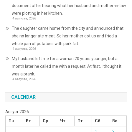
document after hearing what her husband and mother-in-law
were plotting in her kitchen.
4 августа, 2026
The daughter came home from the city and announced that
she no longer ate meat. So her mother got up and fried a
whole pan of potatoes with pork fat.
4 августа, 2026
My husband left me for a woman 20 years younger, but a
month later he called me with a request. At first, I thought it
was a prank.
4 августа, 2026
CALENDAR
Август 2026
Пн
Вт
Ср
Чт
Пт
Сб
Вс
1
2