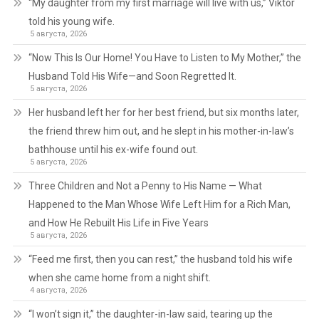
“My daughter from my first marriage will live with us,” Viktor
told his young wife.
5 августа, 2026
“Now This Is Our Home! You Have to Listen to My Mother,” the
Husband Told His Wife—and Soon Regretted It.
5 августа, 2026
Her husband left her for her best friend, but six months later,
the friend threw him out, and he slept in his mother-in-law’s
bathhouse until his ex-wife found out.
5 августа, 2026
Three Children and Not a Penny to His Name — What
Happened to the Man Whose Wife Left Him for a Rich Man,
and How He Rebuilt His Life in Five Years
5 августа, 2026
“Feed me first, then you can rest,” the husband told his wife
when she came home from a night shift.
4 августа, 2026
“I won’t sign it,” the daughter-in-law said, tearing up the