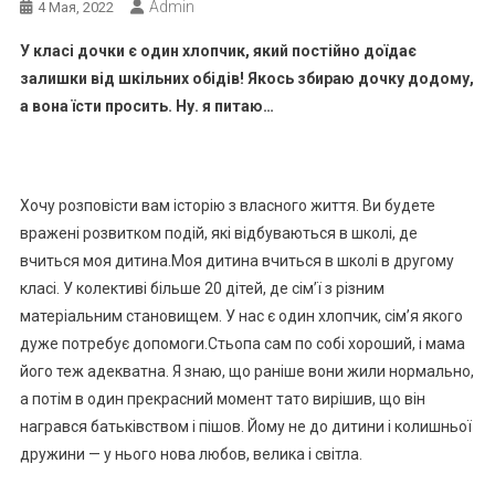
Admin
4 Мая, 2022
У класі дочки є один хлопчик, який постійно доїдає
залишки від шкільних обідів! Якось збираю дочку додому,
а вона їсти просить. Ну. я питаю…
Хочу розповісти вам історію з власного життя. Ви будете
вражені розвитком подій, які відбуваються в школі, де
вчиться моя дитина.Моя дитина вчиться в школі в другому
класі. У колективі більше 20 дітей, де сім’ї з різним
матеріальним становищем. У нас є один хлопчик, сім’я якого
дуже потребує допомоги.Стьопа сам по собі хороший, і мама
його теж адекватна. Я знаю, що раніше вони жили нормально,
а потім в один прекрасний момент тато вирішив, що він
награвся батьківством і пішов. Йому не до дитини і колишньої
дружини — у нього нова любов, велика і світла.