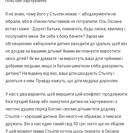
пільгове харчування.
Я не знаю, чому його у Стьопи немає — абодокументи не
зібрали, або в списки пільговиків не потрапили. Ось Оксана
встає і каже: -Дорогі батьки, помовчіть, будь ласка, хвилину і
послухайте мене. Ви себе з боку бачите? Зараз ми
обговорюємо заборонити дитині заходити до їдальні, щоб він
не доїдав за вашими дітьми! Якими ви плануєте виростити
своїх дітей? Як ви думаєте: чи виростуть ваші діти чуйними і
добрими людьми, якщо їх батьки шматком хліба докоряють
дитину? На відміну від вас, ваші діти шкодують Стьопу і
діляться з ним. Правду кажуть, що діти мудріші дорослих.
У нас є два варіанти, щоб вирішити цей конфлікт: продовжити
безглуздий базар або скинутися дитині на харчування і з
чистою душею перед Богом і своїми дітьми піти додому.
Стьопа — хороший дитина. Він нікого не ображає, з ним все
дружать. Він у нас один такий і від 50 грн. ніхто ще не збіднів.
У цей момент мама Стьопи хотіла щось сказати, а Оксана