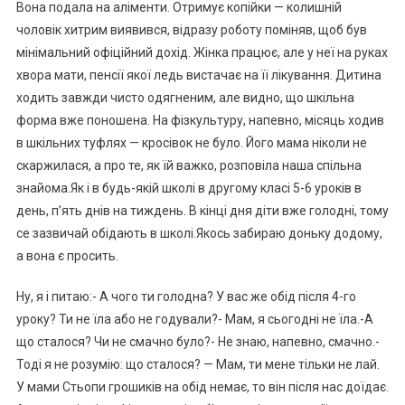
Вона подала на аліменти. Отримує копійки — колишній
чоловік хитрим виявився, відразу роботу поміняв, щоб був
мінімальний офіційний дохід. Жінка працює, але у неї на руках
хвора мати, пенсії якої ледь вистачає на її лікування. Дитина
ходить завжди чисто одягненим, але видно, що шкільна
форма вже поношена. На фізкультуру, напевно, місяць ходив
в шкільних туфлях — кросівок не було. Його мама ніколи не
скаржилася, а про те, як їй важко, розповіла наша спільна
знайома.Як і в будь-якій школі в другому класі 5-6 уроків в
день, п’ять днів на тиждень. В кінці дня діти вже голодні, тому
се зазвичай обідають в школі.Якось забираю доньку додому,
а вона є просить.
Ну, я і питаю:- А чого ти голодна? У вас же обід після 4-го
уроку? Ти не їла або не годували?- Мам, я сьогодні не їла.-А
що сталося? Чи не смачно було?- Не знаю, напевно, смачно.-
Тоді я не розумію: що сталося? — Мам, ти мене тільки не лай.
У мами Стьопи грошиків на обід немає, то він після нас доїдає.