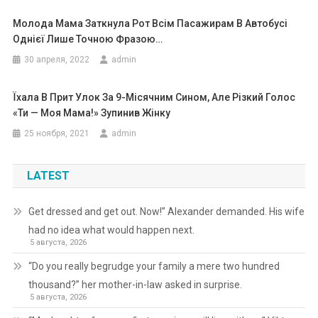
Молода Мама Заткнула Рот Всім Пасажирам В Автобусі
Однієї Лише Точною Фразою…
30 апреля, 2022
admin
Їхала В Прит Улок За 9-Місячним Сином, Але Різкий Голос
«Ти — Моя Мама!» Зупинив Жінку
25 ноября, 2021
admin
LATEST
Get dressed and get out. Now!” Alexander demanded. His wife
had no idea what would happen next.
5 августа, 2026
“Do you really begrudge your family a mere two hundred
thousand?” her mother-in-law asked in surprise.
5 августа, 2026