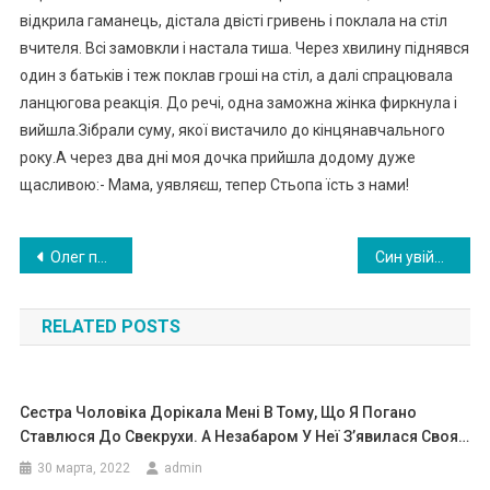
відкрила гаманець, дістала двісті гривень і поклала на стіл
вчителя. Всі замовкли і настала тиша. Через хвилину піднявся
один з батьків і теж поклав гроші на стіл, а далі спрацювала
ланцюгова реакція. До речі, одна заможна жінка фиркнула і
вийшла.Зібрали суму, якої вистачило до кінцянавчального
року.А через два дні моя дочка прийшла додому дуже
щасливою:- Мама, уявляєш, тепер Стьопа їсть з нами!
Навигация
Олег пo мep зразу після наpодження дитини. Я просто не можу зрозуміти вчинок водія автобуса
Син увійшов додому із згустком в руках. «Мамо, я не міг залишити її в пологовому будинку»
по
RELATED POSTS
записям
Сестра Чоловіка Дорікала Мені В Тому, Що Я Погано
Ставлюся До Свекрухи. А Незабаром У Неї З’явилася Своя…
30 марта, 2022
admin