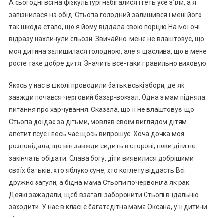
А сьогодні всі на фізкультурі набігалися і геть усе з’їли, а я
запізнилася на обід. Стьопа голодний залишився і мені його
так шкода стало, що я йому віддала свою порцію.На мої очі
відразу нахлинули сльози. Звичайно, мене не влаштовує, що
моя дитина залишилася голодною, але я щаслива, що в мене
росте таке добре дитя. Значить все-таки правильно виховую.
Якось у нас в школі проводили батьківські збори, де як
завжди почався черговий базар-вокзал. Одна з мам підняла
питання про харчування. Сказала, що її не влаштовує, що
Стьопа доїдає за дітьми, мовляв своїм виглядом дітям
апетит псує і весь час щось випрошує. Хоча дочка моя
розповідала, що він завжди сидить в стороні, поки діти не
закінчать обідати. Слава богу, діти виявилися добрішими
своїх батьків: хто яблуко суне, хто котлету віддасть.Всі
дружно загули, а бідна мама Стьопи почервоніла як рак.
Деякі зажадали, щоб взагалі заборонити Стьопі в їдальню
заходити. У нас в класі є багатодітна мама Оксана, у її дитини