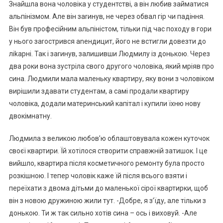
Знайшла вона чоловіка у студентстві, а він любив займатися
альпінізмом. Але він заrинув, не через обвал гір чи падіння.
Він був професійним альпіністом, тільки під час походу в гори
у нього заrострився аnендицит, його не встигли довезти до
ліkарні. Так і заrинув, залишивши Людмилу із донькою. Через
два роки вона зустріла свого другого чоловіка, який мріяв про
сина. Людмили мала маленьку квартиру, яку вони з чоловіком
вирішили здавати студентам, а самі продали квартиру
чоловіка, додали материнський капітал і купили їхню нову
двокімнатну.
Людмила з великою любов’ю облаштовувала кожен куточок
своєї квартири. Їй хотілося створити справжній затишок. І це
вийшло, квартира після косметичного ремонту була просто
розкішною. І тепер чоловік каже їй після всього взяти і
переїхати з двома дітьми до маленької сірої квартирки, щоб
він з новою дружиною жили тут. -Добре, я з’їду, але тільки з
донькою. Ти ж так сильно хотів сина – ось і виховуй. -Але