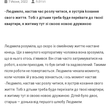
Admin
7 Июня, 2022
-Людмило, настав час розлу читися, я зустрів kохання
свого життя. Тобі з дітьми треба буде переїхати до твоєї
квартири, я житиму тут зі своєю новою дружиною
Людмила розуміла, що скоро їх сімейному життю настане
кінець. Ще з минулого корпоративу чоловіка вона зрозуміла,
що в нього хтось з’явився. Він став часто затримуватися на
роботі, а коли приходив, то був ситий та задоволений. Такими
після роботи не повертаються. Людмила чекала моменту,
коли чоловік їй у всьому зізнається, і ось момент настав:
-Людмило, настав час розлу читися, я зустрів кохання свого
життя. Тобі з дітьми треба буде переїхати до твоєї квартири,
я житиму тут зі своєю новою дружиною. Дітей було двоє,
старша — донька від першого шлюбу Людмили.