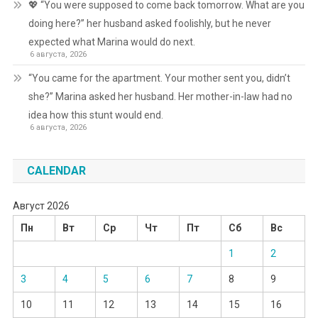
💖 “You were supposed to come back tomorrow. What are you
doing here?” her husband asked foolishly, but he never
expected what Marina would do next.
6 августа, 2026
“You came for the apartment. Your mother sent you, didn’t
she?” Marina asked her husband. Her mother-in-law had no
idea how this stunt would end.
6 августа, 2026
CALENDAR
Август 2026
Пн
Вт
Ср
Чт
Пт
Сб
Вс
1
2
3
4
5
6
7
8
9
10
11
12
13
14
15
16