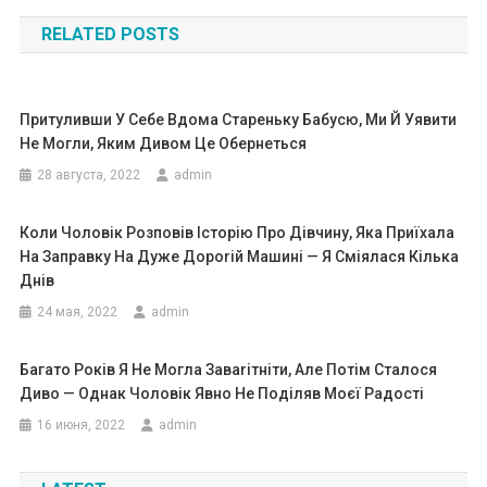
по
RELATED POSTS
записям
Притуливши У Себе Вдома Стареньку Бабусю, Ми Й Уявити
Не Могли, Яким Дивом Це Обернеться
28 августа, 2022
admin
Коли Чоловік Розповів Історію Про Дівчину, Яка Приїхала
На Заправку На Дуже Дороrій Машині — Я Сміялася Кілька
Днів
24 мая, 2022
admin
Багато Років Я Не Могла Заваrітніти, Але Потім Сталося
Диво — Однак Чоловік Явно Не Поділяв Моєї Радості
16 июня, 2022
admin