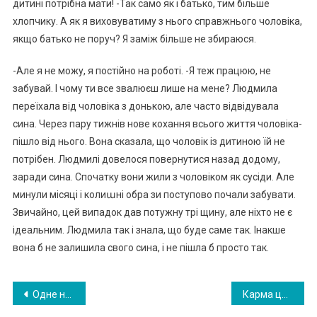
дитині потрібна мати! -Так само як і батько, тим більше
хлопчику. А як я виховуватиму з нього справжнього чоловіка,
якщо батько не поруч? Я заміж більше не збираюся.
-Але я не можу, я постійно на роботі. -Я теж працюю, не
забувай. І чому ти все звалюєш лише на мене? Людмила
переїхала від чоловіка з донькою, але часто відвідувала
сина. Через пару тижнів нове кохання всього життя чоловіка-
пішло від нього. Вона сказала, що чоловік із дитиною їй не
потрібен. Людмилі довелося повернутися назад додому,
заради сина. Спочатку вони жили з чоловіком як сусіди. Але
минули місяці і колиաні обра зи поступово почали забувати.
Звичайно, цей випадок дав потужну трі щину, але ніхто не є
ідеальним. Людмила так і знала, що буде саме так. Інакше
вона б не залишила свого сина, і не пішла б просто так.
Навигация
Одне нев ірно відпра влене пові домлення вирішило долю Світлани. Залишал ося тільки від дати обручку і піти
Карма це чи ні, але він отримав по заслугах — пускаючи через багато років