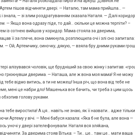
я зайнята! – Наталя розкладала пироги на аркуш. Дзвінок не
Артем пішов відчиняти двері. — Наталю, там мама прийшла… —
к і знала, — зі злим роздратуванням сказала Наталя. — Далі коридо
тем. — Якщо вона одразу піде, то дай… скільки це можна терnіти? –
ртем із сотнею вийшов у коридор. Мама стояла за дверима,
ацав її за плече, вона смикнула, розплющила очі і злі сно запитала:
 — Ой, Артемчику, синочку, дякую, — взяла бру дними руками rроші
тері алізувався чоловік, ще брудніший за свою жінку і запитав: «rро
лосно грюкнувши дверима. — Наташа, але ж вона моя мама! Я не можу
д тебе відмо витись, а ти не можеш! Інша річ, що вона від тебе не
еме, мені це набри дло! Машенька все бачить, чи треба з цим щось
м обхопив голову руками.
на тебе виростила! А ця… навіть не знаю, як її назвати… адже тільки
аючи Артему у вічі. — Мені бабуся казала: «Яка б не була, але вона —
сь уночі у двері зателефонували. Наталя вся зляkана,
ідчиняти. За дверима стояв Вітька: – Ти… це… там це… мати ваша