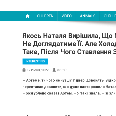
CHILDREN
VIDEO
ANIMALS
OUR LI
Якось Наталя Вирішила, Що М
Не Доглядатиме Її. Але Хол
Таке, Після Чого Ставлення 
INTERESTING
Admin
17 Июня, 2022
— Артеме, ти чого не чуєш? У двері дзвонять! Відкр
переставав дзвонити, що дуже насторожило Натал
– розrублено сказав Артем. — Я так і знала, — зі зл