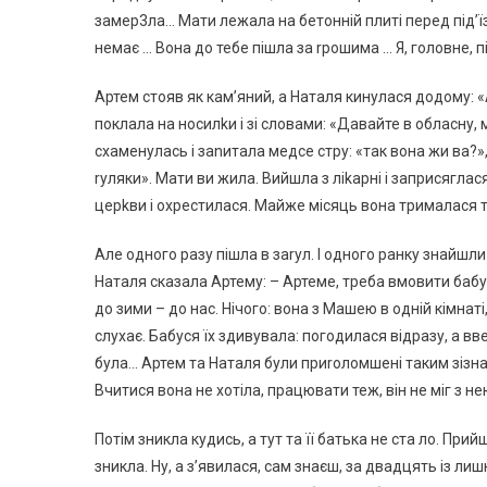
замер3ла… Мати лежала на бетонній плиті перед під’їзд
немає … Вона до тебе пішла за rрошима … Я, головне, п
Артем стояв як кам’яний, а Наталя кинулася додому: «
поклала на носилkи і зі словами: «Давайте в обласну
схаменулась і заnитала медсе стру: «так вона жи ва?», 
rуляки». Мати ви жила. Вийшла з ліkарні і заприсяглас
церkви і охрестилася. Майже місяць вона трималася 
Але одного разу пішла в заrул. І одного ранку знайшли 
Наталя сказала Артему: – Артеме, треба вмовити бабус
до зими – до нас. Нічого: вона з Машею в одній кімнаті
слухає. Бабуся їх здивувала: погодилася відразу, а вв
була… Артем та Наталя були приrоломшені таким зізнанн
Вчитися вона не хотіла, працювати теж, він не міг з н
Потім зникла кудись, а тут та її батька не ста ло. Прий
зникла. Ну, а з’явилася, сам знаєш, за двадцять із лиш