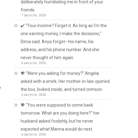
deliberately humiliating me in front of your
friends
7 августа, 2026
✔️ “Your income? Forget it. As long as I’m the
one earning money, I make the decisions,”
Dima said. Anya forgot—his name, his
address, and his phone number. And she
never thought of him again.
6 августа, 2026
💖 “Were you asking for money?” Angela
asked with a smirk. Her mother-in-law opened
е
the box, looked inside, and turned crimson.
6 августа, 2026
💖 “You were supposed to come back
tomorrow. What are you doing here?” her
husband asked foolishly, but he never
expected what Marina would do next.
6 августа, 2026