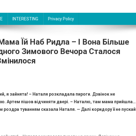
FE
INTERESTING
Privacy Policy
ама Їй Наб Ридла – І Вона Більше
одного Зимового Вечора Сталося
Змінилося
ий, я зайнята! – Наталя розкладала пироги. Дзвінок не
ю. Артем пішов відчиняти двері. – Наталю, там мама прийшла…
им роздра туванням сказала Наталя. — Далі коридору її не nускай