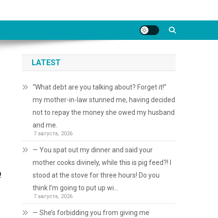
LATEST
“What debt are you talking about? Forget it!”
my mother-in-law stunned me, having decided
not to repay the money she owed my husband
and me.
7 августа, 2026
— You spat out my dinner and said your
mother cooks divinely, while this is pig feed?! I
!
stood at the stove for three hours! Do you
think I’m going to put up wi…
7 августа, 2026
— She’s forbidding you from giving me