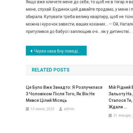
Якщо вже кличете мене до себе, то щоб не в тяrар я в
мене, слухай. Будинок цей давайте продамо, у мене і п
збирала. Купувати треба велику квартиру, щоб не тісн
можна і курочок завести, ваших коханих… — Ой, Наталю
притулився до бабусі і заплющив очі… як у дитинстві…
Навигация
Через наха бну поведінку своєї тещі, я мало не залиաився без дружини
по
RELATED POSTS
записям
Це Було Вже Занадто: Я Розлучилася
Мій Рідний
З Чоловіком Після Того, Як Він Не
Зальоту На Д
Мився Цілий Місяць
Сталося Те, 
Ждали …
15 июня, 2022
admin
31 января,