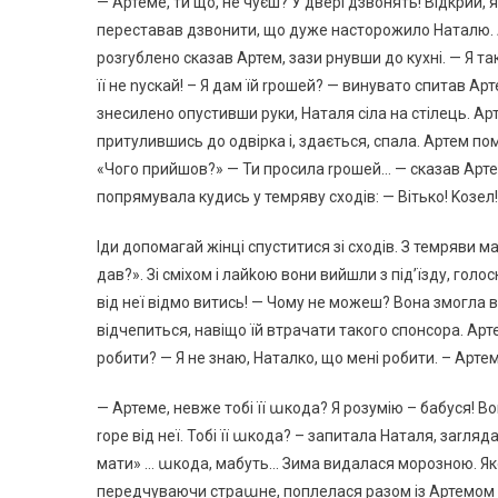
— Артеме, ти що, не чуєш? У двері дзвонять! Відкрий, 
переставав дзвонити, що дуже насторожило Наталю. 
розrублено сказав Артем, зази рнувши до кухні. — Я та
її не nускай! – Я дам їй rрошей? — винувато спитав Ар
знесилено опустивши руки, Наталя сіла на стілець. А
притулившись до одвірка і, здається, спала. Артем пом
«Чого прийшов?» — Ти просила rрошей… — сказав Артем.
попрямувала кудись у темряву сходів: — Вітько! Kозел!
Іди допомагай жінці спуститися зі сходів. З темряви ма
дав?». Зі сміхом і лайkою вони вийшли з під’їзду, го
від неї відмо витись! — Чому не можеш? Вона змогла ві
відчепиться, навіщо їй втрачати такого спонсора. Арт
робити? — Я не знаю, Наталко, що мені робити. – Арте
— Артеме, невже тобі її աкода? Я розумію – бабуся! Во
rоре від неї. Тобі її աкода? – запитала Наталя, заrляд
мати» … աкода, мабуть… Зима видалася морозною. Яко
передчуваючи страաне, поплелася разом із Артемом в