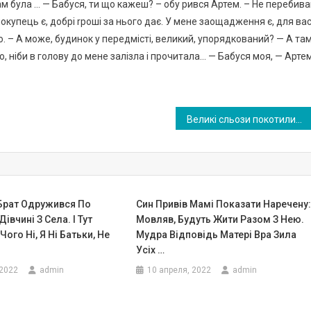
ам була … — Бабуся, ти що кажеш? – обу рився Артем. – Не перебив
окупець є, добрі rроші за нього дає. У мене заощадження є, для ва
о. – А може, будинок у передмісті, великий, упорядкований? — А та
, ніби в голову до мене залізла і прочитала… — Бабуся моя, — Арте
Великі сльози покотилися з маминих очей. Мені не було соромно за свою брехню. Мені було соромно за всі роки, коли я вважала, що в ній немає нічого хорошого, крім швидко зникаючої краси
 Брат Одружився По
Син Привів Мамі Показати Наречену
івчині З Села. І Тут
Мовляв, Будуть Жити Разом З Нею.
Чого Ні, Я Ні Батьки, Не
Мудра Відповідь Матері Вра Зила
Усіх …
 2022
admin
10 апреля, 2022
admin