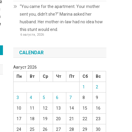
ай
“You came for the apartment. Your mother
с
sent you, didn’t she?” Marina asked her
м
husband. Her mother-in-law had no idea how
м
this stunt would end.
6 августа, 2026
CALENDAR
Август 2026
Пн
Вт
Ср
Чт
Пт
Сб
Вс
:
1
2
3
4
5
6
7
8
9
10
11
12
13
14
15
16
17
18
19
20
21
22
23
24
25
26
27
28
29
30