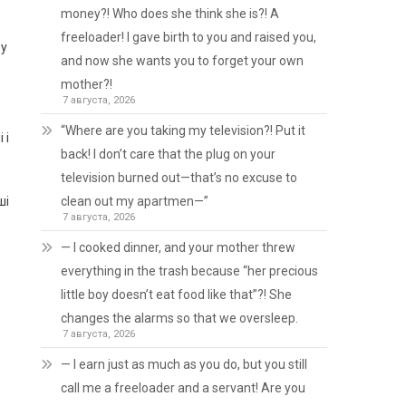
money?! Who does she think she is?! A
freeloader! I gave birth to you and raised you,
ру
and now she wants you to forget your own
mother?!
7 августа, 2026
“Where are you taking my television?! Put it
 і
back! I don’t care that the plug on your
television burned out—that’s no excuse to
ші
clean out my apartmen—”
7 августа, 2026
— I cooked dinner, and your mother threw
everything in the trash because “her precious
little boy doesn’t eat food like that”?! She
changes the alarms so that we oversleep.
7 августа, 2026
— I earn just as much as you do, but you still
call me a freeloader and a servant! Are you