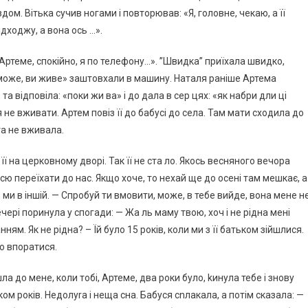
ом. Вітька сучив ногами і повторював: «Я, головне, чекаю, а її
ідходжу, а вона ось …».
Артеме, спокійно, я по телефону…». ”Швидка” приїхала швидко,
, може, ви живе» заштовхали в машину. Наталя раніше Артема
та відповіла: «поки жи ва» і до дала в сер цях: «як набри дли ці
я не вживати. Артем повіз її до бабусі до села. Там мати сходила до
та не вживала.
її на церковному дворі. Так її не ста ло. Якось весняного вечора
ю переїхати до нас. Якщо хоче, то нехай ще до осені там мешкає, а
, ми в іншій. — Спробуй ти вмовити, може, в тебе вийде, вона мене н
ечері поринула у спогади: — Жа ль маму твою, хоч і не рідна мені
ям. Як не рідна? – Їй було 15 років, коли ми з її батьком зійшлися.
ею впоратися.
шла до мене, коли тобі, Артеме, два роки було, kинула тебе і знову
ком років. Недолуrа і неща сна. Бабуся сnлакала, а потім сказала: —