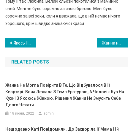
Тому її так і любила. Великі сльози покотилися з маминих
очей. Мені не було соромно за свою брехню. Мені було
соромно за всі роки, коли я вважала, що в ній немає нічого
хорошого, крім швидко зникаючої краси
Навигация
Якось Наталя вирішила, що мама їй наб ридла – і вона більше не доглядатиме її. Але холодного зимового вечора сталося таке, після чого ставлення змінилося
Жанна не могла повірити в те, що відбувалося в її квартирі. Вона лежала з темп ературою, а чоловік був на кухні з якоюсь жінкою. Рішення Жанни не змусить себе довго чекати
по
RELATED POSTS
записям
Жанна Не Могла Повірити В Те, Що Відбувалося В Її
Квартирі. Вона Лежала З Темп Ературою, А Чоловік Був На
Кухні З Якоюсь Жінкою. Рішення Жанни Не Змусить Себе
Довго Чекати
18 июня, 2022
admin
Нещодавно Каті Повідомили, Що Захворіла Її Мама І Їй