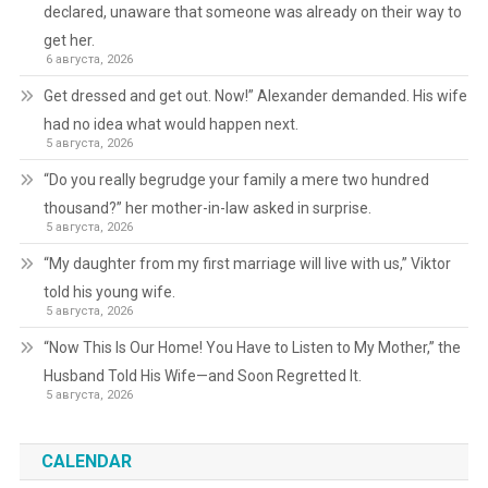
declared, unaware that someone was already on their way to
get her.
6 августа, 2026
Get dressed and get out. Now!” Alexander demanded. His wife
had no idea what would happen next.
5 августа, 2026
“Do you really begrudge your family a mere two hundred
thousand?” her mother-in-law asked in surprise.
5 августа, 2026
“My daughter from my first marriage will live with us,” Viktor
told his young wife.
5 августа, 2026
“Now This Is Our Home! You Have to Listen to My Mother,” the
Husband Told His Wife—and Soon Regretted It.
5 августа, 2026
CALENDAR