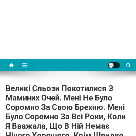
Великі Сльози Покотилися З
Маминих Очей. Мені Не Було
Соромно За Свою Брехню. Мені
Було Соромно За Всі Роки, Коли
Я Вважала, Що В Ній Немає
Нічого Хорошого, Крім Швидко