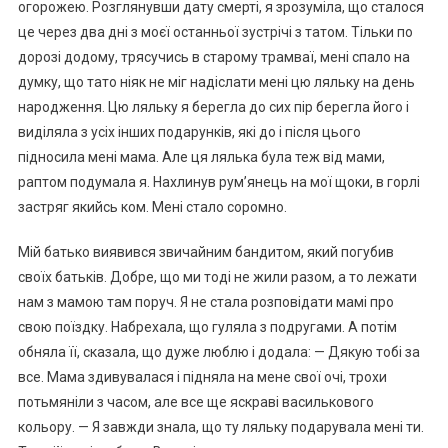
огорожею. Розглянувши дату смерті, я зрозуміла, що сталося
це через два дні з моєї останньої зустрічі з татом. Тільки по
дорозі додому, трясучись в старому трамваї, мені спало на
думку, що тато ніяк не міг надіслати мені цю ляльку на день
народження. Цю ляльку я берегла до сих пір берегла його і
виділяла з усіх інших подарунків, які до і після цього
підносила мені мама. Але ця лялька була теж від мами,
раптом подумала я. Нахлинув рум’янець на мої щоки, в горлі
застряг якийсь ком. Мені стало соромно.
Мій батько виявився звичайним бандитом, який погубив
своїх батьків. Добре, що ми тоді не жили разом, а то лежати
нам з мамою там поруч. Я не стала розповідати мамі про
свою поїздку. Набрехала, що гуляла з подругами. А потім
обняла її, сказала, що дуже люблю і додала: — Дякую тобі за
все. Мама здивувалася і підняла на мене свої очі, трохи
потьмяніли з часом, але все ще яскраві василькового
кольору. — Я завжди знала, що ту ляльку подарувала мені ти.