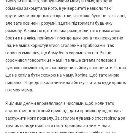
тиснули на нього, звинувачуючи маму в тому, що вона
обманом захомутала його, в університеті навколо так і
крутилися молоденькі аспірантки, які може були не такі гарні,
але зате освічені і розумні, здатні підтримати будь-яку
розмову. А крім того, в ті кілька разів, коли тато намагався
брати її на якісь прийоми і посиденьки, вона так неакуратно
їла, не вміла користуватися столовими приборами і так
голосно сміялася, що йому було соромно за неї. Він не
соромився говорити це мамі, і та лише хитала головою з
сумною посмішкою, не наважуючись йому заперечити. Я ні за
що не хотіла бути схожою на маму. Хотіла, щоб тато мною
пишався. Я ще до школи вивчила абетку і читала куди краще,
ніж моя мама.
Я цілими днями вправлялася з числами, щоб, коли тато
задасть мені черговий приклад, дати правильну відповідь і
заслужити його похвалу. За столом я уважно спостерігала за
тим, як поводиться тато і повторювала за ним — їла з