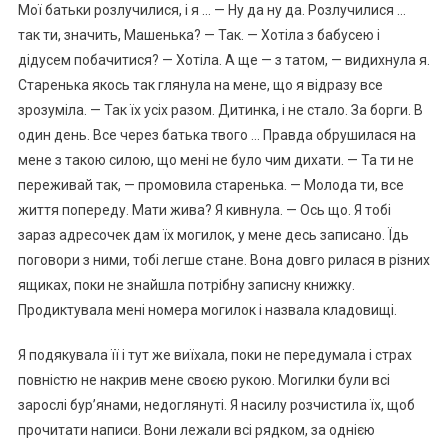
Мої батьки розлучилися, і я … — Ну да ну да. Розлучилися …
так ти, значить, Машенька? — Так. — Хотіла з бабусею і
дідусем побачитися? — Хотіла. А ще — з татом, — видихнула я.
Старенька якось так глянула на мене, що я відразу все
зрозуміла. — Так їх усіх разом. Дитинка, і не стало. За борги. В
один день. Все через батька твого … Правда обрушилася на
мене з такою силою, що мені не було чим дихати. — Та ти не
переживай так, — промовила старенька. — Молода ти, все
життя попереду. Мати жива? Я кивнула. — Ось що. Я тобі
зараз адресочек дам їх могилок, у мене десь записано. Їдь
поговори з ними, тобі легше стане. Вона довго рилася в різних
ящиках, поки не знайшла потрібну записну книжку.
Продиктувала мені номера могилок і назвала кладовищі.
Я подякувала її і тут же виїхала, поки не передумала і страх
повністю не накрив мене своєю рукою. Могилки були всі
зарослі бур’янами, недоглянуті. Я насилу розчистила їх, щоб
прочитати написи. Вони лежали всі рядком, за однією