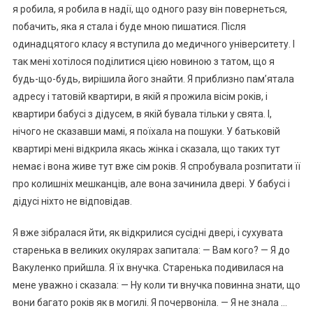
я робила, я робила в надії, що одного разу він повернеться,
побачить, яка я стала і буде мною пишатися. Після
одинадцятого класу я вступила до медичного університету. І
так мені хотілося поділитися цією новиною з татом, що я
будь-що-будь, вирішила його знайти. Я приблизно пам’ятала
адресу і татовій квартири, в якій я прожила вісім років, і
квартири бабусі з дідусем, в якій бувала тільки у свята. І,
нічого не сказавши мамі, я поїхала на пошуки. У батьковій
квартирі мені відкрила якась жінка і сказала, що таких тут
немає і вона живе тут вже сім років. Я спробувала розпитати її
про колишніх мешканців, але вона зачинила двері. У бабусі і
дідусі ніхто не відповідав.
Я вже зібралася йти, як відкрилися сусідні двері, і сухувата
старенька в великих окулярах запитала: — Вам кого? — Я до
Вакуленко прийшла. Я їх внучка. Старенька подивилася на
мене уважно і сказала: — Ну коли ти внучка повинна знати, що
вони багато років як в могилі. Я почервоніла. — Я не знала …