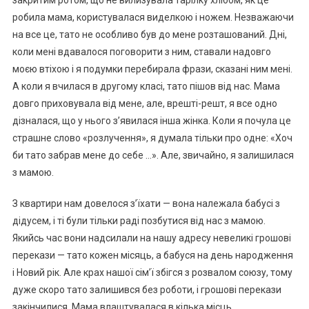
закритим ротом, що не вилизувала тарілку хлібом, як це
робила мама, користувалася виделкою і ножем. Незважаючи
на все це, тато не особливо був до мене розташований. Дні,
коли мені вдавалося поговорити з ним, ставали надовго
моєю втіхою і я подумки перебирала фрази, сказані ним мені.
А коли я вчилася в другому класі, тато пішов від нас. Мама
довго приховувала від мене, але, врешті-решт, я все одно
дізналася, що у нього з’явилася інша жінка. Коли я почула це
страшне слово «розлучення», я думала тільки про одне: «Хоч
би тато забрав мене до себе …». Але, звичайно, я залишилася
з мамою.
З квартири нам довелося з’їхати — вона належала бабусі з
дідусем, і ті були тільки раді позбутися від нас з мамою.
Якийсь час вони надсилали на нашу адресу невеликі грошові
перекази — тато кожен місяць, а бабуся на день народження
і Новий рік. Але крах нашої сім’ї збігся з розвалом союзу, тому
дуже скоро тато залишився без роботи, і грошові перекази
закінчилися. Мама влаштувалася в кілька місць