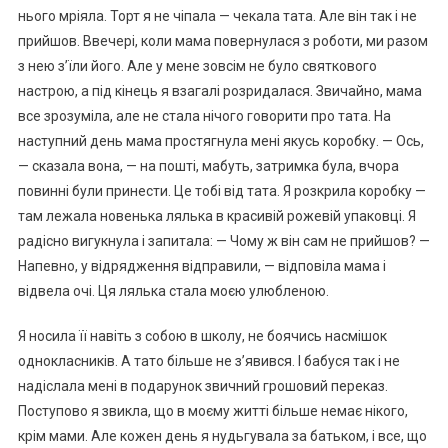
нього мріяла. Торт я не чіпала — чекала тата. Але він так і не
прийшов. Ввечері, коли мама повернулася з роботи, ми разом
з нею з’їли його. Але у мене зовсім не було святкового
настрою, а під кінець я взагалі розридалася. Звичайно, мама
все зрозуміла, але не стала нічого говорити про тата. На
наступний день мама простягнула мені якусь коробку. — Ось,
— сказала вона, — на пошті, мабуть, затримка була, вчора
повинні були принести. Це тобі від тата. Я розкрила коробку —
там лежала новенька лялька в красивій рожевій упаковці. Я
радісно вигукнула і запитала: — Чому ж він сам не прийшов? —
Напевно, у відрядження відправили, — відповіла мама і
відвела очі. Ця лялька стала моєю улюбленою.
Я носила її навіть з собою в школу, не боячись насмішок
однокласників. А тато більше не з’явився. І бабуся так і не
надіслала мені в подарунок звичний грошовий переказ.
Поступово я звикла, що в моєму житті більше немає нікого,
крім мами. Але кожен день я нудьгувала за батьком, і все, що