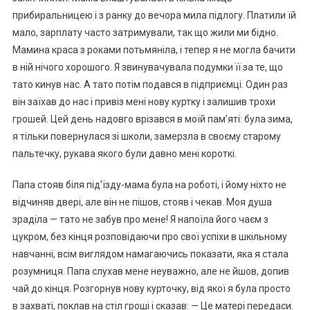
прибиральницею і з ранку до вечора мила підлогу. Платили їй
мало, зарплату часто затримували, так що жили ми бідно.
Мамина краса з роками потьмяніла, і тепер я не могла бачити
в ній нічого хорошого. Я звинувачувала подумки її за те, що
тато кинув нас. А тато потім подався в підприємці. Один раз
він заїхав до нас і привіз мені нову куртку і залишив трохи
грошей. Цей день надовго врізався в моїй пам’яті: була зима,
я тільки повернулася зі школи, замерзла в своєму старому
пальтечку, рукава якого були давно мені короткі.
Папа стояв біля під’їзду-мама була на роботі, і йому ніхто не
відчиняв двері, але він не пішов, стояв і чекав. Моя душа
зраділа — тато не забув про мене! Я напоїла його чаєм з
цукром, без кінця розповідаючи про свої успіхи в шкільному
навчанні, всім виглядом намагаючись показати, яка я стала
розумниця. Папа слухав мене неуважно, але не йшов, допив
чай до кінця. Розгорнув нову курточку, від якої я була просто
в захваті, поклав на стіл гроші і сказав: — Це матері передаси.