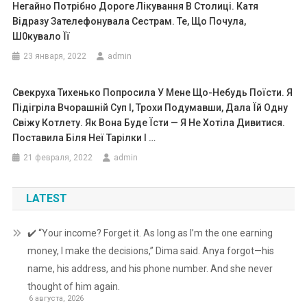
Негайно Потрібно Дороге Лікування В Столиці. Катя
Відразу Зателефонувала Сестрам. Те, Що Почула,
Ш0кувало Її
23 января, 2022
admin
Свекруха Тихенько Попросила У Мене Що-Небудь Поїсти. Я
Підігріла Вчорашній Суп І, Трохи Подумавши, Дала Їй Одну
Свіжу Котлету. Як Вона Буде Їсти — Я Не Хотіла Дивитися.
Поставила Біля Неї Тарілки І …
21 февраля, 2022
admin
LATEST
✔️ “Your income? Forget it. As long as I’m the one earning
money, I make the decisions,” Dima said. Anya forgot—his
name, his address, and his phone number. And she never
thought of him again.
6 августа, 2026