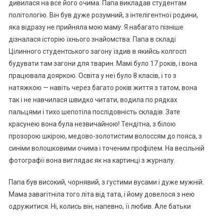
дивилася на все його очима. Папа викладав студентам
політологію. Він був дуже розумний, з інтелігентної родини,
яка відразу не прийняла мою маму. Я набагато пізніше
дізналася історію їхнього знайомства. Папа в складі
Цілинного студентського загону їздив в якийсь колгосп
будувати там загони для тварин. Мамі було 17 років, і вона
працювала дояркою. Освіта у неї було 8 класів, і то з
натяжкою — навіть через багато років життя з татом, вона
так і не навчилася швидко читати, водила по рядках
пальцями і тихо шепотіла послідовність складів. Зате
красунею вона була незвичайною! Тендітна, з білою
прозорою шкірою, медово-золотистим волоссям до пояса, з
синіми волошковими очима і точеним профілем. На весільній
фотографії вона виглядає як на картинці з журналу.
Папа був високий, чорнявий, з густими вусами і дуже мужній.
Мама завагітніла того літа від тата, і йому довелося з нею
одружитися. Ні, колись він, напевно, її любив. Але батьки