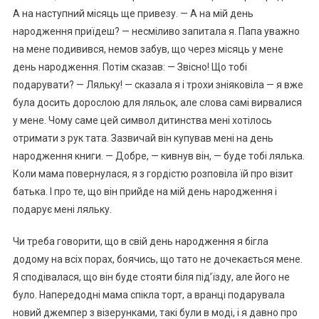
А на наступний місяць ще привезу. — А на мій день
народження приїдеш? — несміливо запитала я. Папа уважно
на мене подивився, немов забув, що через місяць у мене
день народження. Потім сказав: — Звісно! Що тобі
подарувати? — Ляльку! — сказала я і трохи зніяковіла — я вже
була досить дорослою для ляльок, але слова самі вирвалися
у мене. Чому саме цей символ дитинства мені хотілось
отримати з рук тата. Зазвичай він купував мені на день
народження книги. — Добре, — кивнув він, — буде тобі лялька.
Коли мама повернулася, я з гордістю розповіла їй про візит
батька. І про те, що він прийде на мій день народження і
подарує мені ляльку.
Чи треба говорити, що в свій день народження я бігла
додому на всіх порах, боячись, що тато не дочекається мене.
Я сподівалася, що він буде стояти біля під’їзду, але його не
було. Напередодні мама спікла торт, а вранці подарувала
новий джемпер з візерунками, такі були в моді, і я давно про