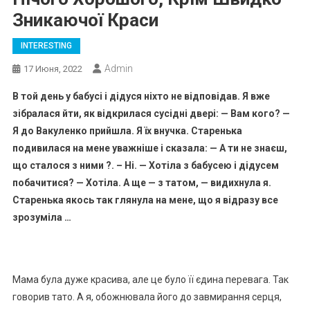
Зникаючої Краси
INTERESTING
Admin
17 Июня, 2022
В той день у бабусі і дідуся ніхто не відповідав. Я вже
зібралася йти, як відкрилася сусідні двері: — Вам кого? —
Я до Вакуленко прийшла. Я їх внучка. Старенька
подивилася на мене уважніше і сказала: — А ти не знаєш,
що сталося з ними ?. – Ні. — Хотіла з бабусею і дідусем
побачитися? — Хотіла. А ще — з татом, — видихнула я.
Старенька якось так глянула на мене, що я відразу все
зрозуміла …
Мама була дуже красива, але це було її єдина перевага. Так
говорив тато. А я, обожнювала його до завмирання серця,