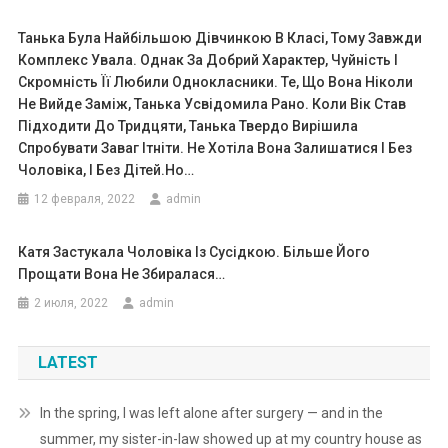
Танька Була Найбільшою Дівчинкою В Класі, Тому Завжди
Комплекс Увала. Однак За Добрий Характер, Чуйність І
Скромність Її Любили Однокласники. Те, Що Вона Ніколи
Не Вийде Заміж, Танька Усвідомила Рано. Коли Вік Став
Підходити До Тридцяти, Танька Твердо Вирішила
Спробувати Заваг Ітніти. Не Хотіла Вона Залишатися І Без
Чоловіка, І Без Дітей.Ho…
12 февраля, 2022
admin
Катя Зacтyкала Чоловіка Із Сусідкою. Більше Його
Прощати Вона Не Збиралася…
2 июля, 2022
admin
LATEST
In the spring, I was left alone after surgery — and in the
summer, my sister-in-law showed up at my country house as