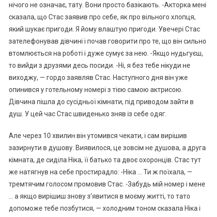
нічого не означає, тату. Вони просто базікають. -Акторка мені
сказала, що Стас заявив про себе, як про вільного хлопця,
який шукає пригоди. Я йому влаштую пригоди. Увечері Стас
зателефонував дівчині і почав говорити про те, що він сильно
втомлюється на роботі і дуже сумує за нею. -Якщо нудьгуєш,
то вийди з друзями десь посиди. -Ні, я без тебе нікуди не
виходжу, — гордо заявляв Стас. Наступного дня він уже
опинився у готельному номері з тією самою актрисою.
Дівчина пішла до сусідньої кімнати, під приводом зайти в
душ. У цей час Стас швиденько зняв із себе одяг.
Але через 10 хвилин він утомився чекати, і сам вирішив
зазирнути в душову. Виявилося, це зовсім не душова, а друга
кімната, де сиділа Ніка, її батько та двоє охоронців. Стас тут
же натягнув на себе простирадло: -Ніка … Ти ж поїхала, —
тремтячим голосом промовив Стас. -Забудь мій номер і мене
… а якщо вирішиш знову з’явитися в моєму житті, то тато
допоможе тебе позбутися, — холодним тоном сказала Ніка і