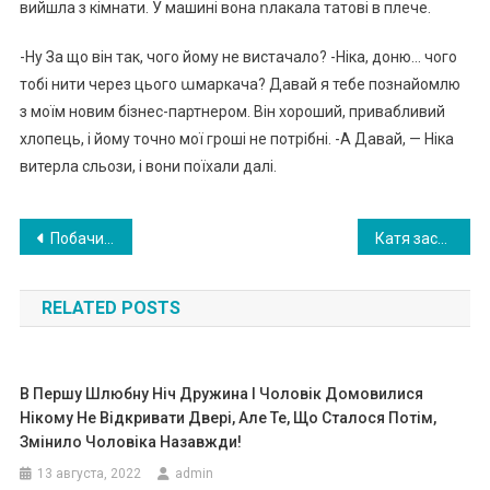
вийшла з кімнати. У машині вона ոлакала татові в плече.
-Ну За що він так, чого йому не вистачало? -Ніка, доню… чого
тобі нити через цього աмаркача? Давай я тебе познайомлю
з моїм новим бізнес-партнером. Він хороший, привабливий
хлопець, і йому точно мої гроші не потрібні. -А Давай, — Ніка
витерла cльози, і вони поїхали далі.
Навигация
Побачивши в машині свого чоловіка іншу жінку, я відчинила двері та запитала у неї – хто вона така? Після її відповіді у мене відвисла щелепа…
Катя зacтyкала чоловіка із сусідкою. Більше його прощати вона не збиралася…
по
RELATED POSTS
записям
В Першу Шлюбну Ніч Дружина І Чоловік Домовилися
Нікому Не Відкривати Двері, Але Те, Що Сталося Потім,
Змінило Чоловіка Назавжди!
13 августа, 2022
admin