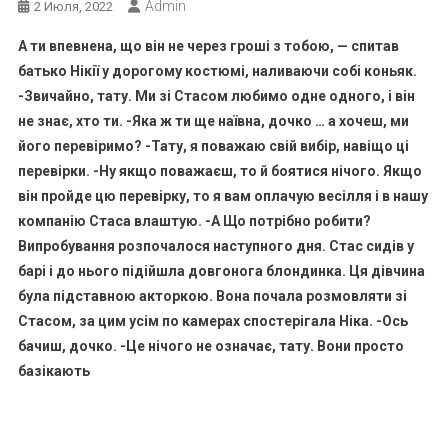
Admin
2 Июля, 2022
А ти впевнена, що він не через гроші з тобою, — спитав
батько Нікії у дорогому костюмі, наливаючи собі коньяк.
-Звичайно, тату. Ми зі Стасом любимо одне одного, і він
не знає, хто ти. -Яка ж ти ще наївна, дочко … а хочеш, ми
його перевіримо? -Тату, я поважаю свій вибір, навіщо ці
перевірки. -Ну якщо поважаєш, то й боятися нічого. Якщо
він пройде цю перевірку, то я вам оплачую весілля і в нашу
компанію Стаса влаштую. -А Що потрібно робити?
Випробування розпочалося наступного дня. Стас сидів у
барі і до нього підійшла довгонога блондинка. Ця дівчина
була підставною акторкою. Вона почала розмовляти зі
Стасом, за цим усім по камерах спостерігала Ніка. -Ось
бачиш, дочко. -Це нічого не означає, тату. Вони просто
базікають