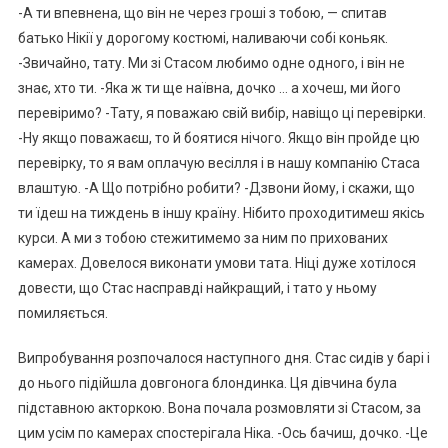
-А ти впевнена, що він не через гроші з тобою, — спитав
батько Нікії у дорогому костюмі, наливаючи собі коньяк.
-Звичайно, тату. Ми зі Стасом любимо одне одного, і він не
знає, хто ти. -Яка ж ти ще наївна, дочко … а хочеш, ми його
перевіримо? -Тату, я поважаю свій вибір, навіщо ці перевірки.
-Ну якщо поважаєш, то й боятися нічого. Якщо він пройде цю
перевірку, то я вам оплачую весілля і в нашу компанію Стаса
влаштую. -А Що потрібно робити? -Дзвони йому, і скажи, що
ти їдеш на тиждень в іншу країну. Нібито проходитимеш якісь
курси. А ми з тобою стежитимемо за ним по прихованих
камерах. Довелося виконати умови тата. Ніці дуже хотілося
довести, що Стас насправді найкращий, і тато у ньому
помиляється.
Випробування розпочалося наступного дня. Стас сидів у барі і
до нього підійшла довгонога блондинка. Ця дівчина була
підставною акторкою. Вона почала розмовляти зі Стасом, за
цим усім по камерах спостерігала Ніка. -Ось бачиш, дочко. -Це