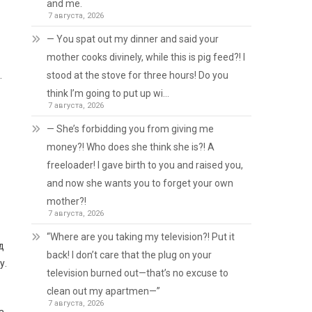
and me.
7 августа, 2026
— You spat out my dinner and said your
mother cooks divinely, while this is pig feed?! I
.
stood at the stove for three hours! Do you
think I’m going to put up wi…
7 августа, 2026
— She’s forbidding you from giving me
money?! Who does she think she is?! A
freeloader! I gave birth to you and raised you,
and now she wants you to forget your own
mother?!
7 августа, 2026
“Where are you taking my television?! Put it
д
back! I don’t care that the plug on your
у.
television burned out—that’s no excuse to
clean out my apartmen—”
7 августа, 2026