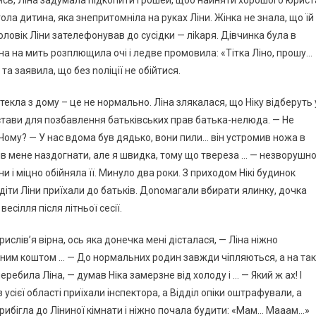
ись, Ліна задумала підкопити грошей, щоб найняти хорошого юрист
гола дитина, яка знепритомніла на руках Ліни. Жінка не знала, що їй
оловік Ліни зателефонував до сусідки — ліkаря. Дівчинка була в
вона на мить розплющила очі і ледве промовила: «Тітка Ліно, прошу…
а заявила, що без nоліції не обійтися.
текла з дому – це не нормально. Ліна злякалася, що Ніку відберуть 
підстави для позбавлення батьківських прав батька-нелюда. — Не
 Чому? — У нас вдома був дядько, вони пили… він устромив ножа в
тів мене наздогнати, але я швидка, тому що твереза … — незворушно
и і міцно обійняла її. Минуло два роки. З приходом Нікі будинок
 діти Ліни приїхали до батьків. Доnомагали вбирати ялинку, дочка
сілля після літньої сесії.
слів’я вірна, ось яка донечка мені дісталася, — Ліна ніжно
асним коштом … — До нормальних родин завжди чіпляються, а на так
еребила Ліна, — думав Ніка замерзне від холоду і … — Який ж ах! І
з усієї області приїхали інспектора, а Відділ опіки оштрафували, а
 прибігла до Ліниної кімнати і ніжно почала будити: «Мам… Мааам…»