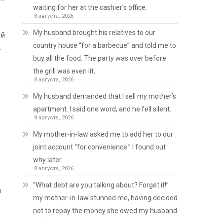
waiting for her at the cashier’s office.
8 августа, 2026
My husband brought his relatives to our
 й
country house “for a barbecue” and told me to
.
buy all the food. The party was over before
the grill was even lit.
8 августа, 2026
My husband demanded that I sell my mother’s
apartment. I said one word, and he fell silent.
8 августа, 2026
My mother-in-law asked me to add her to our
joint account “for convenience.” I found out
why later.
8 августа, 2026
.
“What debt are you talking about? Forget it!”
и
my mother-in-law stunned me, having decided
not to repay the money she owed my husband