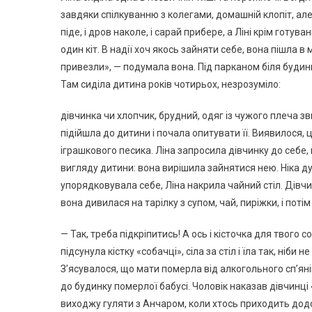
завдяки спілкуванню з колегами, домашній клопіт, але
піде, і дров наколе, і сарай прибере, а Ліні крім готу
один кіт. В надії хоч якось зайняти себе, вона пішла в
привезли», — подумала вона. Під парканом біля будинк
Там сиділа дитина років чотирьох, незрозуміло:
дівчинка чи хлопчик, брудний, одяг із чужого плеча зви
підійшла до дитини і почала опитувати її. Виявилося, 
іграшкового песика. Ліна запросила дівчинку до себе, 
вигляду дитини: вона вирішила зайнятися нею. Ніка д
упорядковувала себе, Ліна накрила чайний стіл. Дівчи
вона дивилася на тарілку з супом, чай, пиріжки, і поті
— Так, треба підкріпитись! А ось і кісточка для твого 
підсунула кістку «собачці», сіла за стіл і їла так, ніби
З’ясувалося, що мати померла від алкогольного сп’яні
до будинку померлої бабусі. Чоловік наказав дівчинці 
виходжу гуляти з Анчаром, коли хтось приходить додому