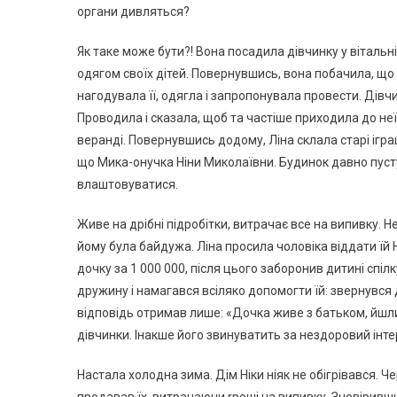
органи дивляться?
Як таке може бути?! Вона посадила дівчинку у віталь
одягом своїх дітей. Повернувшись, вона побачила, що 
нагодувала її, одягла і запропонувала провести. Дівч
Проводила і сказала, щоб та частіше приходила до неї 
веранді. Повернувшись додому, Ліна склала старі іграш
що Мика-онучка Ніни Миколаївни. Будинок давно пуст
влаштовуватися.
Живе на дрібні підробітки, витрачає все на випивку. 
йому була байдужа. Ліна просила чоловіка віддати їй Н
дочку за 1 000 000, після цього заборонив дитині спіл
дружину і намагався всіляко допомогти їй: звернувся д
відповідь отримав лише: «Дочка живе з батьком, йшли 
дівчинки. Інакше його звинуватить за нездоровий інт
Настала холодна зима. Дім Ніки ніяк не обігрівався. Че