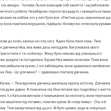
 ось вихідні… Чоловік Льоня знаходив собі заняття: і на риболовлю
вання нічого робити. Незабаром і порося продадуть і залишиться лише
 магазин за хлібом, хоч у хаті було все. «Раптом щось смачненьке ще
у вона помітила ворушіння, підійшла і беззвучно сплеснула руками
сав до колін, калоші на голу ногу. Адже була пізня осінь. Ліна
це дівчинка Ніка, яка живе десь неподалік. Вигулювала свого
пригостила її та «собачку». Жінці було ніяково від зовнішнього
уже зраділа та погодилася. Вдома Ніку вмили зачесали. Поки вона
нка увійшла на кухню, її очі заблищали, вона здавалася наляkаною:
м на Ліну. -Це для мене? — здивовано спитала дівчинка.
собачки, — Ліна вручила дівчинці маленьку курячу кісточку. Дівчинка
 не їла дуже давно. А поки вона їла Ліна питала про подробиці її життя
ння. Її з батьком вигнали з помешкання за несплату, вони переїхал
«не мішатися під ногами», поки він шукає їй «нову маму». -Ось я й
. Тіна засмутилася від цього. Їй було цікаво, куди ж опікунські