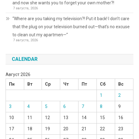
and now she wants you to forget your own mother?!
7 августа, 2026
“Where are you taking my television?! Put it back! I don’t care
that the plug on your television burned out—that’s no excuse
to clean out my apartmen—”
7 августа, 2026
CALENDAR
Август 2026
Пн
Вт
Ср
Чт
Пт
Сб
Вс
1
2
3
4
5
6
7
8
9
10
11
12
13
14
15
16
17
18
19
20
21
22
23