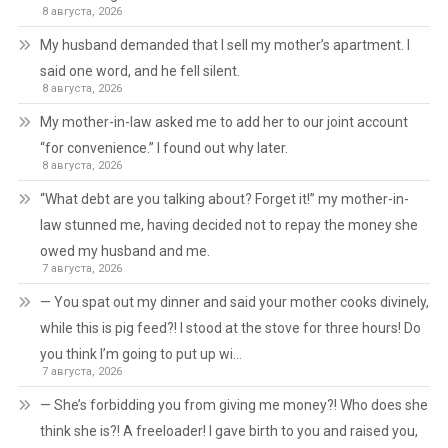
8 августа, 2026
My husband demanded that I sell my mother’s apartment. I
said one word, and he fell silent.
8 августа, 2026
My mother-in-law asked me to add her to our joint account
“for convenience.” I found out why later.
8 августа, 2026
“What debt are you talking about? Forget it!” my mother-in-
law stunned me, having decided not to repay the money she
owed my husband and me.
7 августа, 2026
— You spat out my dinner and said your mother cooks divinely,
while this is pig feed?! I stood at the stove for three hours! Do
you think I’m going to put up wi…
7 августа, 2026
— She’s forbidding you from giving me money?! Who does she
think she is?! A freeloader! I gave birth to you and raised you,