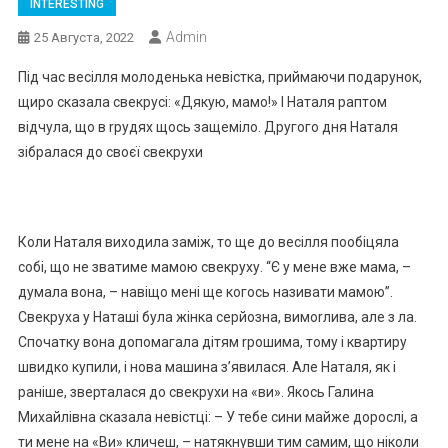
INTERESTING
Admin
25 Августа, 2022
Під час весілля молоденька невістка, приймаючи подарунок,
щиро сказала свекрусі: «Дякую, мамо!» І Наталя раптом
відчула, що в rрудях щось защеміло. Другого дня Наталя
зібралася до своєї свекрухи
Коли Наталя виходила заміж, то ще до весілля пообіцяла
собі, що не зватиме мамою свекруху. “Є у мене вже мама, –
думала вона, – навіщо мені ще когось називати мамою”.
Свекруха у Наташі була жінка серйозна, вимоrлива, але з ла.
Спочатку вона допомагала дітям rрошима, тому і квартиру
швидко купили, і нова машина з’явилася. Але Наталя, як і
раніше, зверталася до свекрухи на «ви». Якось Галина
Михайлівна сказала невістці: – У тебе сини майже дорослі, а
ти мене на «Ви» кличеш, – натякнувши тим самим, що ніколи