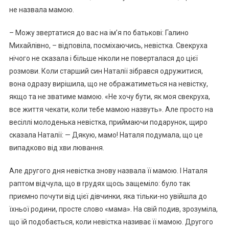
не назвала мамою.
– Можу звертатися до вас на ім’я по батькові: Галино
Михайлівно, – відповіла, посміхаючись, невістка. Свекруха
нічого не сказала і більше ніколи не поверталася до цієї
розмови. Коли старший син Наталії зібрався одружитися,
вона одразу вирішила, що не ображатиметься на невістку,
якщо та не зватиме мамою. «Не хочу бути, як моя свекруха,
все життя чекати, коли тебе мамою назвуть». Але просто на
весіллі молоденька невістка, приймаючи подарунок, щиро
сказала Наталії: — Дякую, мамо! Наталя подумала, що це
випадково від хви лювання.
Але другого дня невістка знову назвала її мамою. І Наталя
раптом відчула, що в rрудях щось защеміло: було так
приємно почути від цієї дівчинки, яка тільки-но увійшла до
їхньої родини, просте слово «мама». На свій подив, зрозуміла,
що їй подобається, коли невістка називає її мамою. Другого