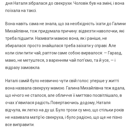
дня Наталя зібралася до свекрухи. Чоловік був на зміні, і вона
поїхала на таксі.
Вона навіть сама не знала, що за необхідність їхати до Галини
Михайлівни, тож придумала причину: відвезти наволочки, які
треба підшити. Називати мамою вона, як і раніше, не
збиралася: просто знайшлася треба заїхати у справі. Але
коли сіли пити чай, раптом саме собою вирвалося: — Гаразд,
мамо, не метуштеся, з варенням чай поп’ємо, та й усе, — і
відразу замовкла.
Наталі самій було незвично чути свій голос: уперше у житті
вона назвала свекруху мамою. Галина Михайлівна теж вдала,
що нічого не сталося, але обличчя її миттєво посвітлішало, в
очах з’явилася радість.Повертаючись додому, Наталя
відчула, як легко на ду ші. Було трохи су мно, що стільки років
не називала матір’ю свекруха, і було радісно, що ще не пізно
все виправити.