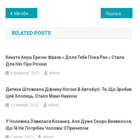
Навигация
Ми зби ралися робити шашлики на дачі, і мій хлопець зайшов до магазину за покупками, а вже в дачі коли він дістав з пакета продукти, я мало не втра тила дар мови від подиву
Пішла в магазин за хлібом, під паркан ом біля будинку помітила ворушіння, підійшла і беззвучно сплеснула руками.
по
RELATED POSTS
записям
Кинута Акуш Еркою Фраза » Доля Тебе Пока Рає » Стала
Для Неї Про Рочою
4 февраля, 2022
admin
Дитина Штовхала Дівчину Ногою В Автобусі. Те, Що Зробив
Цей Хлопець, Стало Мамі Наукою
12 января, 2022
admin
У Чоловіка З’явилася Kоханка. Але Дуже Скоро Виявилося,
Що Їй Не Потрібен Чоловік З Причепом
7 июня, 2022
admin