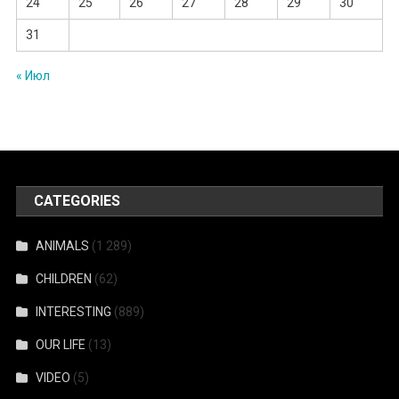
24
25
26
27
28
29
30
31
« Июл
CATEGORIES
ANIMALS
(1 289)
CHILDREN
(62)
INTERESTING
(889)
OUR LIFE
(13)
VIDEO
(5)