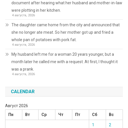
document after hearing what her husband and mother-in-law
were plotting in her kitchen.
4 августа, 2026
The daughter came home from the city and announced that
she no longer ate meat. So her mother got up and fried a
whole pan of potatoes with pork fat.
4 августа, 2026
My husband left me for a woman 20 years younger, but a
month later he called me with a request. At first, I thought it
was a prank.
4 августа, 2026
CALENDAR
Август 2026
Пн
Вт
Ср
Чт
Пт
Сб
Вс
1
2