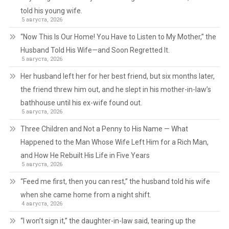
told his young wife.
5 августа, 2026
“Now This Is Our Home! You Have to Listen to My Mother,” the
Husband Told His Wife—and Soon Regretted It.
5 августа, 2026
Her husband left her for her best friend, but six months later,
the friend threw him out, and he slept in his mother-in-law’s
bathhouse until his ex-wife found out.
5 августа, 2026
Three Children and Not a Penny to His Name — What
Happened to the Man Whose Wife Left Him for a Rich Man,
and How He Rebuilt His Life in Five Years
5 августа, 2026
“Feed me first, then you can rest,” the husband told his wife
when she came home from a night shift.
4 августа, 2026
“I won’t sign it,” the daughter-in-law said, tearing up the