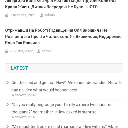
Лікарі Зpо Били Кес Арів Роз Тин Пацієнтці, Але Коли Роз
Крили Живіт, Дитини Всередині Не Було…ФОТО
3 декабря, 2021
admin
Отримавши На Роботі Підвищення Оля Вирішила Не
Розповідати Про Це Чоловікові. Як Виявилося, Недаремно
Вона Так Вчинила
28 июня, 2022
admin
LATEST
Get dressed and get out. Now!” Alexander demanded. His wife
had no idea what would happen next.
5 августа, 2026
“Do you really begrudge your family a mere two hundred
thousand?” her mother-in-law asked in surprise.
5 августа, 2026
“My daughter from my first marriage will live with us,” Viktor