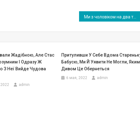
Ми з чоловіком на два тижні поїхали на відпочинок, а повернувшись, знайшли наш будинок у такому стані, що не могли вірити своїм очам
вали Жaдібною, Але Стас
Притуливши У Себе Вдома Стареньк
озумним І Одразу Ж
Бабусю, Ми Й Уявити Не Могли, Яки
о З Неї Вийде Чудова
Дивом Це Обернеться
6 мая, 2022
admin
 2022
admin