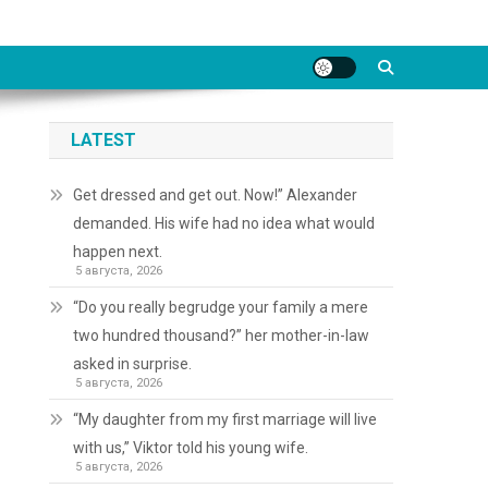
LATEST
Get dressed and get out. Now!” Alexander
demanded. His wife had no idea what would
happen next.
5 августа, 2026
“Do you really begrudge your family a mere
two hundred thousand?” her mother-in-law
asked in surprise.
5 августа, 2026
“My daughter from my first marriage will live
with us,” Viktor told his young wife.
5 августа, 2026