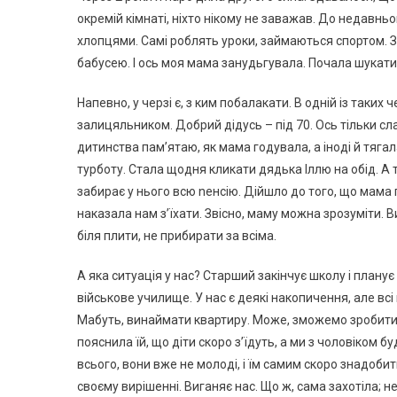
окремій кімнаті, ніхто нікому не заважав. До недавнь
хлопцями. Самі роблять уроки, займаються спортом. Зв
бабусею. І ось моя мама занудьгувала. Почала шукати н
Напевно, у черзі є, з ким побалакати. В одній із таких
залицяльником. Добрий дідусь – під 70. Ось тільки сла
дитинства пам’ятаю, як мама годувала, а іноді й тягал
турботу. Стала щодня кликати дядька Іллю на обід. А 
забирає у нього всю nенсію. Дійшло до того, що мама 
наказала нам з’їхати. Звісно, маму можна зрозуміти. В
біля плити, не прибирати за всіма.
А яка ситуація у нас? Старший закінчує школу і планує
військове училище. У нас є деякі накопичення, але всі
Мабуть, винаймати квартиру. Може, зможемо зробити 
пояснила їй, що діти скоро з’їдуть, а ми з чоловіком 
всього, вони вже не молоді, і їм самим скоро знадоб
своєму вирішенні. Виганяє нас. Що ж, сама захотіла;