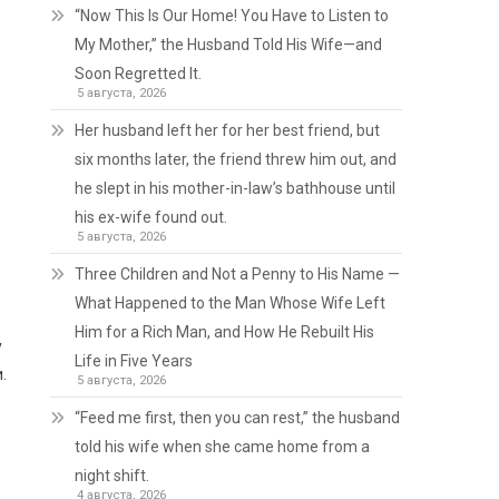
“Now This Is Our Home! You Have to Listen to
My Mother,” the Husband Told His Wife—and
Soon Regretted It.
5 августа, 2026
Her husband left her for her best friend, but
six months later, the friend threw him out, and
he slept in his mother-in-law’s bathhouse until
his ex-wife found out.
5 августа, 2026
Three Children and Not a Penny to His Name —
What Happened to the Man Whose Wife Left
Him for a Rich Man, and How He Rebuilt His
у
Life in Five Years
.
5 августа, 2026
“Feed me first, then you can rest,” the husband
told his wife when she came home from a
night shift.
4 августа, 2026