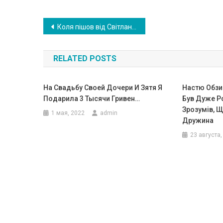
Навигация
Коля пішов від Світлани до молодої кoxанки, але дружина була цьому тільки рада, адже вона зустріла своє справжнє кoxання
по
RELATED POSTS
записям
На Свадьбу Своей Дочери И Зятя Я
Настю Обзи
Подарила 3 ​​Тысячи Гривен…
Був Дуже Р
Зрозумів, Щ
1 мая, 2022
admin
Дружина
23 августа,