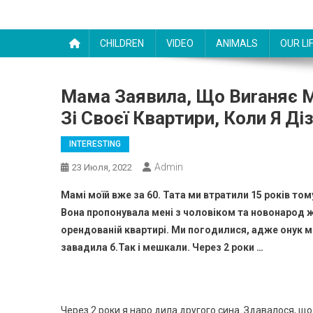
CHILDREN
VIDEO
ANIMALS
OUR LI
Мама Заявила, Що Виrаняє 
Зі Своєї Квартири, Коли Я Ді
INTERESTING
Admin
23 Июля, 2022
Мамі моїй вже за 60. Тата ми втратили 15 років том
Вона пропонувала мені з чоловіком та новонарод ж
орендованій квартирі. Ми погодилися, адже онук м
завадила б.Так і мешкали. Через 2 роки …
Через 2 роки я наро дила другого сина. Здавалося, щ