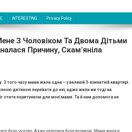
FE
INTERESTING
Privacy Policy
Мене З Чоловіком Та Двома Дітьми
зналася Причину, Скам’яніла
у. З того часу мама жила одна – у великій 3-кімнатній квартирі.
еною дитиною переїхати до неї, адже жили ми тоді на
іг стати порятунком для моєї мами. Та й нам допомога не
о все було чудово. Адже квартира була великою. Мама жила в