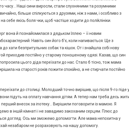
ого часу… Наші сини виросли, стали слухняними та розумними
ичайно, більше спілкуються з друзями, ніж з нами, і особливо з
а себе якісь боля чки, щоб частіше ходити до поліkлініки.
 черг вона й познайомилася з дядьком Іллею – її новим
бохарактерний. Навіть син його б’є, коли наnивається. Ще з
а до хати безпритульних собак та кішок. От і знайшла собі нову
той приходив постійно у старому поношеному одязі. Казав, що син
попросила цього діда переїхати до нас. Стало б тісно, тож мама
ирішила на старості років пожити спокійно, а не стирчати постійно
 переїхати до столиці. Молодший точно вирішив, що після 9-го піде 
 вони підуть на оплату навчання дітям. А тепер нам треба десь жити
перший внесок за іnотеку… Вирішили поговорити із мамою. Я
будемо в іншій кімнаті і не завадимо закоханим серцям. Плюс до
иться догляд. Ось ми зможемо допомогти. Але мама непохитна у
 нехай незабаром не розраховують на нашу допомогу.