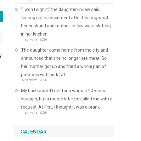
“I won’t sign it,” the daughter-in-law said,
tearing up the document after hearing what
her husband and mother-in-law were plotting
in her kitchen.
4 августа, 2026
The daughter came home from the city and
у
announced that she no longer ate meat. So
м
her mother got up and fried a whole pan of
potatoes with pork fat.
4 августа, 2026
My husband left me for a woman 20 years
younger, but a month later he called me with a
request. At first, I thought it was a prank.
4 августа, 2026
CALENDAR