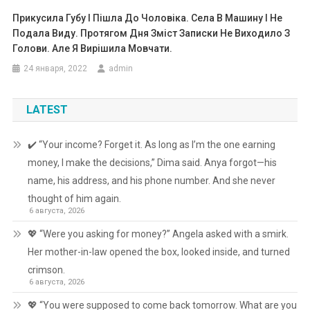
Прикусила Губу І Пішла До Чоловіка. Села В Машину І Не
Подала Виду. Протягом Дня Зміст Записки Не Виходило З
Голови. Але Я Вирішила Мовчати.
24 января, 2022
admin
LATEST
✔️ “Your income? Forget it. As long as I’m the one earning
money, I make the decisions,” Dima said. Anya forgot—his
name, his address, and his phone number. And she never
thought of him again.
6 августа, 2026
💖 “Were you asking for money?” Angela asked with a smirk.
Her mother-in-law opened the box, looked inside, and turned
crimson.
6 августа, 2026
💖 “You were supposed to come back tomorrow. What are you