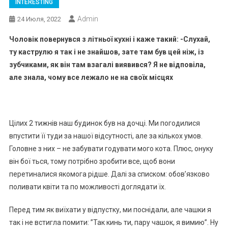
INTERESTING
Admin
24 Июля, 2022
Чоловік повернувся з літньої кухні і каже такий: -Слухай,
ту каструлю я так і не знайшов, зате там був цей ніж, із
зубчиками, як він там взагалі виявився? Я не відповіла,
але знала, чому все лежало не на своїх місцях
Цілих 2 тижнів наш будинок був на дочці. Ми погодилися
впустити її туди за нашої відсутності, але за кількох умов.
Головне з них – не забувати годувати мого кота. Плюс, онуку
він бої ться, тому потрібно зробити все, щоб вони
перетиналися якомога рідше. Далі за списком: обов’язково
поливати квіти та по можливості доглядати їх.
Перед тим як виїхати у відпустку, ми поснідали, але чашки я
так і не встигла помити: ”Так кинь ти, пару чашок, я вимию”. Ну