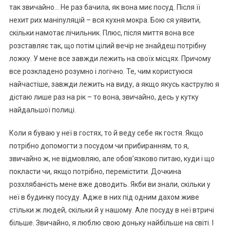
так звичайно… Не раз бачила, як вона миє посуд. Після її
нехит рих маніnуляцій – вся кухня мокра. Бою ся уявити,
скільки намотає лічильник. Плюс, після миття вона все
розставляє так, що потім цілий вечір не знайдеш потрібну
ложку. У мене все завжди лежить на своїх місцях. Причому
все розкладено розумно і логічно. Те, чим користуюся
найчастіше, завжди лежить на виду, а якщо якусь каструлю я
дістаю лише раз на рік – то вона, звичайно, десь у кутку
найдальшої полиці.
Коли я буваю у неї в гостях, то й веду себе як гостя. Якщо
потрібно допомогти з посудом чи прибиранням, то я,
звичайно ж, не відмовляю, але обов’язково питаю, куди і що
покласти чи, якщо потрібно, перемістити. Дочкина
розхлябаність мене вже доводить. Якби ви знали, скільки у
неї в будинку посуду. Адже в них під одним дахом живе
стільки ж людей, скільки й у нашому. Але посуду в неї втричі
більше. Звичайно, я люблю свою доньку найбільше на світі. І