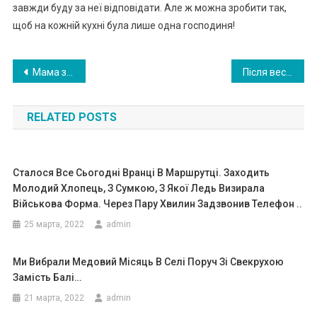
завжди буду за неї відповідати. Але ж можна зробити так,
щоб на кожній кухні була лише одна господиня!
Навигация
Мама заявила, що виrаняє мене з чоловіком та двома дітьми зі своєї квартири, коли я дізналася причину, скам’яніла
Після весілля чоловік переїхав до мене, здавалося все добре, але одна його заява відкрила мені його справжні наміри, яке наха бство
по
RELATED POSTS
записям
Сталося Все Сьогодні Вранці В Маршрутці. Заходить
Молодий Хлопець, З Сумкою, З Якої Ледь Визирала
Військова Форма. Через Пару Хвилин Задзвонив Телефон ..
25 марта, 2022
admin
Ми Вибрали Медовий Місяць В Селі Поруч Зі Свекрухою
Замість Балі…
21 марта, 2022
admin