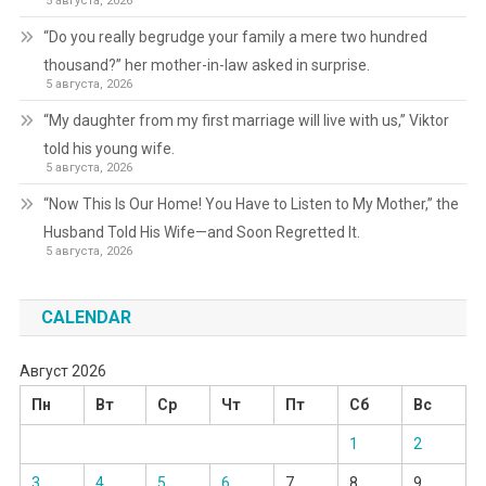
5 августа, 2026
“Do you really begrudge your family a mere two hundred
thousand?” her mother-in-law asked in surprise.
5 августа, 2026
“My daughter from my first marriage will live with us,” Viktor
told his young wife.
5 августа, 2026
“Now This Is Our Home! You Have to Listen to My Mother,” the
Husband Told His Wife—and Soon Regretted It.
5 августа, 2026
CALENDAR
Август 2026
Пн
Вт
Ср
Чт
Пт
Сб
Вс
1
2
3
4
5
6
7
8
9