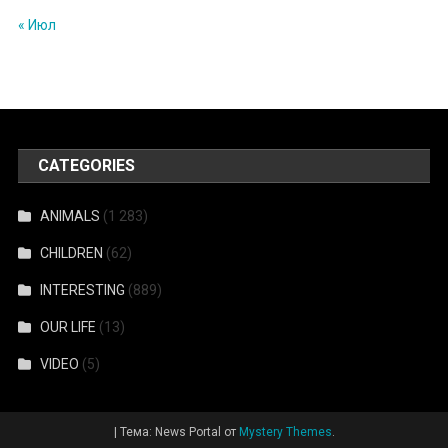
« Июл
CATEGORIES
ANIMALS
(1 283)
CHILDREN
(62)
INTERESTING
(889)
OUR LIFE
(13)
VIDEO
(5)
|
Тема: News Portal от
Mystery Themes
.