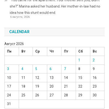
“You came for the apartment. Your mother sent you, didn’t
she?” Marina asked her husband. Her mother-in-law had no
idea how this stunt would end.
6 августа, 2026
CALENDAR
Август 2026
Пн
Вт
Ср
Чт
Пт
Сб
Вс
1
2
3
4
5
6
7
8
9
10
11
12
13
14
15
16
17
18
19
20
21
22
23
24
25
26
27
28
29
30
31