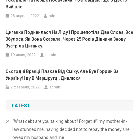
І Сходила На Перше Побачення. Розповідаю, Що З Цього
Вийшло
28 апреля, 2022
admin
Циганка Подивилася На Ліду І Прошепотіла Два Слова, Все
Збулося, Як Вона Сказала. Через 25 Років Дівчина Знову
Зустріла Циганку..
19 июля, 2022
admin
Сьогодні Вранці Плакав Від Сміху, Але Був Гордий За
Україну! Їду В Маршрутці, Дивлюся
2 февраля, 2022
admin
LATEST
“What debt are you talking about? Forget it!” my mother-in-
law stunned me, having decided not to repay the money she
owed my husband and me.