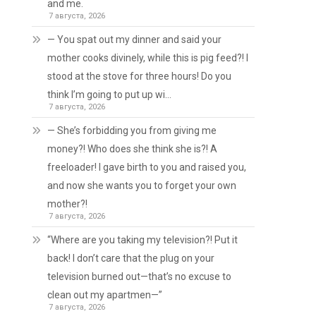
and me.
7 августа, 2026
— You spat out my dinner and said your
mother cooks divinely, while this is pig feed?! I
stood at the stove for three hours! Do you
think I’m going to put up wi…
7 августа, 2026
— She’s forbidding you from giving me
money?! Who does she think she is?! A
freeloader! I gave birth to you and raised you,
and now she wants you to forget your own
mother?!
7 августа, 2026
“Where are you taking my television?! Put it
back! I don’t care that the plug on your
television burned out—that’s no excuse to
clean out my apartmen—”
7 августа, 2026