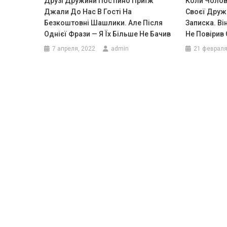
Друзі Дружини Постійно Приїж
Коли Чолові
Джали До Нас В Гості На
Своєї Дружи
Безкоштовні Шашлики. Але Після
Записка. Ві
Однієї Фрази — Я Їх Більше Не Бачив
Не Повірив
7 апреля, 2022
admin
21 февраля