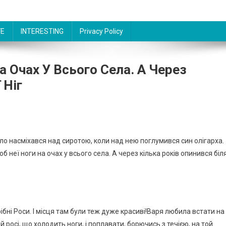
FE
INTERESTING
Privacy Policy
а Очах У Всього Села. А Через
 Ніг
ело насміхався над сиротою, коли над нею поглумився син олігарха.
б неї ноги на очах у всього села. А через кілька років опинився біл
бні Роси. І місця там були теж дуже красиві!Варя любила встати на
ій росі, що холодить ноги, і поплавати, борючись з течією, на той