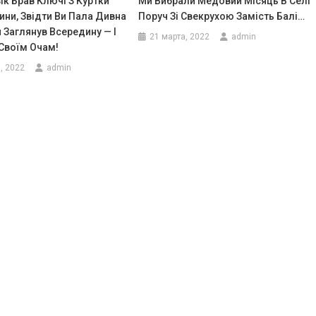
к Брав Ключі З Куртки
Ми Вибрали Медовий Місяць В Селі
ни, Звідти Ви Пала Дивна
Поруч Зі Свекрухою Замість Балі…
н Заглянув Всередину — І
21 марта, 2022
admin
 Своїм Очам!
, 2022
admin