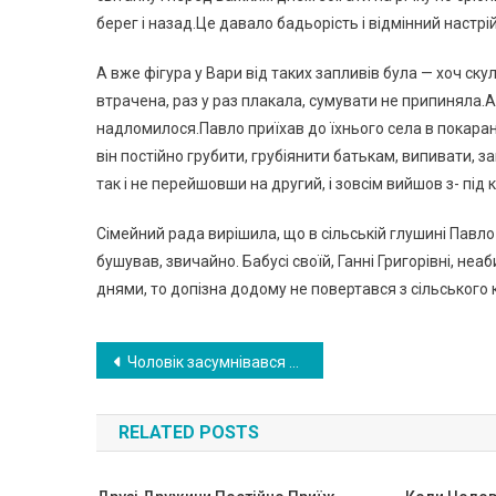
берег і назад.Це давало бадьорість і відмінний настрій
А вже фігура у Вари від таких запливів була — хоч скул
втрачена, раз у раз плакала, сумувати не припиняла.А 
надломилося.Павло приїхав до їхнього села в покаранн
він постійно грубити, грубіянити батькам, випивати, 
так і не перейшовши на другий, і зовсім вийшов з- під
Сімейний рада вирішила, що в сільській глушині Павл
бушував, звичайно. Бабусі своїй, Ганні Григорівні, неа
днями, то допізна додому не повертався з сільського 
Навигация
Чоловік засумнівався в дружині: не вірив, що новонароджена донечка від нього. Він в паніці прибіг до акушера Відповідь лікаря вразив його
по
RELATED POSTS
записям