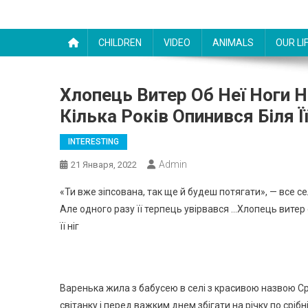
CHILDREN
VIDEO
ANIMALS
OUR LI
Хлопець Витер Об Неї Ноги Н
Кілька Років Опинився Біля Її
INTERESTING
Admin
21 Января, 2022
«Ти вже зіпсована, так ще й будеш потягати», — все с
Але одного разу її терпець увірвався …Хлопець витер о
її ніг
Варенька жила з бабусею в селі з красивою назвою Срі
світанку і перед важким днем збігати на річку по срібн