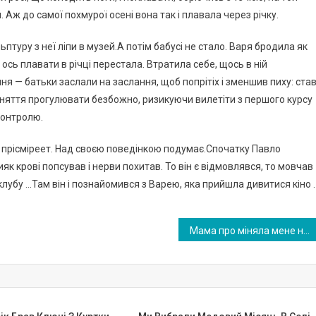
. Аж до самої похмурої осені вона так і плавала через річку.
ьптуру з неї ліпи в музей.А потім бабусі не стало. Варя бродила як
ось плавати в річці перестала. Втратила себе, щось в ній
я — батьки заслали на заслання, щоб попрітіх і зменшив пиху: ста
заняття прогулювати безбожно, ризикуючи вилетіти з першого курсу
 контролю.
о прісміреет. Над своєю поведінкою подумає.Спочатку Павло
бияк крові попсував і нерви похитав. То він є відмовлявся, то мовчав
клубу …Там він і познайомився з Варею, яка прийшла дивитися кіно .
Mама про міняла мене на нового чоловіка. »У дитячий будинок її здай, я не збир аюся її годувати», — кричав вітчим. І я потрапила в дитбудинок. Зустріла я їх через роки: вони змінилися до невпізнання. Но…