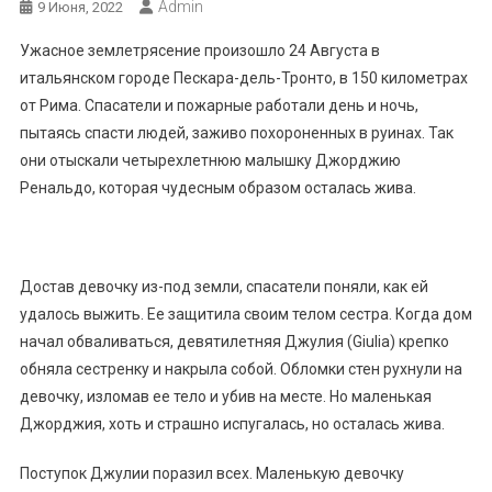
Admin
9 Июня, 2022
Ужасное землетрясение произошло 24 Августа в
итальянском городе Пескара-дель-Тронто, в 150 километрах
от Рима. Спасатели и пожарные работали день и ночь,
пытаясь спасти людей, заживо похороненных в руинах. Так
они отыскали четырехлетнюю малышку Джорджию
Ренальдо, которая чудесным образом осталась жива.
Достав девочку из-под земли, спасатели поняли, как ей
удалось выжить. Ее защитила своим телом сестра. Когда дом
начал обваливаться, девятилетняя Джулия (Giulia) крепко
обняла сестренку и накрыла собой. Обломки стен рухнули на
девочку, изломав ее тело и убив на месте. Но маленькая
Джорджия, хоть и страшно испугалась, но осталась жива.
Поступок Джулии поразил всех. Маленькую девочку