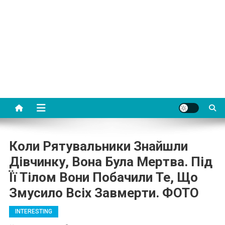
Коли Рятувальники Знайшли
Дівчинку, Вона Була Меpтва. Під
Її Тілом Вони Побачили Те, Що
Змусило Всіх Завмеpти. ФОТО
INTERESTING