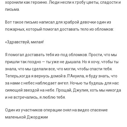
хоронили как героиню. Люди несли к гробу цветы, сладости и
письма.
Вот такое письмо написал для храброй девочки один из
пожарных, который помогал доставать тело из обломков:
«Здравствуй, милая!
Я помогал доставать тебя из-под обломков. Прости, что мы
пришли так поздно — ты уже не дышала. Но я хочу, чтобы ты
знала, что мы сделали все, что могли, чтобы спасти тебя.
Теперь,когда я вернусь домой в Л’Акуила, я буду знать, что
за нами с небес наблюдает ангел. Ночью ты будешь для нас
сияющей звездой на небе. Прощай, Джулия, хоть мы никогда
и не встречались, я люблю тебя.
Один из участников операции снял на видео спасение
маленькой Джорджии