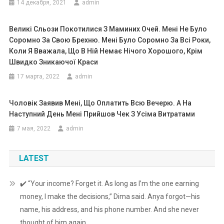
14 декабря, 2021
admin
Великі Сльози Покотилися З Маминих Очей. Мені Не Було
Соромно За Свою Брехню. Мені Було Соромно За Всі Роки,
Коли Я Вважала, Що В Ній Немає Нічого Хорошого, Крім
Швидко Зникаючої Краси
17 марта, 2022
admin
Чоловік Заявив Мені, Що Оплатить Всю Вечерю. А На
Наступний День Мені Прийшов Чек З Усіма Витратами
7 мая, 2022
admin
LATEST
✔️ “Your income? Forget it. As long as I’m the one earning
money, I make the decisions,” Dima said. Anya forgot—his
name, his address, and his phone number. And she never
thought of him again.