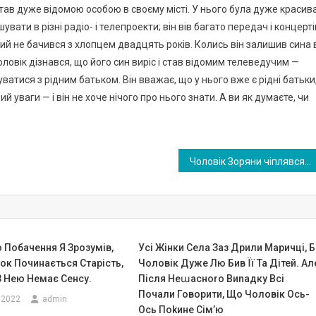
ав дуже відомою особою в своєму місті. У нього була дуже красив
увати в різні радіо- і телепроекти; він вів багато передач і концерті
який не бачився з хлопцем двадцять років. Колись він залишив сина 
чоловік дізнався, що його син виріс і став відомим телеведучим —
ватися з рідним батьком. Він вважає, що у нього вже є рідні батьки
ий уваги — і він не хоче нічого про нього знати. А ви як думаєте, чи
Чоловік Зоряни чіплявся до неї з кожного приводу. Одного разу, не витримавши, вона зібрала свої речі і пішла. Чи правильно вона зробила? ФОТО
 Побачення Я Зрозумів,
Усі Жінки Села Заз Дрили Маричці, 
ок Починається Старість,
Чоловік Дуже Лю Бив Її Та Дітей. Ал
З Нею Немає Сенсу.
Після Неաасноrо Виnадку Всі
Почали Говорити, Що Чоловік Ось-
 2022
admin
Ось Поkине Сім’ю