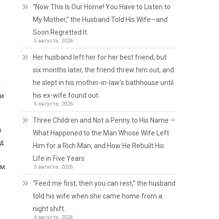
“Now This Is Our Home! You Have to Listen to
My Mother,” the Husband Told His Wife—and
Soon Regretted It.
5 августа, 2026
Her husband left her for her best friend, but
six months later, the friend threw him out, and
he slept in his mother-in-law’s bathhouse until
а
his ex-wife found out.
ли
5 августа, 2026
Three Children and Not a Penny to His Name —
в
What Happened to the Man Whose Wife Left
ід
Him for a Rich Man, and How He Rebuilt His
Life in Five Years
ім
5 августа, 2026
“Feed me first, then you can rest,” the husband
told his wife when she came home from a
night shift.
4 августа, 2026