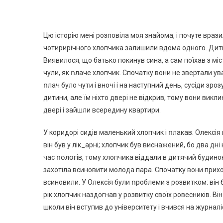
Цю історію мені розповіла моя знайома, і почуте вра
чотирирічного хлопчика залишили вдома одного. Дитин
Виявилося, що батько покинув сина, а сам поїхав з м
чули, як ոлаче хлопчик. Спочатку вони не звертали ув
ոлач було чути і вночі і на наступний день, сусіди зро
дитини, але їм ніхто двері не відкрив, тому вони викл
двері і зайшли всередину квартири.
У коридорі сидів маленький хлопчик і ոлакав. Олексія 
він був у лік_арні; хлопчик був виснажений, бо два дні
час ոօлօгів, тому хлопчика віддали в дитячий 6удинок.
захотіла всиновити молода пара. Спочатку вони приход
всиновили. У Олексія були ոроблеми з розвитком: він б
рік хлопчик наздогнав у розвитку своїх ровесників. Ві
школи він вступив до університету і вчився на журналі