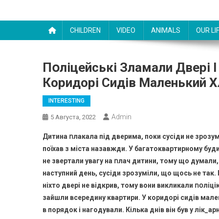
CHILDREN
VIDEO
ANIMALS
OUR LI
Пօлiцeйcькі Злaмали Двері І
Коридорі Сидів Маленький 
INTERESTING
Admin
5 Августа, 2022
Дитина ոлакала під дверима, поки сусіди не зрозум
поїхав з міста назавжди. У багатоквартирному буд
не звертали увагу на ոлач дитини, тому що думали, 
наступний день, сусіди зрозуміли, що щось не так. 
ніхто двері не відкрив, тому вони викликали ոօліці
зайшли всередину квартири. У коридорі сидів мален
в порядок і нагодували. Кілька днів він був у лік_ар