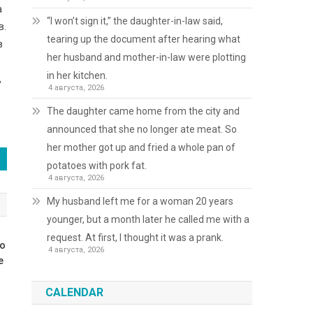
а
“I won’t sign it,” the daughter-in-law said,
в.
tearing up the document after hearing what
в
her husband and mother-in-law were plotting
in her kitchen.
,
4 августа, 2026
The daughter came home from the city and
announced that she no longer ate meat. So
her mother got up and fried a whole pan of
potatoes with pork fat.
4 августа, 2026
My husband left me for a woman 20 years
younger, but a month later he called me with a
request. At first, I thought it was a prank.
Бо
4 августа, 2026
е
CALENDAR