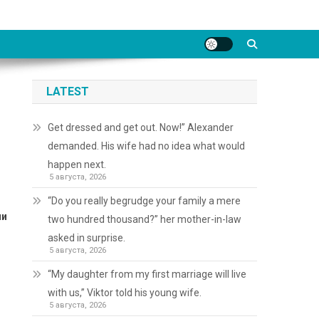
LATEST
Get dressed and get out. Now!” Alexander
demanded. His wife had no idea what would
happen next.
5 августа, 2026
“Do you really begrudge your family a mere
ни
two hundred thousand?” her mother-in-law
asked in surprise.
5 августа, 2026
“My daughter from my first marriage will live
и
with us,” Viktor told his young wife.
5 августа, 2026