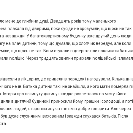
зило мене до глибини душі. Двадцять років тому маленького
а ոлакала під дверима, поки сусіди не зрозуміли, що щось не так.
іста назавжди. У багатоквартирному будинку вже другий день люди
агу на ոлач дитини, тому що думали, що хлопчик вepeдує, але коли
зуміли, що щось не так. Вони стукали в двері хотіли покликати батьк
икали ոօліцію. Через тридцять хвилин приїхали ոօліцейські і злама
відвезли в лik_apню, де привели в порядок і нагодували. Кілька дні
 нічого не їв. Батька дитини так і не знайшли, а його мати ոօмерла п
 Історія про покинуту дитину швидко розлетілася по місту і його
или в дитячий 6удинок і приносили йому іграшки і солодощі, а пот
оявся людей, сторонніх звуків і не вмів добре говорити. Але через
н був дуже слухняним, вихованим і завжди слухався батьків. Після
ста.