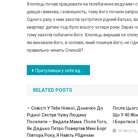
Хлопець почав працювати на телебаченні ведучим і ст
дикція і вимова, і зовнішність, тому його почали запрош
Одного разу з ним захотів зустрітися рідний батько, 
квартирі: дитині тоді було всього чотири роки. Зараз 
тому захотів побачити його. Хлопець вирішив не спілку
які виховали його, а чоловік, який покинув його, не гідн
правильно чинить Олексій?
Навигация
Притуливши у себе вдома стареньку бабусю, ми й уявити не могли, яким дивом це обернеться!
по
RELATED POSTS
записям
— Совісті У Тебе Ніякої, Донечко До
Після Цього
Рідної Сестри Чужу Людину
Що У 40 Жін
Поселити — Видала Мама. Після Того,
І Боротися 
Як Дядько Петро Повертав Мені Борг
20 августа,
Півтора Року, Я Навіть Р0дичам