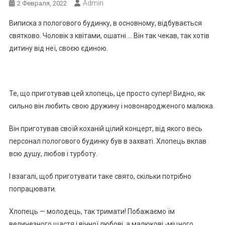
Admin
2 Февраля, 2022
Виписка з пологового будинку, в основному, відбувається
святково. Чоловік з квітами, ошатні … Він так чекав, так хотів
дитину від неї, своєю єдиною.
Те, що приготував цей хлопець, це просто супер! Видно, як
сильно він любить свою дружину і новонародженого малюка.
Він приготував своїй коханій цілий концерт, від якого весь
персонал пологового будинку був в захваті. Хлопець вклав
всю душу, любов і турботу.
І взагалі, щоб приготувати таке свято, скільки потрібно
попрацювати.
Хлопець — молодець, так тримати! Побажаємо їм
величезного щастя і вічної любові, а малюкові -міцного