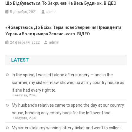
Що Відбувається, То Закpuчав На Весь Будинок. ВIДЕО
5 декабря, 2021
admin
«Я Звертаюсь До Всіх». ️Термінове Звернення Президента
України Володимира Зеленського. ВIДЕО
24 февраля, 2022
admin
LATEST
In the spring, I was left alone after surgery — and in the
summer, my sister-in-law showed up at my country house as
if she had every right to.
8 августа, 2026
My husband’s relatives came to spend the day at our country
house, bringing only empty bags for the leftover food.
8 августа, 2026
My sister stole my winning lottery ticket and went to collect