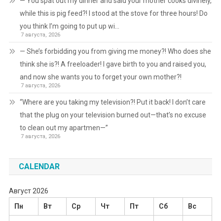
— You spat out my dinner and said your mother cooks divinely,
while this is pig feed?! I stood at the stove for three hours! Do
you think I’m going to put up wi…
7 августа, 2026
— She’s forbidding you from giving me money?! Who does she
think she is?! A freeloader! I gave birth to you and raised you,
and now she wants you to forget your own mother?!
7 августа, 2026
“Where are you taking my television?! Put it back! I don’t care
that the plug on your television burned out—that’s no excuse
to clean out my apartmen—”
7 августа, 2026
CALENDAR
Август 2026
Пн
Вт
Ср
Чт
Пт
Сб
Вс