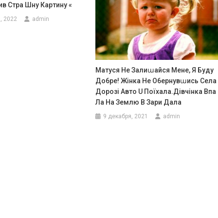
ив Стра Шну Картину «
, 2022
admin
Матуся Не Залиաайся Мене, Я Буду
До6ре! Жінка Не О6ернувաись Села
Дорозі Авто U Поїхала.Дівчінка Впа
Ла На Землю В Зари Дала
9 декабря, 2021
admin