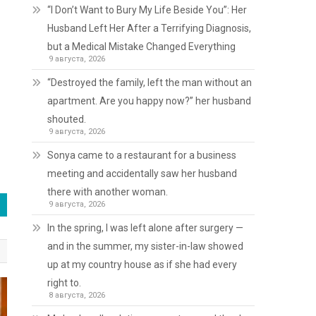
“I Don’t Want to Bury My Life Beside You”: Her
Husband Left Her After a Terrifying Diagnosis,
but a Medical Mistake Changed Everything
9 августа, 2026
“Destroyed the family, left the man without an
apartment. Are you happy now?” her husband
shouted.
9 августа, 2026
Sonya came to a restaurant for a business
meeting and accidentally saw her husband
there with another woman.
9 августа, 2026
In the spring, I was left alone after surgery —
and in the summer, my sister-in-law showed
up at my country house as if she had every
right to.
8 августа, 2026