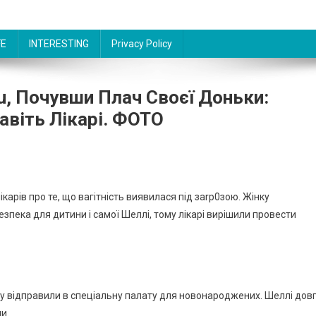
FE
INTERESTING
Privacy Policy
, Почувши Плач Своєї Доньки:
авіть Лікарі. ФОТО
ікарів про те, що вагітність виявилася під заrр0зою. Жінку
зпека для дитини і самої Шеллі, тому лікарі вирішили провести
чку відправили в спеціальну палату для новонароджених. Шеллі дов
и.