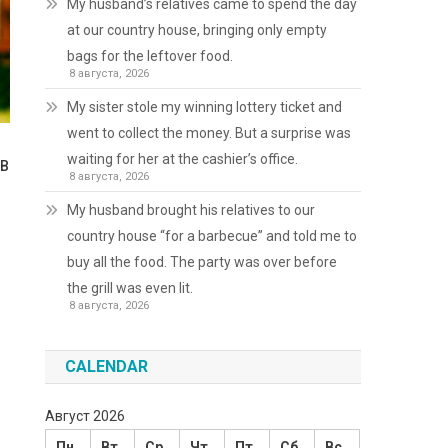
My husband’s relatives came to spend the day
at our country house, bringing only empty
bags for the leftover food.
8 августа, 2026
My sister stole my winning lottery ticket and
went to collect the money. But a surprise was
waiting for her at the cashier’s office.
 В
8 августа, 2026
My husband brought his relatives to our
country house “for a barbecue” and told me to
buy all the food. The party was over before
the grill was even lit.
8 августа, 2026
CALENDAR
Август 2026
Пн
Вт
Ср
Чт
Пт
Сб
Вс