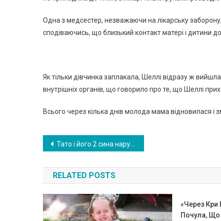
Одна з медсестер, незважаючи на лікарську заборону
сподіваючись, що близький контакт матері і дитини д
Як тільки дівчинка заплакала, Шеллі відразу ж вийшла
внутрішніх органів, що говорило про те, що Шеллі при
Всього через кілька днів молода мама відновилася і з
Навигация
Тато і його 2 сина нарубали 80 машин дров. І роздали їх тим, у кого немає грошей на опалення!
по
RELATED POSTS
записям
«Через Кри
Почула, Що 