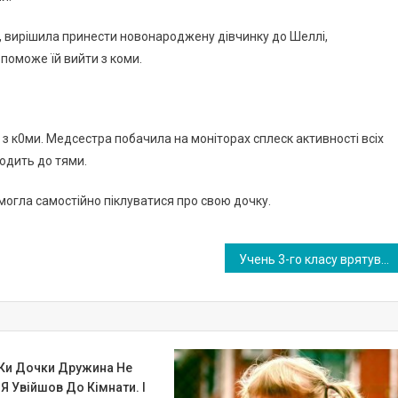
, вирішила принести новонароджену дівчинку до Шеллі,
опоможе їй вийти з коми.
 з к0ми. Медсестра побачила на моніторах сплеск активності всіх
ходить до тями.
могла самостійно піклуватися про свою дочку.
Учень 3-го класу врятував 5-річну дівчинку, коли та була на самому дні басейну. ВIДЕО
 Ки Дочки Дружина Не
Я Увійшов До Кімнати. І