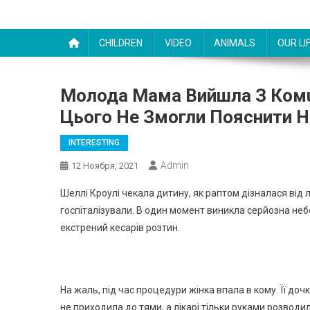
CHILDREN
VIDEO
ANIMALS
OUR LI
Молода Мама Вийшла З Комu
Цього Не Змогли Пояснити Н
INTERESTING
Admin
12 Ноября, 2021
Шеллі Кроулі чекала дитину, як раптом дізналася від л
госпіталізували. В один момент виникла серйозна небе
екстрений кесарів розтин.
На жаль, під час процедури жінка впала в кому. Її до
не приходила до тями, а лікарі тільки руками розводил