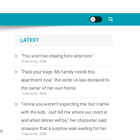
LATEST
“You won’t be staying here anymore.”
9 августа, 2026
“Pack your bags. My family needs this
apartment now,” the sister-in-law declared to
the owner of her own home.
9 августа, 2026
“I know you weren’t expecting me, but I came
with the kids. Just tell me where our room is
and when dinner will be,” her stepsister said,
unaware that a surprise was waiting for her.
го
9 августа, 2026